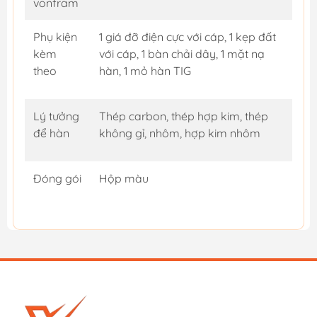
vonfram
Phụ kiện
1 giá đỡ điện cực với cáp, 1 kẹp đất
kèm
với cáp, 1 bàn chải dây, 1 mặt nạ
theo
hàn, 1 mỏ hàn TIG
Lý tưởng
Thép carbon, thép hợp kim, thép
để hàn
không gỉ, nhôm, hợp kim nhôm
Đóng gói
Hộp màu