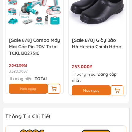
[Sale 8/8] Combo Máy
[Sale 8/8] Giày Bảo
Mài Góc Pin 20V Total
Hộ Hestia Chính Hãng
TCKLI2027310
3.042.000₫
263.000₫
3.380.000₫
Thương hiệu:
Đang cập
Thương hiệu:
TOTAL
nhật
Mua ngay
Mua ngay
Thông Tin Chi Tiết