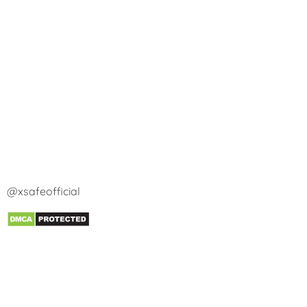
@xsafeofficial