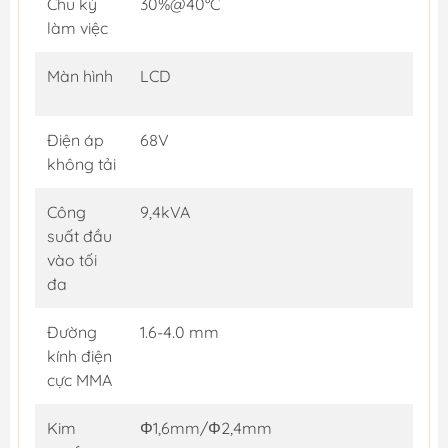
Chu kỳ
30%@40°C
làm việc
Màn hình
LCD
Điện áp
68V
không tải
Công
9,4kVA
suất đầu
vào tối
đa
Đường
1.6-4.0 mm
kính điện
cực MMA
Kim
Φ1,6mm/Φ2,4mm