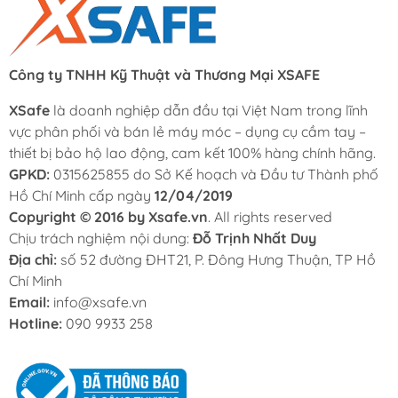
Công ty TNHH Kỹ Thuật và Thương Mại XSAFE
XSafe
là doanh nghiệp dẫn đầu tại Việt Nam trong lĩnh
vực phân phối và bán lẻ máy móc – dụng cụ cầm tay –
thiết bị bảo hộ lao động, cam kết 100% hàng chính hãng.
GPKD:
0315625855 do Sở Kế hoạch và Đầu tư Thành phố
Hồ Chí Minh cấp ngày
12/04/2019
Copyright © 2016 by Xsafe.vn
. All rights reserved
Chịu trách nghiệm nội dung:
Đỗ Trịnh Nhất Duy
Địa chỉ:
số 52 đường ĐHT21, P. Đông Hưng Thuận, TP Hồ
Chí Minh
Email:
info@xsafe.vn
Hotline:
090 9933 258