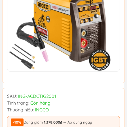
SKU:
ING-ACDCTIG2001
Tình trạng:
Còn hàng
Thương hiệu:
INGCO
-10%
Đang giảm
1.378.000₫
— Áp dụng ngay