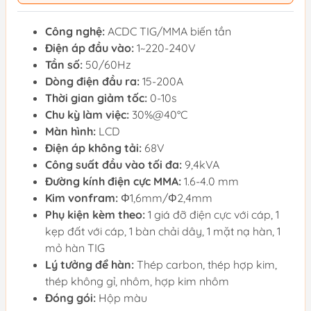
Công nghệ:
ACDC TIG/MMA biến tần
Điện áp đầu vào:
1~220-240V
Tần số:
50/60Hz
Dòng điện đầu ra:
15-200A
Thời gian giảm tốc:
0-10s
Chu kỳ làm việc:
30%@40°C
Màn hình:
LCD
Điện áp không tải:
68V
Công suất đầu vào tối đa:
9,4kVA
Đường kính điện cực MMA:
1.6-4.0 mm
Kim vonfram:
Φ1,6mm/Φ2,4mm
Phụ kiện kèm theo:
1 giá đỡ điện cực với cáp, 1
kẹp đất với cáp, 1 bàn chải dây, 1 mặt nạ hàn, 1
mỏ hàn TIG
Lý tưởng để hàn:
Thép carbon, thép hợp kim,
thép không gỉ, nhôm, hợp kim nhôm
Đóng gói:
Hộp màu