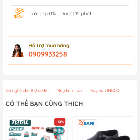
Trả góp 0% - Duyệt 15 phút
Hỗ trợ mua hàng
0909933258
Đồ nghề cho thợ cơ khí
|
Máy hàn Inox
|
Máy hàn INGCO
CÓ THỂ BẠN CŨNG THÍCH
-10%