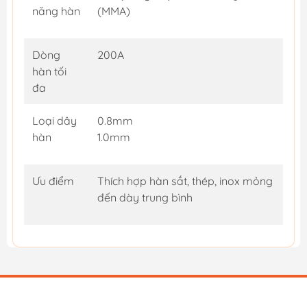
năng hàn
(MMA)
Dòng
200A
hàn tối
đa
Loại dây
0.8mm
hàn
1.0mm
Ưu điểm
Thích hợp hàn sắt, thép, inox mỏng
đến dày trung bình