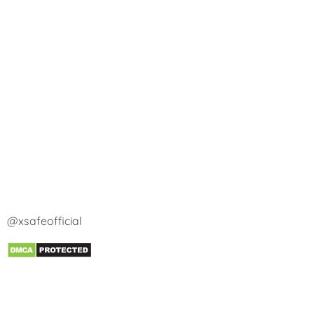
@xsafeofficial