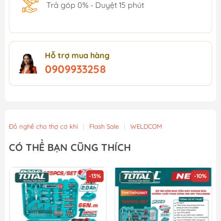
Trả góp 0% - Duyệt 15 phút
Hỗ trợ mua hàng
0909933258
Đồ nghề cho thợ cơ khí
|
Flash Sale
|
WELDCOM
CÓ THỂ BẠN CŨNG THÍCH
-13%
-10%