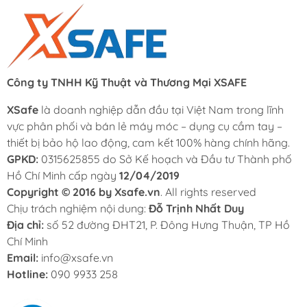
Công ty TNHH Kỹ Thuật và Thương Mại XSAFE
XSafe
là doanh nghiệp dẫn đầu tại Việt Nam trong lĩnh
vực phân phối và bán lẻ máy móc – dụng cụ cầm tay –
thiết bị bảo hộ lao động, cam kết 100% hàng chính hãng.
GPKD:
0315625855 do Sở Kế hoạch và Đầu tư Thành phố
Hồ Chí Minh cấp ngày
12/04/2019
Copyright © 2016 by Xsafe.vn
. All rights reserved
Chịu trách nghiệm nội dung:
Đỗ Trịnh Nhất Duy
Địa chỉ:
số 52 đường ĐHT21, P. Đông Hưng Thuận, TP Hồ
Chí Minh
Email:
info@xsafe.vn
Hotline:
090 9933 258