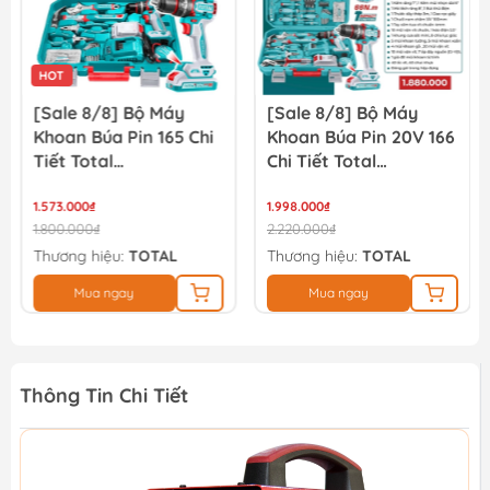
HOT
[Sale 8/8] Bộ Máy
[Sale 8/8] Bộ Máy
Khoan Búa Pin 165 Chi
Khoan Búa Pin 20V 166
Tiết Total
Chi Tiết Total
THKTHP11652
TIDLI20668
1.573.000₫
THKTHP41667
1.998.000₫
1.800.000₫
2.220.000₫
Thương hiệu:
TOTAL
Thương hiệu:
TOTAL
Mua ngay
Mua ngay
Thông Tin Chi Tiết