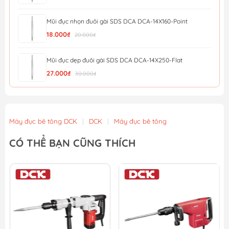
Mũi đục nhọn đuôi gài SDS DCA DCA-14X160-Point
18.000₫
20.000₫
Mũi đục dẹp đuôi gài SDS DCA DCA-14X250-Flat
27.000₫
30.000₫
Mũi đục nhọn đuôi gài SDS DCA DCA-14X250-Point
27.000₫
30.000₫
Máy đục bê tông DCK
|
DCK
|
Máy đục bê tông
Mũi Đục Dẹp Đuôi Gài 14X250X20Mm Wgz1202 - Wadfow
CÓ THỂ BẠN CŨNG THÍCH
27.900₫
31.000₫
Mũi đục nhọn đuôi gài 14x250mm WadFow WGZ1201
27.900₫
31.000₫