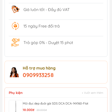
Giá luôn tốt - Đầy đủ VAT
15 ngày Free đổi trả
Trả góp 0% - Duyệt 15 phút
Hỗ trợ mua hàng
0909933258
Phụ kiện
↕ Vuốt xem thêm
Mũi đục dẹp đuôi gài SDS DCA DCA-14X160-Flat
18.000₫
20.000₫