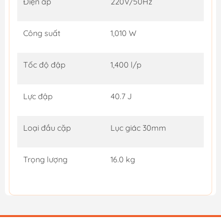
Điện áp
220V/50Hz
Công suất
1,010 W
Tốc độ đập
1,400 l/p
Lực đập
40.7 J
Loại đầu cặp
Lục giác 30mm
Trọng lượng
16.0 kg