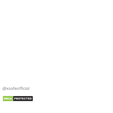
@xsafeofficial