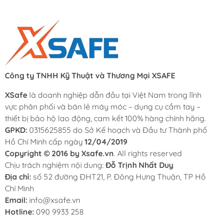
Công ty TNHH Kỹ Thuật và Thương Mại XSAFE
XSafe
là doanh nghiệp dẫn đầu tại Việt Nam trong lĩnh
vực phân phối và bán lẻ máy móc – dụng cụ cầm tay –
thiết bị bảo hộ lao động, cam kết 100% hàng chính hãng.
GPKD:
0315625855 do Sở Kế hoạch và Đầu tư Thành phố
Hồ Chí Minh cấp ngày
12/04/2019
Copyright © 2016 by Xsafe.vn
. All rights reserved
Chịu trách nghiệm nội dung:
Đỗ Trịnh Nhất Duy
Địa chỉ:
số 52 đường ĐHT21, P. Đông Hưng Thuận, TP Hồ
Chí Minh
Email:
info@xsafe.vn
Hotline:
090 9933 258