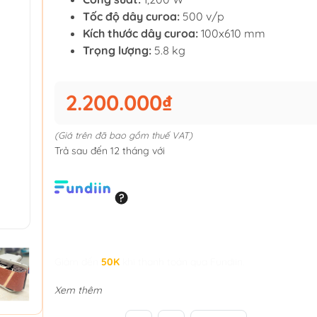
Tốc độ dây curoa:
500 v/p
Kích thước dây curoa:
100x610 mm
Trọng lượng:
5.8 kg
2.200.000₫
(Giá trên đã bao gồm thuế VAT)
Trả sau đến 12 tháng với
Giảm đến
50K
khi thanh toán qua Fundiin.
Xem thêm