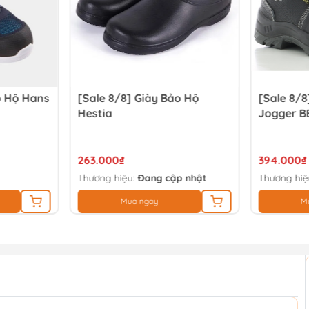
o Hộ Hans
[Sale 8/8] Giày Bảo Hộ
[Sale 8/8
Hestia
Jogger B
263.000₫
394.000₫
Thương hiệu:
Đang cập nhật
Thương hiệ
Mua ngay
M