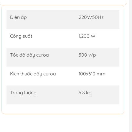
Điện áp
220V/50Hz
Công suất
1,200 W
Tốc độ dây curoa
500 v/p
Kích thước dây curoa
100x610 mm
Trọng lượng
5.8 kg