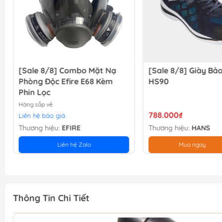
[Sale 8/8] Combo Mặt Nạ
[Sale 8/8] Giày Bả
Phòng Độc Efire E68 Kèm
HS90
Phin Lọc
Hàng sắp về
788.000₫
Liên hệ báo giá
Thương hiệu:
EFIRE
Thương hiệu:
HANS
Liên hệ Zalo
Mua ngay
Thông Tin Chi Tiết