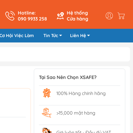
Hotline:
Hệ thống
090 9933 258
Cửa hàng
Cơ Hội Việc Làm
Tin Tức
Liên Hệ
Tại Sao Nên Chọn XSAFE?
100% Hàng chính hãng
>15,000 mặt hàng
Giá luôn tốt - Đầy đủ VAT