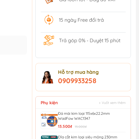
15 ngày Free đổi trả
Trả góp 0% - Duyệt 15 phút
Hỗ trợ mua hàng
0909933258
Phụ kiện
↕ Vuốt xem thêm
Đá mài kim loại 115x6x22.2mm
WadFow WAC1347
13.500₫
15.000₫
Đĩa cắt kim loại siêu mỏng 230mm