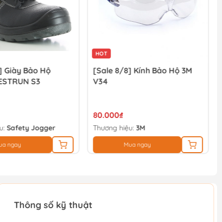
HOT
] Giày Bảo Hộ
[Sale 8/8] Kính Bảo Hộ 3M
ESTRUN S3
V34
80.000₫
u:
Safety Jogger
Thương hiệu:
3M
ua ngay
Mua ngay
Thông số kỹ thuật