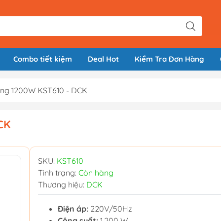
Combo tiết kiệm
Deal Hot
Kiểm Tra Đơn Hàng
ng 1200W KST610 - DCK
CK
SKU:
KST610
Tình trạng:
Còn hàng
Thương hiệu:
DCK
Điện áp:
220V/50Hz
Công suất:
1,200 W