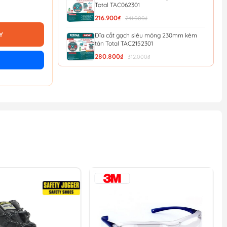
Total TAC062301
216.900₫
241.000₫
Y
Đĩa cắt gạch siêu mỏng 230mm kèm
tán Total TAC2152301
280.800₫
312.000₫
Đĩa cắt gạch siêu mỏng 180mm kèm
tán Total TAC2151801
190.800₫
212.000₫
Đĩa cắt gạch siêu mỏng 125mm Total
TAC061251
65.700₫
73.000₫
Đĩa cắt gạch siêu mỏng 105mm Total
TAC061051
44.100₫
49.000₫