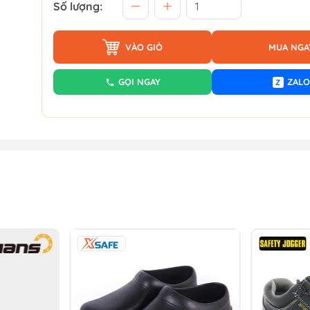
Số lượng:
VÀO GIỎ
MUA NGA
GỌI NGAY
ZALO
Z