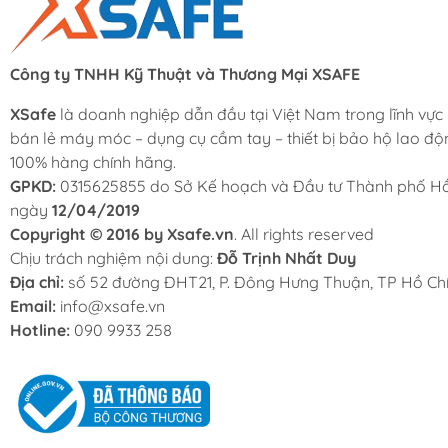
Công ty TNHH Kỹ Thuật và Thương Mại XSAFE
XSafe
là doanh nghiệp dẫn đầu tại Việt Nam trong lĩnh vực
bán lẻ máy móc – dụng cụ cầm tay – thiết bị bảo hộ lao độ
100% hàng chính hãng.
GPKD:
0315625855 do Sở Kế hoạch và Đầu tư Thành phố Hồ
ngày
12/04/2019
Copyright © 2016 by Xsafe.vn
. All rights reserved
Chịu trách nghiệm nội dung:
Đỗ Trịnh Nhất Duy
Địa chỉ:
số 52 đường ĐHT21, P. Đông Hưng Thuận, TP Hồ Chí
Email:
info@xsafe.vn
Hotline:
090 9933 258