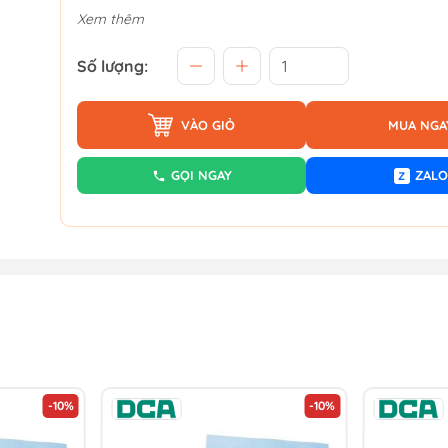
Xem thêm
Số lượng:
VÀO GIỎ
MUA NGA
GỌI NGAY
ZALO
Z
-10%
-10%