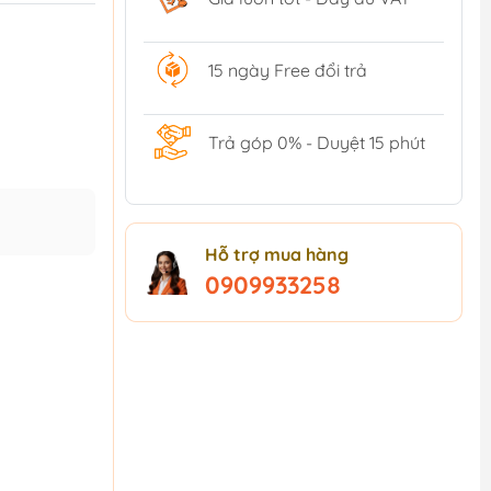
15 ngày Free đổi trả
Trả góp 0% - Duyệt 15 phút
Hỗ trợ mua hàng
0909933258