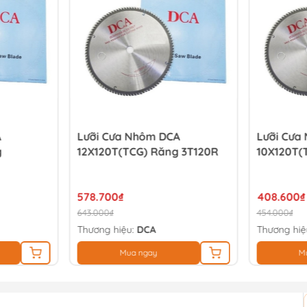
A
Lưỡi Cưa Nhôm DCA
Lưỡi Cưa
g
12X120T(TCG) Răng 3T120R
10X120T(
578.700₫
408.600₫
643.000₫
454.000₫
Thương hiệu:
DCA
Thương hiệ
Mua ngay
M