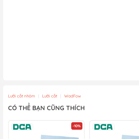
Lưỡi cắt nhôm
|
Lưỡi cắt
|
WadFow
CÓ THỂ BẠN CŨNG THÍCH
-10%