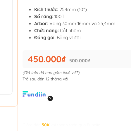
Kích thước:
254mm (10")
Số răng:
100T
Arbor:
Vòng 30mm 16mm và 25,4mm
Chức năng:
Cắt nhôm
Đóng gói:
Bằng vỉ đôi
450.000₫
500.000₫
(Giá trên đã bao gồm thuế VAT)
Trả sau đến 12 tháng với
Giảm đến
50K
khi thanh toán qua Fundiin.