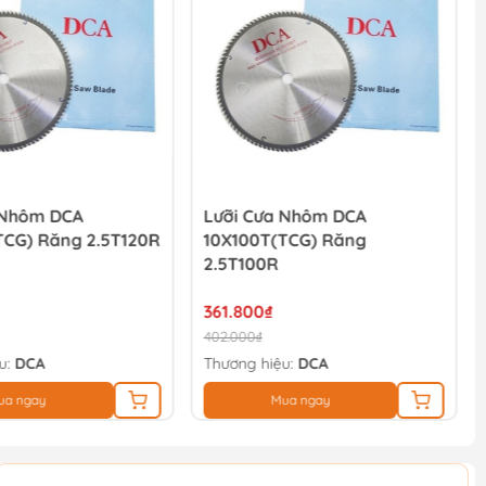
 Nhôm DCA
Lưỡi Cưa Nhôm DCA
TCG) Răng 2.5T120R
10X100T(TCG) Răng
2.5T100R
361.800₫
402.000₫
u:
DCA
Thương hiệu:
DCA
ua ngay
Mua ngay