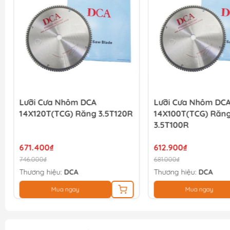
Lưỡi Cưa Nhôm DCA
Lưỡi Cưa Nhôm DC
14X120T(TCG) Răng 3.5T120R
14X100T(TCG) Răn
3.5T100R
671.400₫
612.900₫
746.000₫
681.000₫
Thương hiệu:
DCA
Thương hiệu:
DCA
Mua ngay
Mua ngay