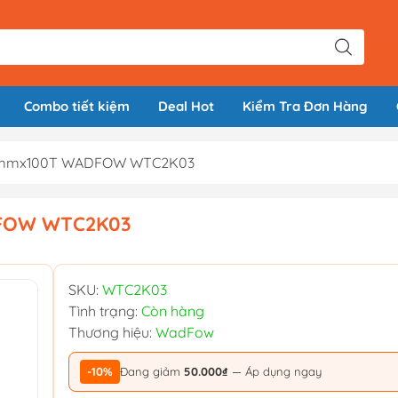
Combo tiết kiệm
Deal Hot
Kiểm Tra Đơn Hàng
54mmx100T WADFOW WTC2K03
DFOW WTC2K03
SKU:
WTC2K03
Tình trạng:
Còn hàng
Thương hiệu:
WadFow
-10%
Đang giảm
50.000₫
— Áp dụng ngay