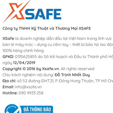
Công ty TNHH Kỹ Thuật và Thương Mại XSAFE
XSafe
là doanh nghiệp dẫn đầu tại Việt Nam trong lĩnh vực
bán lẻ máy móc – dụng cụ cầm tay – thiết bị bảo hộ lao độ
100% hàng chính hãng.
GPKD:
0315625855 do Sở Kế hoạch và Đầu tư Thành phố Hồ
ngày
12/04/2019
Copyright © 2016 by Xsafe.vn
. All rights reserved
Chịu trách nghiệm nội dung:
Đỗ Trịnh Nhất Duy
Địa chỉ:
số 52 đường ĐHT21, P. Đông Hưng Thuận, TP Hồ Chí
Email:
info@xsafe.vn
Hotline:
090 9933 258