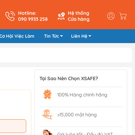
Hotline:
Hệ thống
090 9933 258
Cửa hàng
Cơ Hội Việc Làm
Tin Tức
Liên Hệ
Tại Sao Nên Chọn XSAFE?
100% Hàng chính hãng
>15,000 mặt hàng
Giá luôn tốt - Đầy đủ VAT