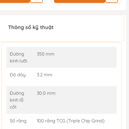
Thông số kỹ thuật
Đường
350 mm
kính lưỡi
Độ dày
3.2 mm
Đường
30.0 mm
kính lỗ
cốt
Số răng
100 răng TCG (Triple Chip Grind)