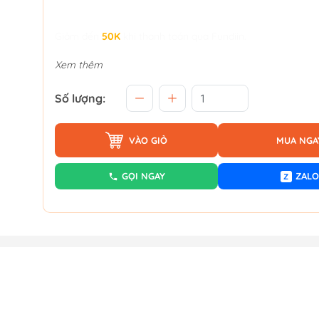
Giảm đến
50K
khi thanh toán qua Fundiin.
Xem thêm
Số lượng:
VÀO GIỎ
MUA NGA
GỌI NGAY
ZALO
Z