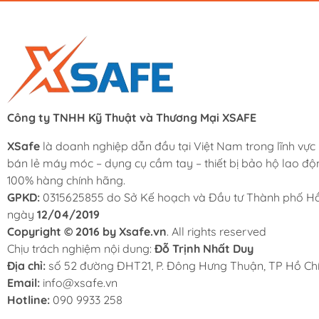
Công ty TNHH Kỹ Thuật và Thương Mại XSAFE
XSafe
là doanh nghiệp dẫn đầu tại Việt Nam trong lĩnh vực
bán lẻ máy móc – dụng cụ cầm tay – thiết bị bảo hộ lao độ
100% hàng chính hãng.
GPKD:
0315625855 do Sở Kế hoạch và Đầu tư Thành phố Hồ
ngày
12/04/2019
Copyright © 2016 by Xsafe.vn
. All rights reserved
Chịu trách nghiệm nội dung:
Đỗ Trịnh Nhất Duy
Địa chỉ:
số 52 đường ĐHT21, P. Đông Hưng Thuận, TP Hồ Chí
Email:
info@xsafe.vn
Hotline:
090 9933 258