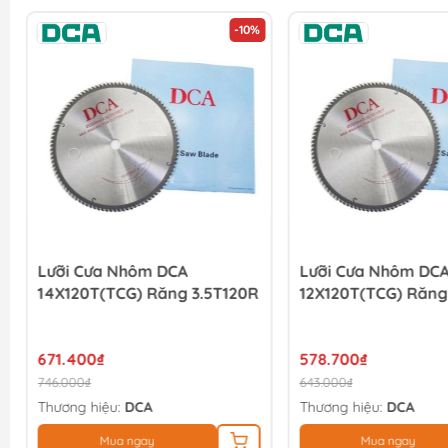
-10%
Lưỡi Cưa Nhôm DCA
Lưỡi Cưa Nhôm DC
14X120T(TCG) Răng 3.5T120R
12X120T(TCG) Răng
671.400₫
578.700₫
746.000₫
643.000₫
Thương hiệu:
DCA
Thương hiệu:
DCA
Mua ngay
Mua ngay