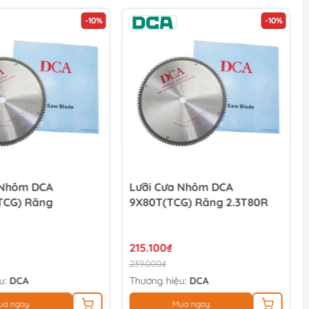
-10%
-10%
 Nhôm DCA
Lưỡi Cưa Nhôm DCA
TCG) Răng
9X80T(TCG) Răng 2.3T80R
215.100₫
239.000₫
u:
DCA
Thương hiệu:
DCA
ua ngay
Mua ngay