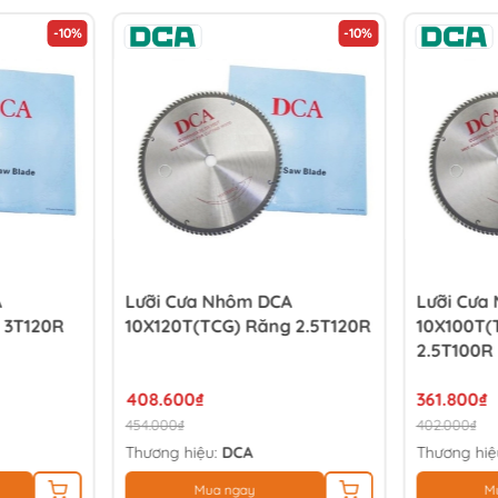
-10%
-10%
A
Lưỡi Cưa Nhôm DCA
Lưỡi Cưa
 3T120R
10X120T(TCG) Răng 2.5T120R
10X100T(
2.5T100R
408.600₫
361.800₫
454.000₫
402.000₫
Thương hiệu:
DCA
Thương hiệ
Mua ngay
M