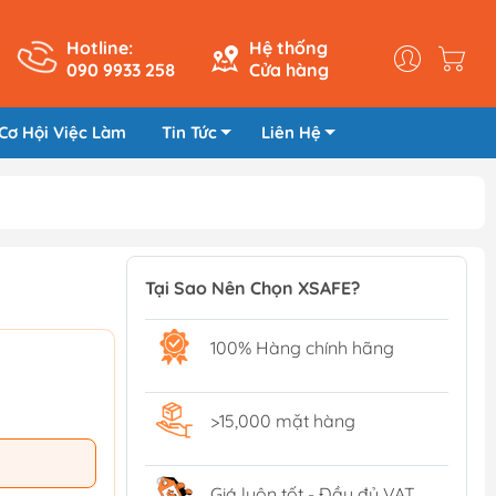
Hotline:
Hệ thống
090 9933 258
Cửa hàng
Cơ Hội Việc Làm
Tin Tức
Liên Hệ
Tại Sao Nên Chọn XSAFE?
100% Hàng chính hãng
>15,000 mặt hàng
Giá luôn tốt - Đầy đủ VAT