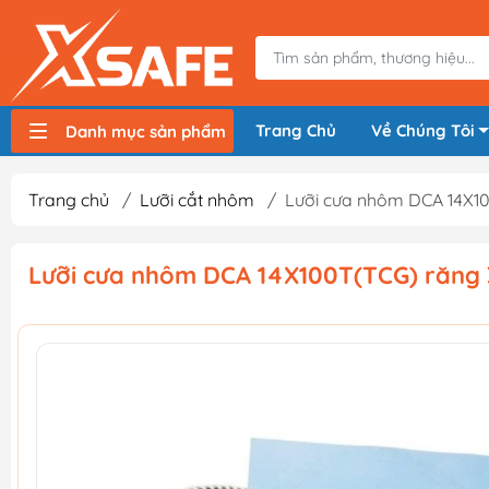
Trang Chủ
Về Chúng Tôi
Danh mục sản phẩm
Máy nén khí, bơm hơi
Máy hàn điện
Thiết bị nâng hạ, vận chuyển
Thiết bị đo
Thiết bị dùng điện
Thiết bị dùng pin
Thiết bị đựng lưu trữ
Thiết bị bảo hộ lao động
Trang chủ
/
Lưỡi cắt nhôm
/
Lưỡi cưa nhôm DCA 14X1
Lưỡi cưa nhôm DCA 14X100T(TCG) răng 