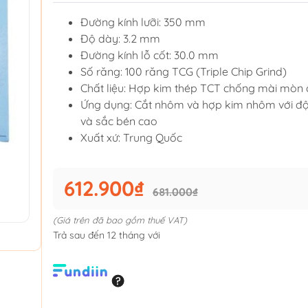
Đường kính lưỡi: 350 mm
Độ dày: 3.2 mm
Đường kính lỗ cốt: 30.0 mm
Số răng: 100 răng TCG (Triple Chip Grind)
Chất liệu: Hợp kim thép TCT chống mài mòn
Ứng dụng: Cắt nhôm và hợp kim nhôm với độ
và sắc bén cao
Xuất xứ: Trung Quốc
612.900₫
681.000₫
(Giá trên đã bao gồm thuế VAT)
Trả sau đến 12 tháng với