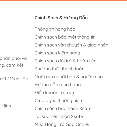
Chính Sách & Hướng Dẫn
Thông tin hàng hóa
Chính sách bảo mật thông tin
Chính sách vận chuyển & giao nhận
Chính sách kiểm hàng
 phân phối và
Chính sách đổi trả & hoàn tiền
ng, cam kết
Phương thức thanh toán
Nghĩa vụ người bán & người mua
 Chí Minh cấp
Hướng dẫn mua hàng
Điều khoản dịch vụ
Catalogue thương hiệu
 Minh
Chính sách bảo hành Xsafe
Tại sao nên chọn Xsafe
Mua Hàng Trả Góp Online