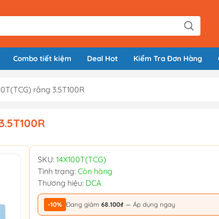
Combo tiết kiệm
Deal Hot
Kiểm Tra Đơn Hàng
00T(TCG) răng 3.5T100R
3.5T100R
SKU:
14X100T(TCG)
Tình trạng:
Còn hàng
Thương hiệu:
DCA
-10%
Đang giảm
68.100₫
— Áp dụng ngay