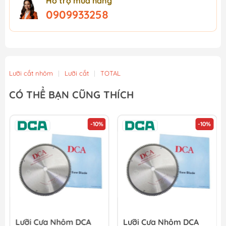
Hỗ trợ mua hàng
0909933258
Lưỡi cắt nhôm
|
Lưỡi cắt
|
TOTAL
CÓ THỂ BẠN CŨNG THÍCH
-10%
-10%
Lưỡi Cưa Nhôm DCA
Lưỡi Cưa Nhôm DCA