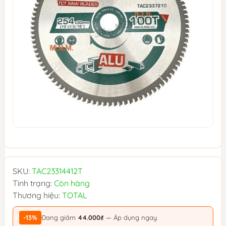
SKU:
TAC23314412T
Tình trạng:
Còn hàng
Thương hiệu:
TOTAL
-13%
Đang giảm
44.000₫
— Áp dụng ngay