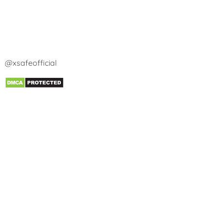
@xsafeofficial