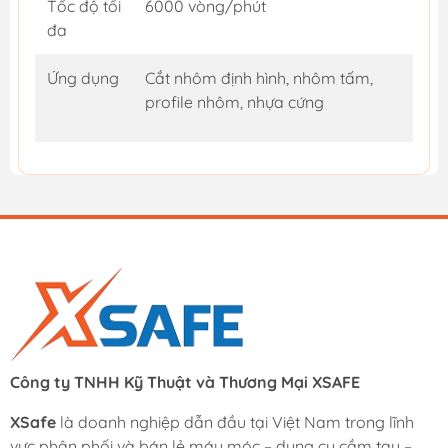
Tốc độ tối
6000 vòng/phút
đa
Ứng dụng
Cắt nhôm định hình, nhôm tấm,
profile nhôm, nhựa cứng
Công ty TNHH Kỹ Thuật và Thương Mại XSAFE
XSafe
là doanh nghiệp dẫn đầu tại Việt Nam trong lĩnh
vực phân phối và bán lẻ máy móc – dụng cụ cầm tay –