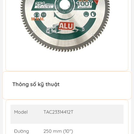
Thông số kỹ thuật
Model
TAC23314412T
Đường
250 mm (10")