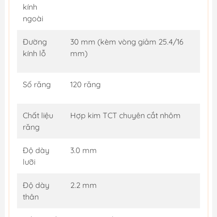
kính
ngoài
Đường
30 mm (kèm vòng giảm 25.4/16
kính lỗ
mm)
Số răng
120 răng
Chất liệu
Hợp kim TCT chuyên cắt nhôm
răng
Độ dày
3.0 mm
lưỡi
Độ dày
2.2 mm
thân