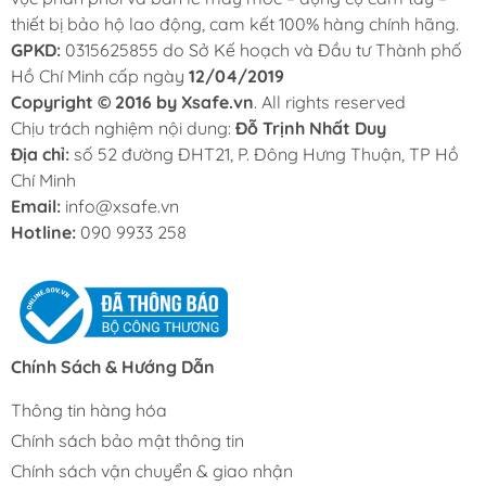
thiết bị bảo hộ lao động, cam kết 100% hàng chính hãng.
GPKD:
0315625855 do Sở Kế hoạch và Đầu tư Thành phố
Hồ Chí Minh cấp ngày
12/04/2019
Copyright © 2016 by Xsafe.vn
. All rights reserved
Chịu trách nghiệm nội dung:
Đỗ Trịnh Nhất Duy
Địa chỉ:
số 52 đường ĐHT21, P. Đông Hưng Thuận, TP Hồ
Chí Minh
Email:
info@xsafe.vn
Hotline:
090 9933 258
Chính Sách & Hướng Dẫn
Thông tin hàng hóa
Chính sách bảo mật thông tin
Chính sách vận chuyển & giao nhận