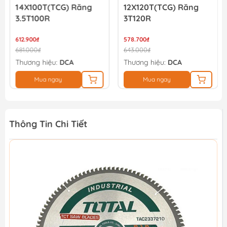
14X100T(TCG) Răng
12X120T(TCG) Răng
3.5T100R
3T120R
612.900₫
578.700₫
681.000₫
643.000₫
Thương hiệu:
DCA
Thương hiệu:
DCA
Mua ngay
Mua ngay
Thông Tin Chi Tiết