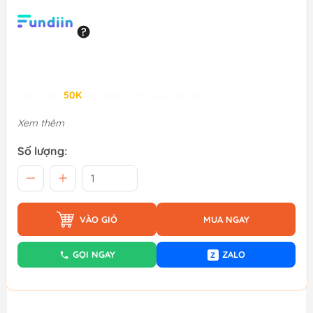
Giảm đến
50K
khi thanh toán qua Fundiin.
Xem thêm
Số lượng:
VÀO GIỎ
MUA NGAY
GỌI NGAY
ZALO
Z