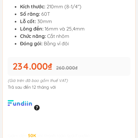
Kích thước:
210mm (8-1/4")
Số răng:
60T
Lỗ cốt:
30mm
Lông đền:
16mm và 25,4mm
Chức năng:
Cắt nhôm
Đóng gói:
Bằng vỉ đôi
234.000₫
260.000₫
(Giá trên đã bao gồm thuế VAT)
Trả sau đến 12 tháng với
Giảm đến
50K
khi thanh toán qua Fundiin.