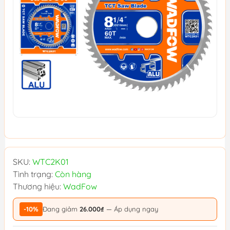
SKU:
WTC2K01
Tình trạng:
Còn hàng
Thương hiệu:
WadFow
-10%
Đang giảm
26.000₫
— Áp dụng ngay