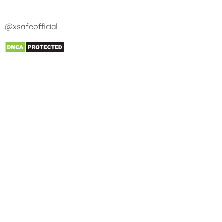
@xsafeofficial