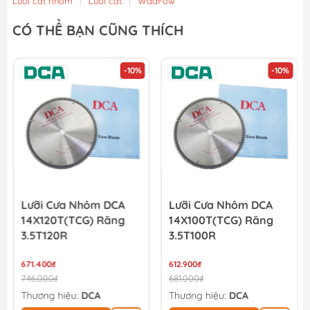
Lưỡi cắt nhôm
|
Lưỡi cắt
|
WadFow
CÓ THỂ BẠN CŨNG THÍCH
-10%
-10%
Lưỡi Cưa Nhôm DCA
Lưỡi Cưa Nhôm DCA
14X120T(TCG) Răng
14X100T(TCG) Răng
3.5T120R
3.5T100R
671.400₫
612.900₫
746.000₫
681.000₫
Thương hiệu:
DCA
Thương hiệu:
DCA