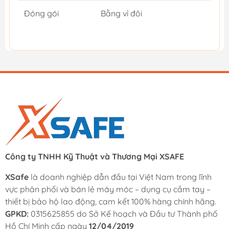
Đóng gói
Bằng vỉ đôi
Công ty TNHH Kỹ Thuật và Thương Mại XSAFE
XSafe
là doanh nghiệp dẫn đầu tại Việt Nam trong lĩnh
vực phân phối và bán lẻ máy móc – dụng cụ cầm tay –
thiết bị bảo hộ lao động, cam kết 100% hàng chính hãng.
GPKD:
0315625855 do Sở Kế hoạch và Đầu tư Thành phố
Hồ Chí Minh cấp ngày
12/04/2019