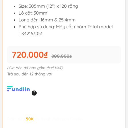
Size: 305mm (12'') x 120 răng
Lỗ cốt: 30mm
Long đền: 16mm & 25.4mm
Phù hợp sử dụng: Máy cắt nhôm Total model
TS42163051
720.000₫
800.000₫
(Giá trên đã bao gồm thuế VAT)
Trả sau đến 12 tháng với
Giảm đến
50K
khi thanh toán qua Fundiin.