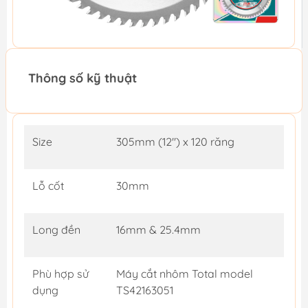
Thông số kỹ thuật
Size
305mm (12'') x 120 răng
Lỗ cốt
30mm
Long đền
16mm & 25.4mm
Phù hợp sử
Máy cắt nhôm Total model
dụng
TS42163051