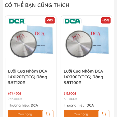
CÓ THỂ BẠN CŨNG THÍCH
-10%
-10%
Lưỡi Cưa Nhôm DCA
Lưỡi Cưa Nhôm DCA
14X120T(TCG) Răng
14X100T(TCG) Răng
3.5T120R
3.5T100R
671.400₫
612.900₫
746.000₫
681.000₫
Thương hiệu:
DCA
Thương hiệu:
DCA
Mua ngay
Mua ngay