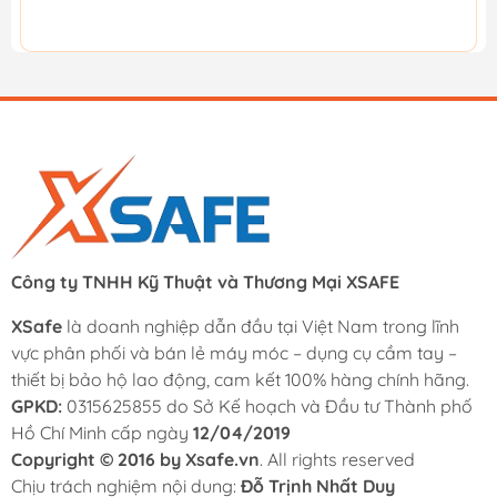
Công ty TNHH Kỹ Thuật và Thương Mại XSAFE
XSafe
là doanh nghiệp dẫn đầu tại Việt Nam trong lĩnh
vực phân phối và bán lẻ máy móc – dụng cụ cầm tay –
thiết bị bảo hộ lao động, cam kết 100% hàng chính hãng.
GPKD:
0315625855 do Sở Kế hoạch và Đầu tư Thành phố
Hồ Chí Minh cấp ngày
12/04/2019
Copyright © 2016 by Xsafe.vn
. All rights reserved
Chịu trách nghiệm nội dung:
Đỗ Trịnh Nhất Duy