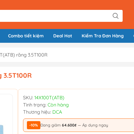
Combo tiết kiệm
Deal Hot
Kiểm Tra Đơn Hàng
T(ATB) răng 3.5T100R
g 3.5T100R
SKU:
14X100T(ATB)
Tình trạng:
Còn hàng
Thương hiệu:
DCA
-10%
Đang giảm
64.600₫
— Áp dụng ngay