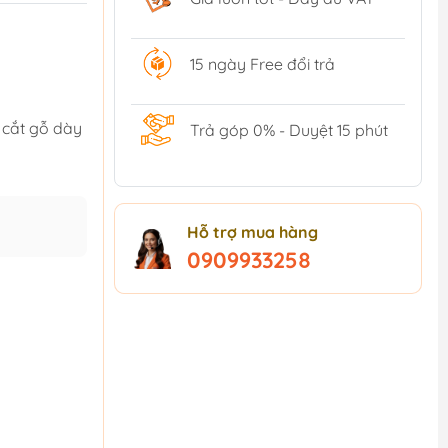
15 ngày Free đổi trả
 cắt gỗ dày
Trả góp 0% - Duyệt 15 phút
Hỗ trợ mua hàng
0909933258