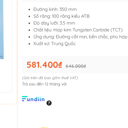
Đường kính: 350 mm
Số răng: 100 răng kiểu ATB
Độ dày lưỡi: 3.5 mm
Chất liệu: Hợp kim Tungsten Carbide (TCT)
Ứng dụng: Đường cắt mịn, bền chắc, phù hợp
Xuất xứ: Trung Quốc
581.400₫
646.000₫
(Giá trên đã bao gồm thuế VAT)
Trả sau đến 12 tháng với