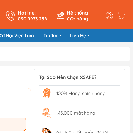
Hotline:
Hệ thống
090 9933 258
Cửa hàng
Cơ Hội Việc Làm
Tin Tức
Liên Hệ
Tại Sao Nên Chọn XSAFE?
100% Hàng chính hãng
>15,000 mặt hàng
Giá luôn tốt - Đầy đủ VAT