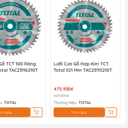
 Gỗ TCT 100 Răng
Lưỡi Cưa Gỗ Hợp Kim TCT
tal TAC23116210T
Total 521 Mm TAC23115210T
475.930₫
523.000₫
u:
TOTAL
Thương hiệu:
TOTAL
ua ngay
Mua ngay