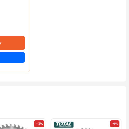
Y
-13%
-9%