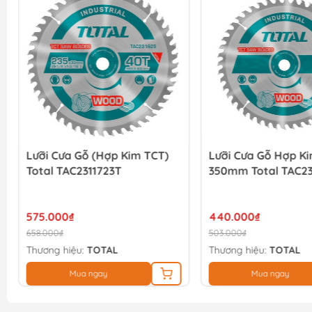
Lưỡi Cưa Gỗ (hợp Kim TCT)
Lưỡi Cưa Gỗ Hợp K
Total TAC2311723T
350mm Total TAC23
575.000₫
440.000₫
658.000₫
503.000₫
Thương hiệu:
TOTAL
Thương hiệu:
TOTAL
Mua ngay
Mua ngay