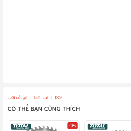
Lưỡi cắt gỗ
|
Lưỡi cắt
|
DCA
CÓ THỂ BẠN CŨNG THÍCH
-13%