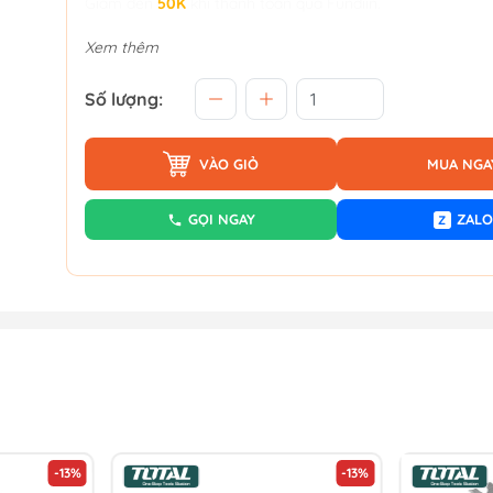
Giảm đến
50K
khi thanh toán qua Fundiin.
Xem thêm
Số lượng:
VÀO GIỎ
MUA NGA
GỌI NGAY
ZALO
Z
-13%
-13%