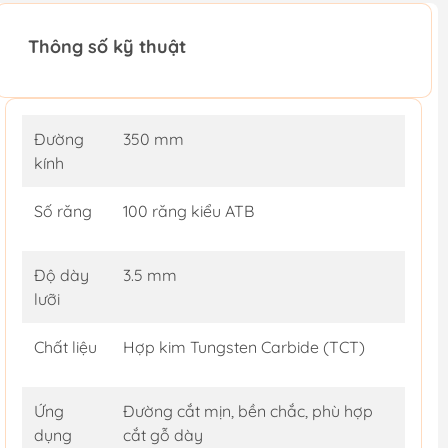
Thông số kỹ thuật
Đường
350 mm
kính
Số răng
100 răng kiểu ATB
Độ dày
3.5 mm
lưỡi
Chất liệu
Hợp kim Tungsten Carbide (TCT)
Ứng
Đường cắt mịn, bền chắc, phù hợp
dụng
cắt gỗ dày