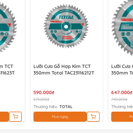
im TCT
Lưỡi Cưa Gỗ Hợp Kim TCT
Lưỡi Cưa
11623T
350mm Total TAC23116212T
350mm To
590.000₫
647.000₫
675.000₫
740.000₫
Thương hiệu:
TOTAL
Thương hiệ
Mua ngay
M