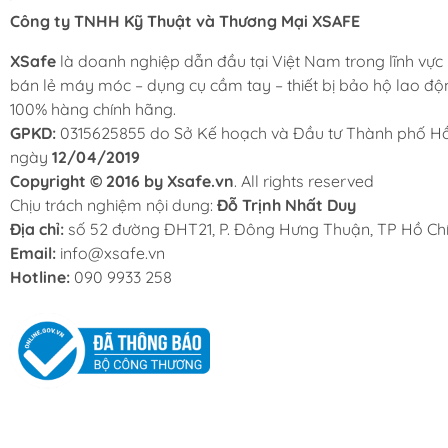
Công ty TNHH Kỹ Thuật và Thương Mại XSAFE
XSafe
là doanh nghiệp dẫn đầu tại Việt Nam trong lĩnh vực
bán lẻ máy móc – dụng cụ cầm tay – thiết bị bảo hộ lao độ
100% hàng chính hãng.
GPKD:
0315625855 do Sở Kế hoạch và Đầu tư Thành phố Hồ
ngày
12/04/2019
Copyright © 2016 by Xsafe.vn
. All rights reserved
Chịu trách nghiệm nội dung:
Đỗ Trịnh Nhất Duy
Địa chỉ:
số 52 đường ĐHT21, P. Đông Hưng Thuận, TP Hồ Chí
Email:
info@xsafe.vn
Hotline:
090 9933 258