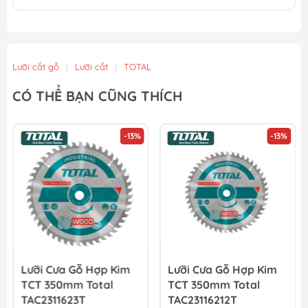
Lưỡi cắt gỗ
|
Lưỡi cắt
|
TOTAL
CÓ THỂ BẠN CŨNG THÍCH
-13%
-13%
Lưỡi Cưa Gỗ Hợp Kim
Lưỡi Cưa Gỗ Hợp Kim
TCT 350mm Total
TCT 350mm Total
TAC2311623T
TAC23116212T