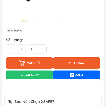
Giảm đến
50K
khi thanh toán qua Fundiin.
Xem thêm
Số lượng:
VÀO GIỎ
MUA NGAY
GỌI NGAY
ZALO
Z
Tại Sao Nên Chọn XSAFE?