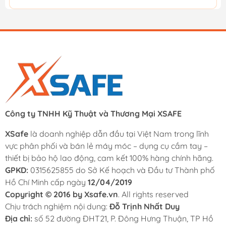
Công ty TNHH Kỹ Thuật và Thương Mại XSAFE
XSafe
là doanh nghiệp dẫn đầu tại Việt Nam trong lĩnh
vực phân phối và bán lẻ máy móc – dụng cụ cầm tay –
thiết bị bảo hộ lao động, cam kết 100% hàng chính hãng.
GPKD:
0315625855 do Sở Kế hoạch và Đầu tư Thành phố
Hồ Chí Minh cấp ngày
12/04/2019
Copyright © 2016 by Xsafe.vn
. All rights reserved
Chịu trách nghiệm nội dung:
Đỗ Trịnh Nhất Duy
Địa chỉ:
số 52 đường ĐHT21, P. Đông Hưng Thuận, TP Hồ