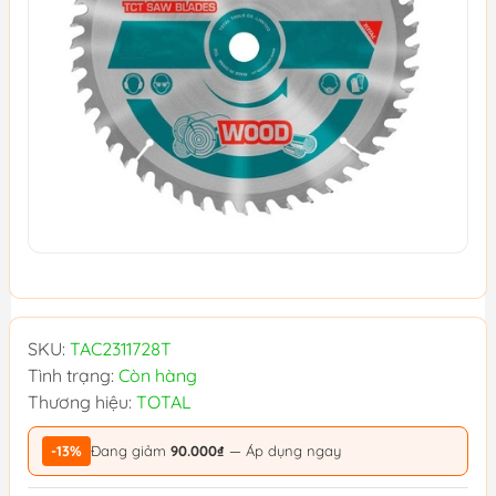
SKU:
TAC2311728T
Tình trạng:
Còn hàng
Thương hiệu:
TOTAL
-13%
Đang giảm
90.000₫
— Áp dụng ngay