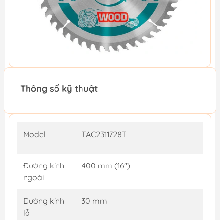
Thông số kỹ thuật
Model
TAC2311728T
Đường kính
400 mm (16")
ngoài
Đường kính
30 mm
lỗ