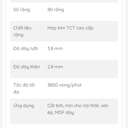
Số răng
80 răng
Chất liệu
Hợp kim TCT cao cấp
răng
Độ dày lưỡi
3.8 mm
Độ dày thân
2.8 mm
Tốc độ tối
3800 vòng/phút
đa
Ứng dụng
Cắt tinh, mịn cho nội thất, ván
ép, MDF dày