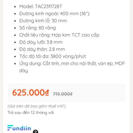
Model: TAC2311728T
Đường kính ngoài: 400 mm (16")
Đường kính lỗ: 30 mm
Số răng: 80 răng
Chất liệu răng: Hợp kim TCT cao cấp
Độ dày lưỡi: 3.8 mm
Độ dày thân: 2.8 mm
Tốc độ tối đa: 3800 vòng/phút
Ứng dụng: Cắt tinh, mịn cho nội thất, ván ép, MDF
dày
625.000₫
715.000₫
(Giá trên đã bao gồm thuế VAT)
Trả sau đến 12 tháng với