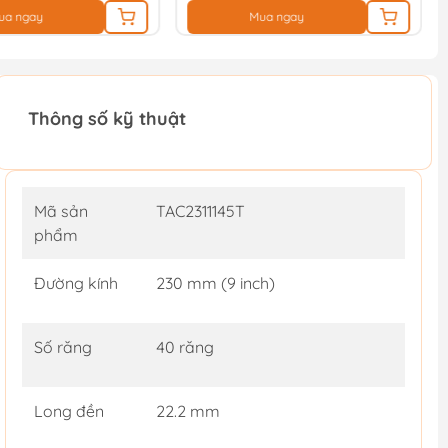
ua ngay
Mua ngay
Thông số kỹ thuật
Mã sản
TAC2311145T
phẩm
Đường kính
230 mm (9 inch)
Số răng
40 răng
Long đền
22.2 mm