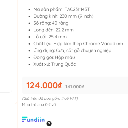
Mã sản phẩm: TAC2311145T
Đường kính: 230 mm (9 inch)
Số răng: 40 răng
Long đền: 22.2 mm
Lỗ cốt: 25.4 mm
Chất liệu: Hợp kim thép Chrome Vanadium
Ứng dụng: Cưa, cắt gỗ chuyên nghiệp
Đóng gói: Hộp màu
Xuất xứ: Trung Quốc
124.000₫
141.000₫
(Giá trên đã bao gồm thuế VAT)
Mua trả sau 0 ₫ với