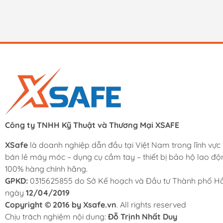
Công ty TNHH Kỹ Thuật và Thương Mại XSAFE
XSafe
là doanh nghiệp dẫn đầu tại Việt Nam trong lĩnh vực
bán lẻ máy móc – dụng cụ cầm tay – thiết bị bảo hộ lao độ
100% hàng chính hãng.
GPKD:
0315625855 do Sở Kế hoạch và Đầu tư Thành phố Hồ
ngày
12/04/2019
Copyright © 2016 by Xsafe.vn
. All rights reserved
Chịu trách nghiệm nội dung:
Đỗ Trịnh Nhất Duy