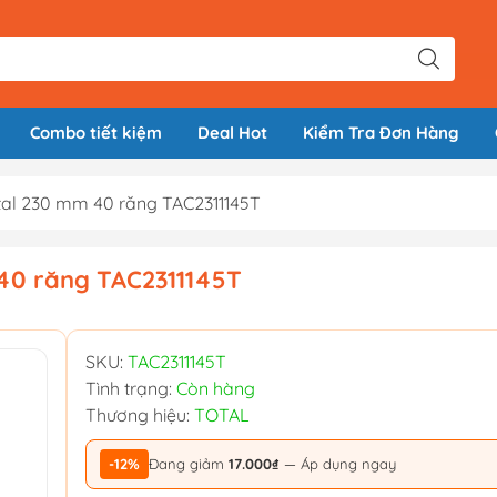
Combo tiết kiệm
Deal Hot
Kiểm Tra Đơn Hàng
tal 230 mm 40 răng TAC2311145T
 40 răng TAC2311145T
SKU:
TAC2311145T
Tình trạng:
Còn hàng
Thương hiệu:
TOTAL
-12%
Đang giảm
17.000₫
— Áp dụng ngay