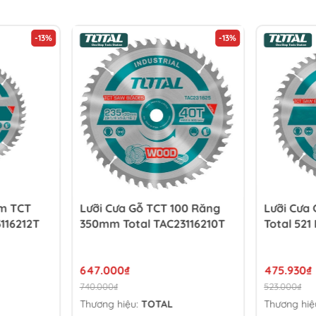
-13%
-13%
im TCT
Lưỡi Cưa Gỗ TCT 100 Răng
Lưỡi Cưa
116212T
350mm Total TAC23116210T
Total 521
647.000₫
475.930₫
740.000₫
523.000₫
Thương hiệu:
TOTAL
Thương hiệ