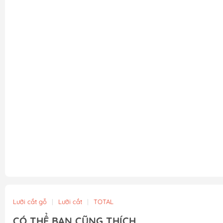
Lưỡi cắt gỗ
|
Lưỡi cắt
|
TOTAL
CÓ THỂ BẠN CŨNG THÍCH