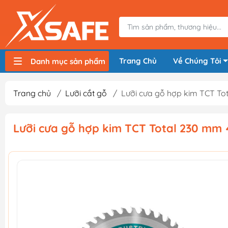
Trang Chủ
Về Chúng Tôi
Danh mục sản phẩm
Máy nén khí, bơm hơi
Máy hàn điện
Thiết bị nâng hạ, vận chuyển
Thiết bị đo
Thiết bị dùng điện
Thiết bị dùng pin
Thiết bị đựng lưu trữ
Thiết bị bảo hộ lao động
Trang chủ
/
Lưỡi cắt gỗ
/
Lưỡi cưa gỗ hợp kim TCT To
Lưỡi cưa gỗ hợp kim TCT Total 230 mm