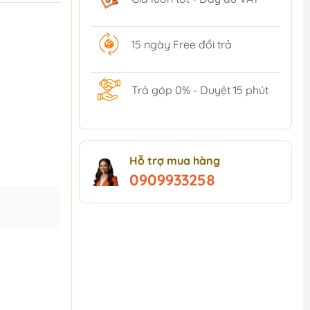
15 ngày Free đổi trả
Trả góp 0% - Duyệt 15 phút
Hỗ trợ mua hàng
0909933258