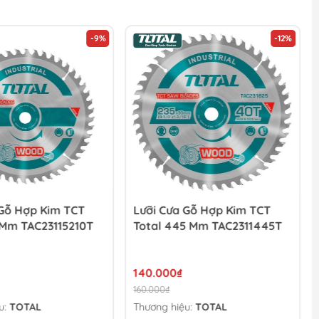
-9%
-12%
 Gỗ Hợp Kim TCT
Lưỡi Cưa Gỗ Hợp Kim TCT
 Mm TAC23115210T
Total 445 Mm TAC2311445T
140.000₫
160.000₫
u:
TOTAL
Thương hiệu:
TOTAL