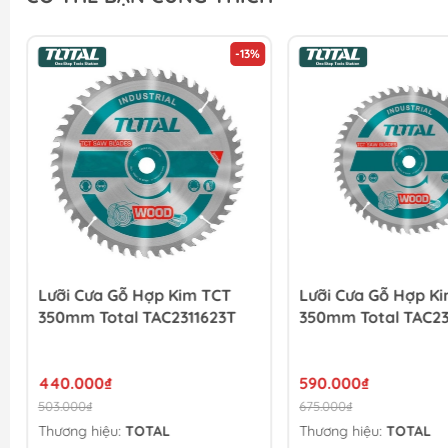
-13%
Lưỡi Cưa Gỗ Hợp Kim TCT
Lưỡi Cưa Gỗ Hợp K
350mm Total TAC2311623T
350mm Total TAC23
440.000₫
590.000₫
503.000₫
675.000₫
Thương hiệu:
TOTAL
Thương hiệu:
TOTAL