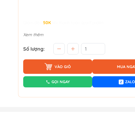
Giảm đến
50K
khi thanh toán qua Fundiin.
Xem thêm
Số lượng:
VÀO GIỎ
MUA NGA
GỌI NGAY
ZALO
Z