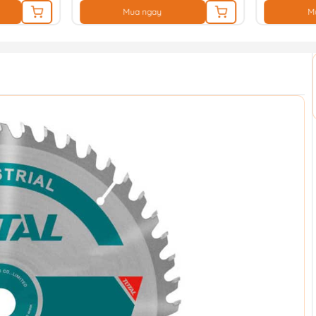
Mua ngay
M