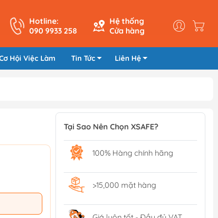
Hotline:
Hệ thống
090 9933 258
Cửa hàng
Cơ Hội Việc Làm
Tin Tức
Liên Hệ
Tại Sao Nên Chọn XSAFE?
100% Hàng chính hãng
>15,000 mặt hàng
Giá luôn tốt - Đầy đủ VAT