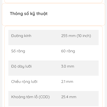
Thông số kỹ thuật
Đường kính
255 mm (10 inch)
Số răng
60 răng
Độ dày lưỡi
3.0 mm
Chiều rộng lưỡi
2.1 mm
Khoảng tâm lỗ (COD)
25.4 mm