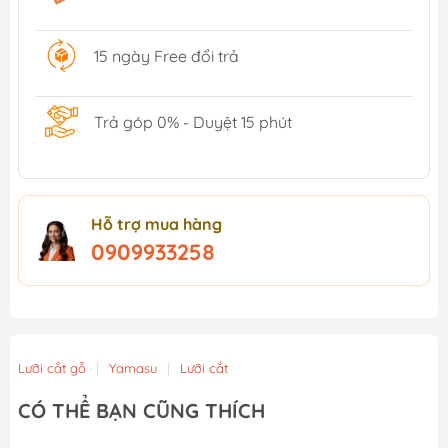
15 ngày Free đổi trả
Trả góp 0% - Duyệt 15 phút
Hỗ trợ mua hàng
0909933258
Lưỡi cắt gỗ
|
Yamasu
|
Lưỡi cắt
CÓ THỂ BẠN CŨNG THÍCH