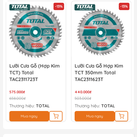
-13%
-13%
Lưỡi Cưa Gỗ (hợp Kim
Lưỡi Cưa Gỗ Hợp Kim
TCT) Total
TCT 350mm Total
TAC2311723T
TAC2311623T
575.000₫
440.000₫
658.000₫
503.000₫
Thương hiệu:
TOTAL
Thương hiệu:
TOTAL
Mua ngay
Mua ngay