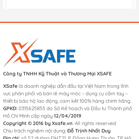
Công ty TNHH Kỹ Thuật và Thương Mại XSAFE
XSafe
là doanh nghiệp dẫn đầu tại Việt Nam trong lĩnh
vực phân phối và bán lẻ máy móc – dụng cụ cầm tay –
thiết bị bảo hộ lao động, cam kết 100% hàng chính hãng.
GPKD:
0315625855 do Sở Kế hoạch và Đầu tư Thành phố
Hồ Chí Minh cấp ngày
12/04/2019
Copyright © 2016 by Xsafe.vn
. All rights reserved
Chịu trách nghiệm nội dung:
Đỗ Trịnh Nhất Duy
Địa chỉ:
số 52 đường ĐHT21, P. Đông Hưng Thuận, TP Hồ