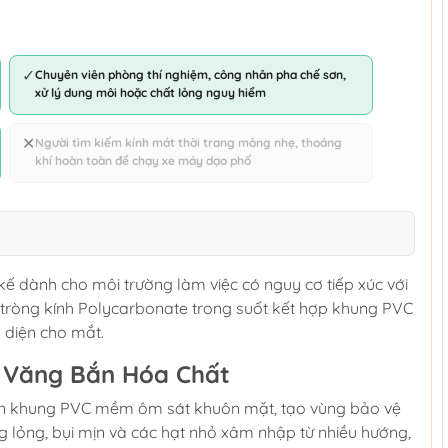
✓
Chuyên viên phòng thí nghiệm, công nhân pha chế sơn,
xử lý dung môi hoặc chất lỏng nguy hiểm
✕
Người tìm kiếm kính mát thời trang mỏng nhẹ, thoáng
khí hoàn toàn để chạy xe máy dạo phố
kế dành cho môi trường làm việc có nguy cơ tiếp xúc với
 tròng kính Polycarbonate trong suốt kết hợp khung PVC
 diện cho mắt.
ế Văng Bắn Hóa Chất
phần khung PVC mềm ôm sát khuôn mặt, tạo vùng bảo vệ
g lỏng, bụi mịn và các hạt nhỏ xâm nhập từ nhiều hướng,