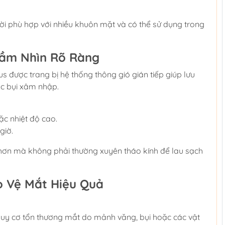
ời phù hợp với nhiều khuôn mặt và có thể sử dụng trong
 Tầm Nhìn Rõ Ràng
 được trang bị hệ thống thông gió gián tiếp giúp lưu
c bụi xâm nhập.
ặc nhiệt độ cao.
giờ.
 hơn mà không phải thường xuyên tháo kính để lau sạch
o Vệ Mắt Hiệu Quả
guy cơ tổn thương mắt do mảnh văng, bụi hoặc các vật