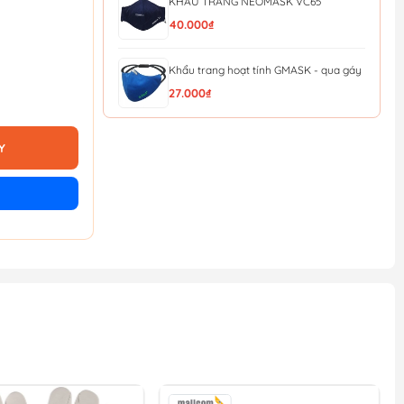
KHẨU TRANG NEOMASK VC65
40.000₫
Khẩu trang hoạt tính GMASK - qua gáy
27.000₫
KHẨU TRANG HONEYWELL H910V
PLUS N95 (QUA GÁY)
Y
28.000₫
Khẩu Trang Lọc Độc (MM Đài loan) Bảo
Bình 620
22.000₫
Khẩu trang than hoạt tính EVERGREEN
C750V
43.000₫