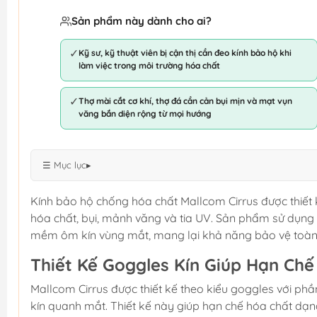
Sản phẩm này dành cho ai?
✓
Kỹ sư, kỹ thuật viên bị cận thị cần đeo kính bảo hộ khi
làm việc trong môi trường hóa chất
✓
Thợ mài cắt cơ khí, thợ đá cần cản bụi mịn và mạt vụn
văng bắn diện rộng từ mọi hướng
☰ Mục lục
▸
Kính bảo hộ chống hóa chất Mallcom Cirrus được thiết 
hóa chất, bụi, mảnh văng và tia UV. Sản phẩm sử dụng
mềm ôm kín vùng mắt, mang lại khả năng bảo vệ toàn
Thiết Kế Goggles Kín Giúp Hạn Ch
Mallcom Cirrus được thiết kế theo kiểu goggles với 
kín quanh mắt. Thiết kế này giúp hạn chế hóa chất dạn