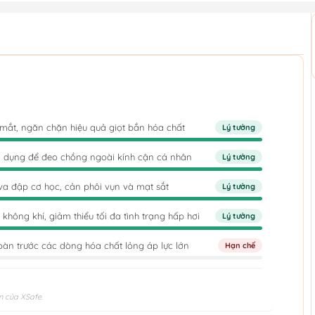
 mắt, ngăn chặn hiệu quả giọt bắn hóa chất
Lý tưởng
ên dụng để đeo chồng ngoài kính cận cá nhân
Lý tưởng
va đập cơ học, cản phôi vụn và mạt sắt
Lý tưởng
không khí, giảm thiểu tối đa tình trạng hấp hơi
Lý tưởng
àn trước các dòng hóa chất lỏng áp lực lớn
Hạn chế
n của XSafe.