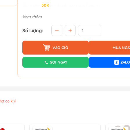
Giảm đến
50K
khi thanh toán qua Fundiin.
Xem thêm
Số lượng:
VÀO GIỎ
MUA NGA
GỌI NGAY
ZALO
Z
hợ cơ khí