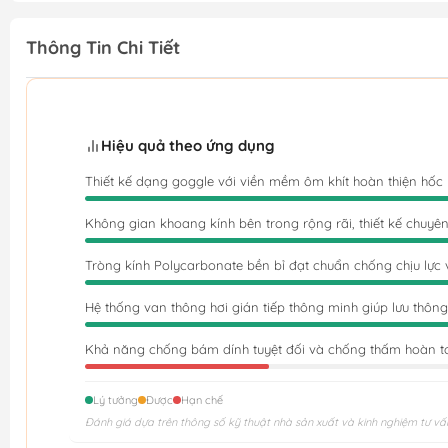
Thông Tin Chi Tiết
Hiệu quả theo ứng dụng
Thiết kế dạng goggle với viền mềm ôm khít hoàn thiện hốc
Không gian khoang kính bên trong rộng rãi, thiết kế chuy
Tròng kính Polycarbonate bền bỉ đạt chuẩn chống chịu lực 
Hệ thống van thông hơi gián tiếp thông minh giúp lưu thông 
Khả năng chống bám dính tuyệt đối và chống thấm hoàn to
Lý tưởng
Được
Hạn chế
Đánh giá dựa trên thông số kỹ thuật nhà sản xuất và kinh nghiệm tư vấ