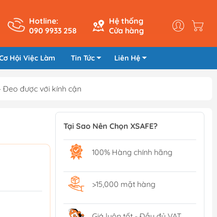
Hotline:
Hệ thống
090 9933 258
Cửa hàng
Cơ Hội Việc Làm
Tin Tức
Liên Hệ
 Đeo được với kính cận
Tại Sao Nên Chọn XSAFE?
100% Hàng chính hãng
>15,000 mặt hàng
Giá luôn tốt - Đầy đủ VAT