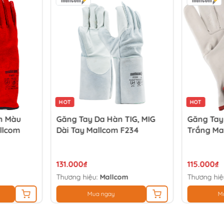
HOT
HOT
n Màu
Găng Tay Da Hàn TIG, MIG
Găng Tay
llcom
Dài Tay Mallcom F234
Trắng Ma
131.000₫
115.000₫
Thương hiệu:
Mallcom
Thương hiệ
Mua ngay
M