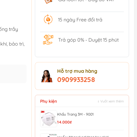
15 ngày Free đổi trả
ống trầy
Trả góp 0% - Duyệt 15 phút
hí, bảo trì,
Hỗ trợ mua hàng
0909933258
Phụ kiện
↕ Vuốt xem thêm
Khẩu Trang 3M - 9001
14.000₫