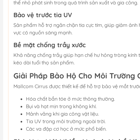
thể nhỏ phát sinh trong quá trình sản xuất và gia công.
Bảo vệ trước tia UV
Sản phẩm hỗ trợ ngăn chặn tia cực tím, giúp giảm ảnh h
vực có nguồn sáng mạnh.
Bề mặt chống trầy xước
Khả năng chống trầy giúp hạn chế hư hỏng tròng kính t
kéo dài tuổi thọ sản phẩm.
Giải Pháp Bảo Hộ Cho Môi Trường 
Mallcom Cirrus được thiết kế để hỗ trợ bảo vệ mắt trướ
Hóa chất bắn tóe ở mức thông thường.
Bụi và hạt mịn trong không khí.
Mảnh văng khi gia công vật liệu.
Tia UV trong môi trường ngoài trời.
Các va đập cơ học ở mức phổ biến.