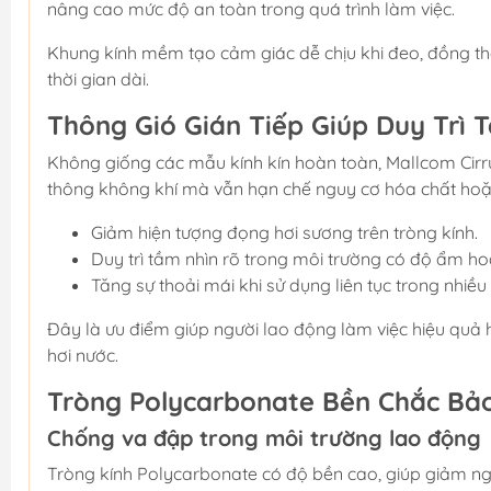
nâng cao mức độ an toàn trong quá trình làm việc.
Khung kính mềm tạo cảm giác dễ chịu khi đeo, đồng th
thời gian dài.
Thông Gió Gián Tiếp Giúp Duy Trì
Không giống các mẫu kính kín hoàn toàn, Mallcom Cirrus
thông không khí mà vẫn hạn chế nguy cơ hóa chất hoặ
Giảm hiện tượng đọng hơi sương trên tròng kính.
Duy trì tầm nhìn rõ trong môi trường có độ ẩm ho
Tăng sự thoải mái khi sử dụng liên tục trong nhiều 
Đây là ưu điểm giúp người lao động làm việc hiệu quả
hơi nước.
Tròng Polycarbonate Bền Chắc Bả
Chống va đập trong môi trường lao động
Tròng kính Polycarbonate có độ bền cao, giúp giảm n