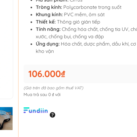
Tròng kính:
Polycarbonate trong suốt
Khung kính:
PVC mềm, ôm sát
Thiết kế:
Thông gió gián tiếp
Tính năng:
Chống hóa chất, chống tia UV, ch
xước, chống bụi, chống va đập
Ứng dụng:
Hóa chất, dược phẩm, dầu khí, cơ k
kho vận
106.000₫
(Giá trên đã bao gồm thuế VAT)
Mua trả sau 0 ₫ với