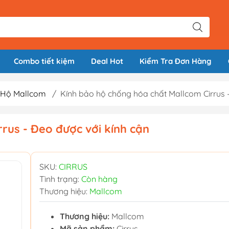
Combo tiết kiệm
Deal Hot
Kiểm Tra Đơn Hàng
 Hộ Mallcom
/
Kính bảo hộ chống hóa chất Mallcom Cirrus -
rus - Đeo được với kính cận
SKU:
CIRRUS
Tình trạng:
Còn hàng
Thương hiệu:
Mallcom
Thương hiệu:
Mallcom
Mã sản phẩm:
Cirrus