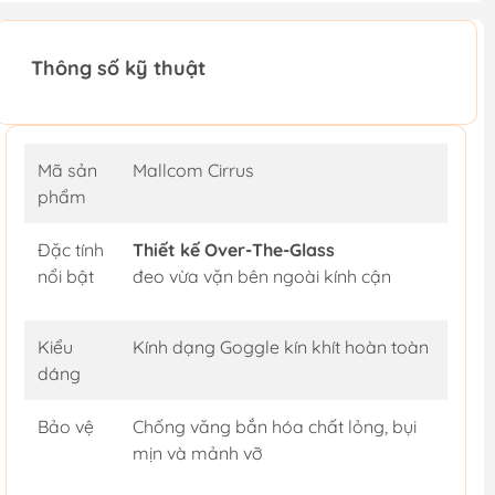
Thông số kỹ thuật
Mã sản
Mallcom Cirrus
phẩm
Đặc tính
Thiết kế Over-The-Glass
nổi bật
đeo vừa vặn bên ngoài kính cận
Kiểu
Kính dạng Goggle kín khít hoàn toàn
dáng
Bảo vệ
Chống văng bắn hóa chất lỏng, bụi
mịn và mảnh vỡ