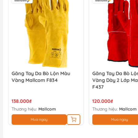
Găng Tay Da Bò Lộn Màu
Găng Tay Da Bò Lộ
Vàng Mallcom F834
Vàng Dày 2 Lớp Ma
F437
138.000₫
120.000₫
Thương hiệu:
Mallcom
Thương hiệu:
Mallcom
Mua ngay
Mua ngay