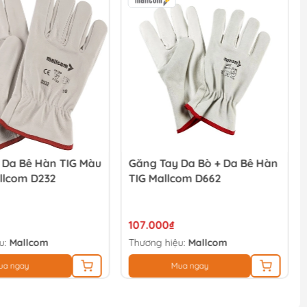
 Da Bê Hàn TIG Màu
Găng Tay Da Bò + Da Bê Hàn
llcom D232
TIG Mallcom D662
107.000₫
u:
Mallcom
Thương hiệu:
Mallcom
ua ngay
Mua ngay