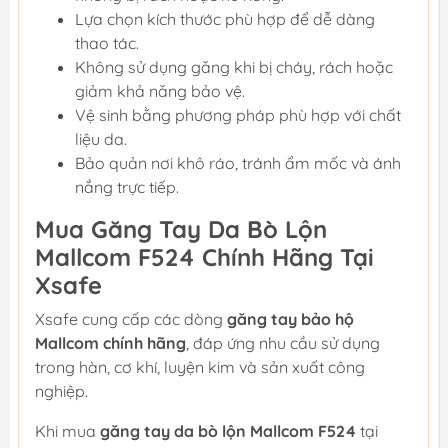
Lựa chọn kích thước phù hợp để dễ dàng
thao tác.
Không sử dụng găng khi bị cháy, rách hoặc
giảm khả năng bảo vệ.
Vệ sinh bằng phương pháp phù hợp với chất
liệu da.
Bảo quản nơi khô ráo, tránh ẩm mốc và ánh
nắng trực tiếp.
Mua Găng Tay Da Bò Lộn
Mallcom F524 Chính Hãng Tại
Xsafe
Xsafe cung cấp các dòng
găng tay bảo hộ
Mallcom chính hãng
, đáp ứng nhu cầu sử dụng
trong hàn, cơ khí, luyện kim và sản xuất công
nghiệp.
Khi mua
găng tay da bò lộn Mallcom F524
tại