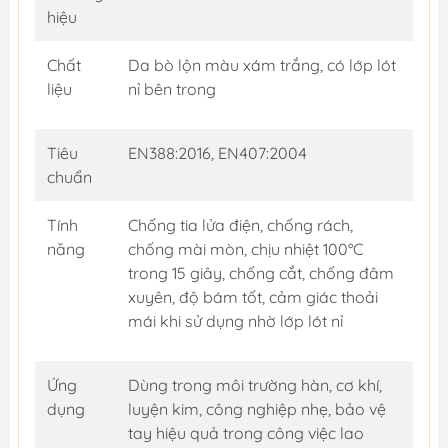
hiệu
Chất
Da bò lộn màu xám trắng, có lớp lót
liệu
nỉ bên trong
Tiêu
EN388:2016, EN407:2004
chuẩn
Tính
Chống tia lửa điện, chống rách,
năng
chống mài mòn, chịu nhiệt 100°C
trong 15 giây, chống cắt, chống đâm
xuyên, độ bám tốt, cảm giác thoải
mái khi sử dụng nhờ lớp lót nỉ
Ứng
Dùng trong môi trường hàn, cơ khí,
dụng
luyện kim, công nghiệp nhẹ, bảo vệ
tay hiệu quả trong công việc lao