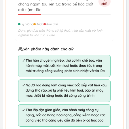
chống ngâm tay liên tục trong bể hóa chất
chế
axit đậm đặc
Lý tưởng
Được
Hạn chế
Đánh giá dựa trên thông số kỹ thuật nhà sản xuất và kinh
nghiệm tư vấn của XSafe.
Sản phẩm này dành cho ai?
✓
Thợ hàn chuyên nghiệp, thợ cơ khí chế tạo, vận
hành máy mài, cắt kim loại hoặc thao tác trong
môi trường công xưởng phát sinh nhiệt và tia lửa
✓
Người lao động làm công việc bốc xếp vật liệu xây
dựng thô ráp, xử lý phế liệu kim loại, bảo trì máy
móc thiết bị nặng hoặc thi công công trình
✓
Thợ lắp đặt giàn giáo, vận hành máy công cụ
nặng, bốc dỡ hàng hóa nặng, cồng kềnh hoặc các
công việc thủ công yêu cầu độ bền bỉ cơ học cao