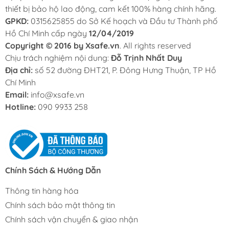
thiết bị bảo hộ lao động, cam kết 100% hàng chính hãng.
GPKD:
0315625855 do Sở Kế hoạch và Đầu tư Thành phố
Hồ Chí Minh cấp ngày
12/04/2019
Copyright © 2016 by Xsafe.vn
. All rights reserved
Chịu trách nghiệm nội dung:
Đỗ Trịnh Nhất Duy
Địa chỉ:
số 52 đường ĐHT21, P. Đông Hưng Thuận, TP Hồ
Chí Minh
Email:
info@xsafe.vn
Hotline:
090 9933 258
Chính Sách & Hướng Dẫn
Thông tin hàng hóa
Chính sách bảo mật thông tin
Chính sách vận chuyển & giao nhận