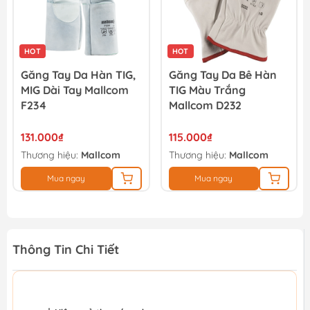
OT
HOT
ng Tay Da Hàn TIG,
Găng Tay Da Bê Hàn
Găng
G Dài Tay Mallcom
TIG Màu Trắng
Bê H
234
Mallcom D232
D662
1.000₫
115.000₫
107.
ương hiệu:
Mallcom
Thương hiệu:
Mallcom
Thươn
Mua ngay
Mua ngay
Thông Tin Chi Tiết