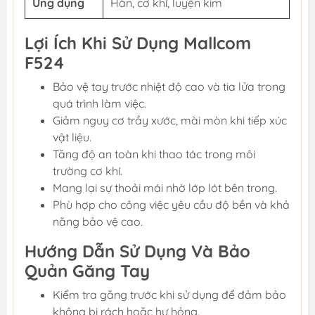
Ứng dụng
Hàn, cơ khí, luyện kim
Lợi Ích Khi Sử Dụng Mallcom
F524
Bảo vệ tay trước nhiệt độ cao và tia lửa trong
quá trình làm việc.
Giảm nguy cơ trầy xước, mài mòn khi tiếp xúc
vật liệu.
Tăng độ an toàn khi thao tác trong môi
trường cơ khí.
Mang lại sự thoải mái nhờ lớp lót bên trong.
Phù hợp cho công việc yêu cầu độ bền và khả
năng bảo vệ cao.
Hướng Dẫn Sử Dụng Và Bảo
Quản Găng Tay
Kiểm tra găng trước khi sử dụng để đảm bảo
không bị rách hoặc hư hỏng.