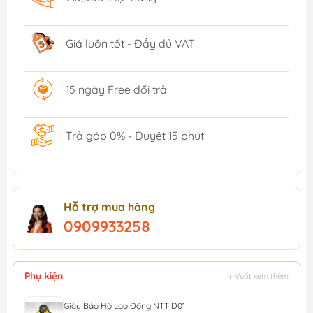
Giá luôn tốt - Đầy đủ VAT
15 ngày Free đổi trả
Trả góp 0% - Duyệt 15 phút
Hỗ trợ mua hàng
0909933258
Phụ kiện
↕ Vuốt xem thêm
Giày Bảo Hộ Lao Động NTT D01