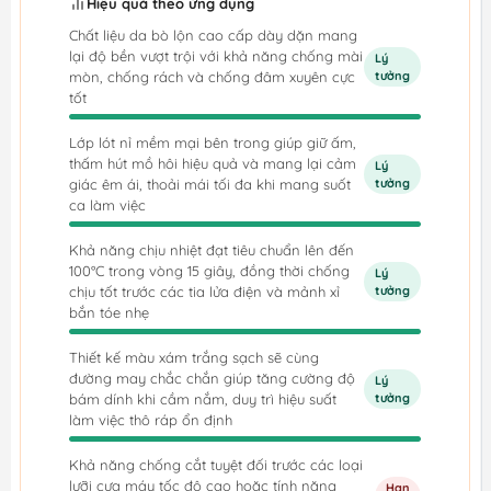
Hiệu quả theo ứng dụng
Chất liệu da bò lộn cao cấp dày dặn mang
lại độ bền vượt trội với khả năng chống mài
Lý
mòn, chống rách và chống đâm xuyên cực
tưởng
tốt
Lớp lót nỉ mềm mại bên trong giúp giữ ấm,
thấm hút mồ hôi hiệu quả và mang lại cảm
Lý
giác êm ái, thoải mái tối đa khi mang suốt
tưởng
ca làm việc
Khả năng chịu nhiệt đạt tiêu chuẩn lên đến
100°C trong vòng 15 giây, đồng thời chống
Lý
chịu tốt trước các tia lửa điện và mảnh xỉ
tưởng
bắn tóe nhẹ
Thiết kế màu xám trắng sạch sẽ cùng
đường may chắc chắn giúp tăng cường độ
Lý
bám dính khi cầm nắm, duy trì hiệu suất
tưởng
làm việc thô ráp ổn định
Khả năng chống cắt tuyệt đối trước các loại
lưỡi cưa máy tốc độ cao hoặc tính năng
Hạn