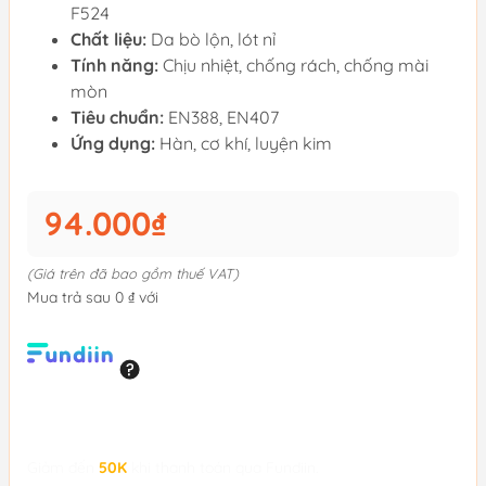
F524
Chất liệu:
Da bò lộn, lót nỉ
Tính năng:
Chịu nhiệt, chống rách, chống mài
mòn
Tiêu chuẩn:
EN388, EN407
Ứng dụng:
Hàn, cơ khí, luyện kim
94.000₫
(Giá trên đã bao gồm thuế VAT)
Mua trả sau 0 ₫ với
Giảm đến
50K
khi thanh toán qua Fundiin.