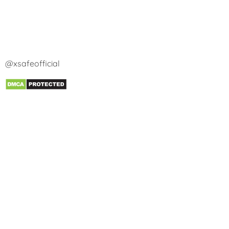
@xsafeofficial