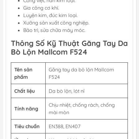
Công việc hàn kim loại.
Gia công cơ khí.
Luyện kim, đúc kim loại.
Xưởng sản xuất công nghiệp.
Bảo trì, sửa chữa máy móc.
Thông Số Kỹ Thuật Găng Tay Da
Bò Lộn Mallcom F524
Tên sản
Găng tay da bò lộn Mallcom
phẩm
F524
Chất liệu
Da bò lộn, lót nỉ
Chịu nhiệt, chống rách, chống
Tính năng
mài mòn
Tiêu chuẩn
EN388, EN407