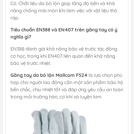
Có. Chất liệu da bò lộn giúp tăng độ bền và khả
năng chống mài mòn khi làm việc với vật liệu thô
ráp.
Tiêu chuẩn EN388 và EN407 trên găng tay có ý
nghĩa gì?
EN388 đánh giá khả năng bảo vệ trước tác động
cơ học, trong khi EN407 liên quan đến khả năng
bảo vệ trước nhiệt.
Găng tay da bò lộn Mallcom F524
là lựa chọn phù
hợp cho người lao động cần một sản phẩm bảo hộ
bền chắc, chịu nhiệt tốt và đáp ứng yêu cầu an toàn
trong môi trường hàn, cơ khí và luyện kim.