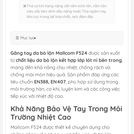
✕
Thợ cơ khí hạng nặng cắt tấm kính lớn, tấm tôn
siêu sắc bén dính dầu nặng hoặc Thợ ngâm tay
liên tục trong bể hóa chất, axit đậm đặc
☰ Mục lục
▸
Găng tay da bò lộn Mallcom F524
được sản xuất
từ
chất liệu da bò lộn kết hợp lớp lót nỉ bên trong
,
mang đến khả năng chịu nhiệt, chống rách và
chống mài mòn hiệu quả. Sản phẩm đáp ứng các
tiêu chuẩn
EN388, EN407
, phù hợp sử dụng trong
môi trường hàn, cơ khí, luyện kim và các công việc
tiếp xúc với nhiệt độ cao.
Khả Năng Bảo Vệ Tay Trong Môi
Trường Nhiệt Cao
Mallcom F524 được thiết kế chuyên dụng cho