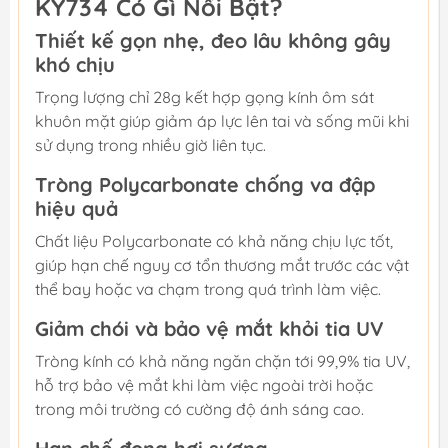
KY734 Có Gì Nổi Bật?
Thiết kế gọn nhẹ, đeo lâu không gây
khó chịu
Trọng lượng chỉ 28g kết hợp gọng kính ôm sát
khuôn mặt giúp giảm áp lực lên tai và sống mũi khi
sử dụng trong nhiều giờ liên tục.
Tròng Polycarbonate chống va đập
hiệu quả
Chất liệu Polycarbonate có khả năng chịu lực tốt,
giúp hạn chế nguy cơ tổn thương mắt trước các vật
thể bay hoặc va chạm trong quá trình làm việc.
Giảm chói và bảo vệ mắt khỏi tia UV
Tròng kính có khả năng ngăn chặn tới 99,9% tia UV,
hỗ trợ bảo vệ mắt khi làm việc ngoài trời hoặc
trong môi trường có cường độ ánh sáng cao.