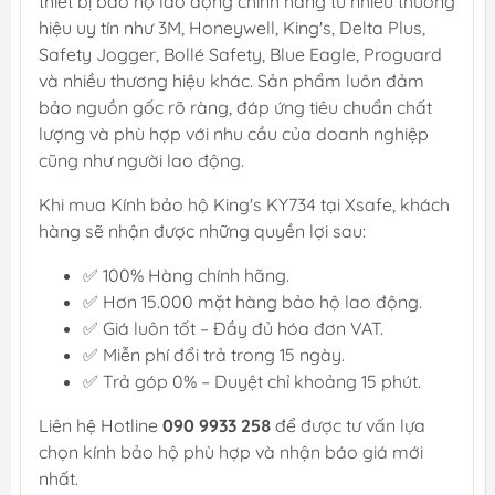
thiết bị bảo hộ lao động chính hãng từ nhiều thương
hiệu uy tín như 3M, Honeywell, King's, Delta Plus,
Safety Jogger, Bollé Safety, Blue Eagle, Proguard
và nhiều thương hiệu khác. Sản phẩm luôn đảm
bảo nguồn gốc rõ ràng, đáp ứng tiêu chuẩn chất
lượng và phù hợp với nhu cầu của doanh nghiệp
cũng như người lao động.
Khi mua Kính bảo hộ King's KY734 tại Xsafe, khách
hàng sẽ nhận được những quyền lợi sau:
✅ 100% Hàng chính hãng.
✅ Hơn 15.000 mặt hàng bảo hộ lao động.
✅ Giá luôn tốt – Đầy đủ hóa đơn VAT.
✅ Miễn phí đổi trả trong 15 ngày.
✅ Trả góp 0% – Duyệt chỉ khoảng 15 phút.
Liên hệ Hotline
090 9933 258
để được tư vấn lựa
chọn kính bảo hộ phù hợp và nhận báo giá mới
nhất.