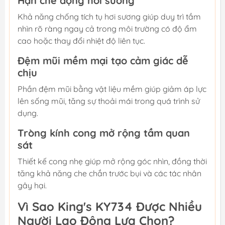
Hạn chế đọng hơi sương
Khả năng chống tích tụ hơi sương giúp duy trì tầm
nhìn rõ ràng ngay cả trong môi trường có độ ẩm
cao hoặc thay đổi nhiệt độ liên tục.
Đệm mũi mềm mại tạo cảm giác dễ
chịu
Phần đệm mũi bằng vật liệu mềm giúp giảm áp lực
lên sống mũi, tăng sự thoải mái trong quá trình sử
dụng.
Tròng kính cong mở rộng tầm quan
sát
Thiết kế cong nhẹ giúp mở rộng góc nhìn, đồng thời
tăng khả năng che chắn trước bụi và các tác nhân
gây hại.
Vì Sao King's KY734 Được Nhiều
Người Lao Động Lựa Chọn?