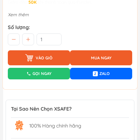
Giảm đến
50K
khi thanh toán qua Fundiin.
Xem thêm
Số lượng:
VÀO GIỎ
MUA NGAY
GỌI NGAY
ZALO
Z
Tại Sao Nên Chọn XSAFE?
100% Hàng chính hãng