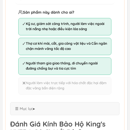
Sản phẩm này dành cho ai?
✓
Kỹ sư, giám sát công trình, người làm việc ngoài
trời nắng nhẹ hoặc điều kiện lóa sáng
✓
Thợ cơ khí mài, cắt, gia công vật liệu và Cần ngăn
chặn mảnh văng tốc độ cao
✓
Người tham gia giao thông, di chuyển ngoài
đường chống bụi và tia cực tím
✕
Người làm việc trực tiếp với hóa chất độc hại đậm
đặc văng bắn diện rộng
☰ Mục lục
▸
Đánh Giá Kính Bảo Hộ King's