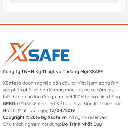
Công ty TNHH Kỹ Thuật và Thương Mại XSAFE
XSafe
là doanh nghiệp dẫn đầu tại Việt Nam trong lĩnh
vực phân phối và bán lẻ máy móc – dụng cụ cầm tay –
thiết bị bảo hộ lao động, cam kết 100% hàng chính hãng.
GPKD:
0315625855 do Sở Kế hoạch và Đầu tư Thành phố
Hồ Chí Minh cấp ngày
12/04/2019
Copyright © 2016 by Xsafe.vn
. All rights reserved
Chịu trách nghiệm nội dung:
Đỗ Trịnh Nhất Duy