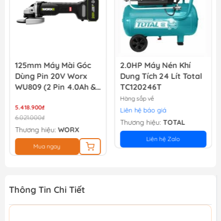
125mm Máy Mài Góc
2.0HP Máy Nén Khí
Dùng Pin 20V Worx
Dung Tích 24 Lít Total
WU809 (2 Pin 4.0Ah &
TC120246T
Sạc)
Hàng sắp về
5.418.900₫
Liên hệ báo giá
6.021.000₫
Thương hiệu:
TOTAL
Thương hiệu:
WORX
Liên hệ Zalo
Mua ngay
Thông Tin Chi Tiết