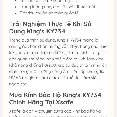
Thiết kế ôm sát khuôn mặt hơn.
Trọng lượng nhẹ, đeo lâu vẫn thoải mái.
Đạt tiêu chuẩn an toàn quốc tế.
Trải Nghiệm Thực Tế Khi Sử
Dụng King's KY734
Trong quá trình sử dụng, King's KY734 mang lại
cảm giác chắc chắn nhưng vẫn nhẹ nhàng nhờ thiết
kế gọn và trọng lượng chỉ 28g. Tròng kính cong cho
góc quan sát rộng, hạn chế điểm mù khi làm việc.
Khả năng chống hơi sương giúp duy trì tầm nhìn ổn
định trong môi trường nóng ẩm, còn lớp chống tia
UV hỗ trợ giảm cảm giác chói mắt khi làm việc
ngoài trời.
Mua Kính Bảo Hộ King's KY734
Chính Hãng Tại Xsafe
Xsafe là đơn vị chuyên cung cấp kính bảo hộ và