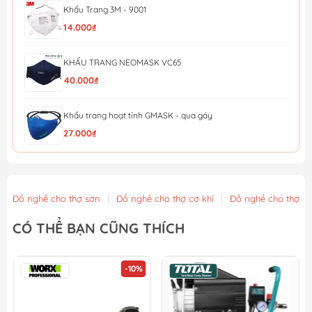
Khẩu Trang 3M - 9001
14.000₫
KHẨU TRANG NEOMASK VC65
40.000₫
Khẩu trang hoạt tính GMASK - qua gáy
27.000₫
KHẨU TRANG HONEYWELL H910V PLUS N95 (QUA GÁY)
28.000₫
Đồ nghề cho thợ sơn
|
Đồ nghề cho thợ cơ khí
|
Đồ nghề cho thợ x
Khẩu Trang Lọc Độc (MM Đài loan) Bảo Bình 620
CÓ THỂ BẠN CŨNG THÍCH
22.000₫
-10%
Khẩu Trang Than Hoạt Tính Evergreen C750V
43.000₫