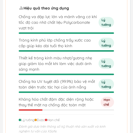
Hiệu quả theo ứng dụng
Chống va đập lực lớn và mảnh văng cơ khí
Lý
tốc độ cao nhờ chất liệu Polycarbonate
tưởng
vượt trội
Tròng kính phủ lớp chống trầy xước cao
Lý
cấp giúp kéo dài tuổi thọ kính
tưởng
Thiết kế tròng kính màu nhạt/gương nhẹ
Lý
giúp giảm lóa mắt khi làm việc dưới ánh
tưởng
sáng mạnh
Chống tia UV tuyệt đối (99.9%) bảo vệ mắt
Lý
toàn diện trước tác hại của ánh nắng
tưởng
Kháng hóa chất đậm đặc diện rộng hoặc
Hạn
thay thế mặt nạ chống độc toàn mặt
chế
Lý tưởng
Được
Hạn chế
Đánh giá dựa trên thông số kỹ thuật nhà sản xuất và kinh
nghiệm tư vấn của XSafe.