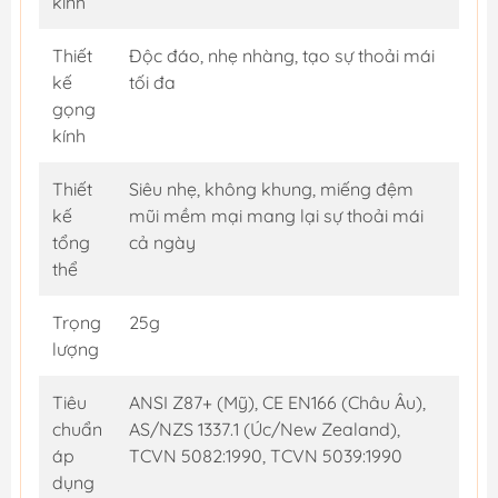
kính
Thiết
Độc đáo, nhẹ nhàng, tạo sự thoải mái
kế
tối đa
gọng
kính
Thiết
Siêu nhẹ, không khung, miếng đệm
kế
mũi mềm mại mang lại sự thoải mái
tổng
cả ngày
thể
Trọng
25g
lượng
Tiêu
ANSI Z87+ (Mỹ), CE EN166 (Châu Âu),
chuẩn
AS/NZS 1337.1 (Úc/New Zealand),
áp
TCVN 5082:1990, TCVN 5039:1990
dụng