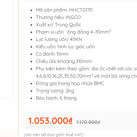
Mã sản phẩm: HHCT0170
Thương hiệu: INGCO
Xuất xứ: Trung Quốc
Phạm vi uốn: ống đồng 4-70mm²
Lực lượng uốn: 45KN
Kiểu uốn: hình lục giác uốn
Cú đánh: 11mm
Chiều dài khoảng.310mm
Phụ kiện kèm theo gồm: đai ốc chết với các si
4,6,8,10,16,25,35,50,70mm² và một bộ vòng c
Đóng gói trong họp nhựa BMC
Trọng lượng: 2kg
Bảo hành: 6 tháng
1.053.000₫
1.170.000₫
(Giá trên đã bao gồm thuế VAT)