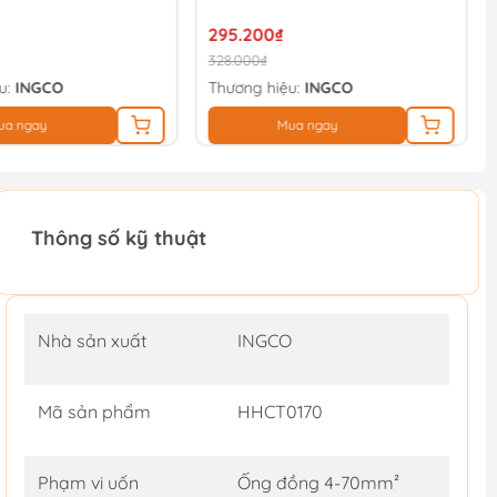
295.200₫
328.000₫
u:
INGCO
Thương hiệu:
INGCO
ua ngay
Mua ngay
Thông số kỹ thuật
Nhà sản xuất
INGCO
Mã sản phẩm
HHCT0170
Phạm vi uốn
Ống đồng 4-70mm²