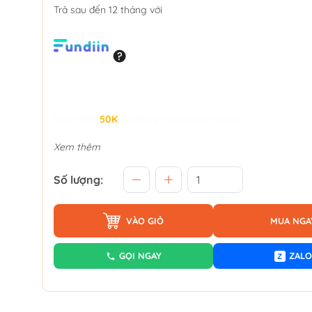
Trả sau đến 12 tháng với
Giảm đến
50K
khi thanh toán qua Fundiin.
Xem thêm
Số lượng:
VÀO GIỎ
MUA NGA
GỌI NGAY
ZALO
Z