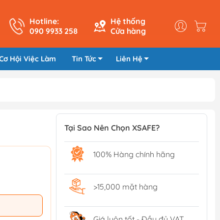
Hotline:
Hệ thống
090 9933 258
Cửa hàng
Cơ Hội Việc Làm
Tin Tức
Liên Hệ
Tại Sao Nên Chọn XSAFE?
100% Hàng chính hãng
>15,000 mặt hàng
Giá luôn tốt - Đầy đủ VAT