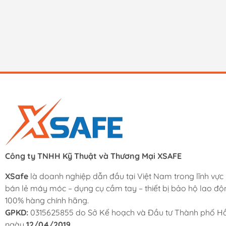
Công ty TNHH Kỹ Thuật và Thương Mại XSAFE
XSafe
là doanh nghiệp dẫn đầu tại Việt Nam trong lĩnh vực
bán lẻ máy móc – dụng cụ cầm tay – thiết bị bảo hộ lao độ
100% hàng chính hãng.
GPKD:
0315625855 do Sở Kế hoạch và Đầu tư Thành phố Hồ
ngày
12/04/2019