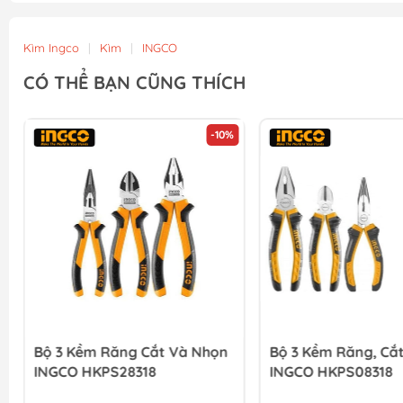
Kìm Ingco
|
Kìm
|
INGCO
CÓ THỂ BẠN CŨNG THÍCH
-10%
Bộ 3 Kềm Răng Cắt Và Nhọn
Bộ 3 Kềm Răng, Cắ
INGCO HKPS28318
INGCO HKPS08318