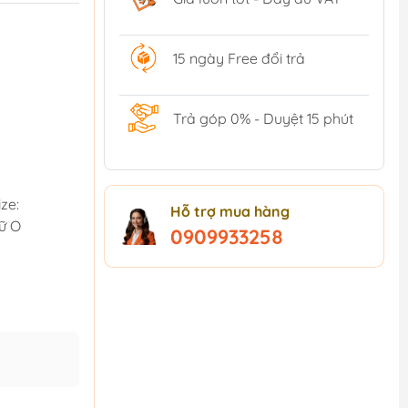
15 ngày Free đổi trả
Trả góp 0% - Duyệt 15 phút
ze:
Hỗ trợ mua hàng
hữ O
0909933258