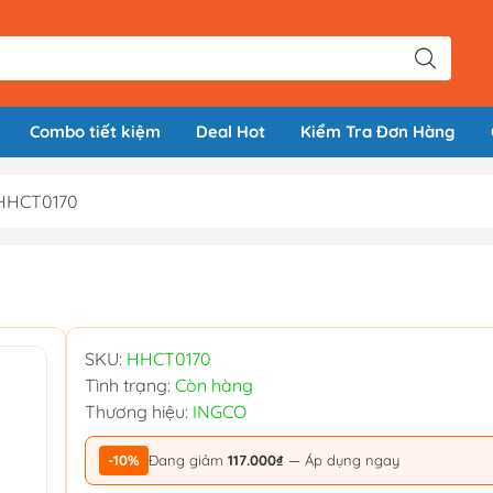
Combo tiết kiệm
Deal Hot
Kiểm Tra Đơn Hàng
 HHCT0170
SKU:
HHCT0170
Tình trạng:
Còn hàng
Thương hiệu:
INGCO
-10%
Đang giảm
117.000₫
— Áp dụng ngay