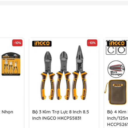
-10%
-10%
t Nhọn
Bộ 3 Kìm Trợ Lực 8 Inch 8.5
Bộ 4 Kìm
Inch INGCO HKCPS5831
Inch/125
HCCPS26