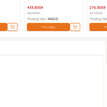
433.800₫
276.300₫
482.000₫
307.000₫
Thương hiệu:
INGCO
Thương hiệ
Mua ngay
M