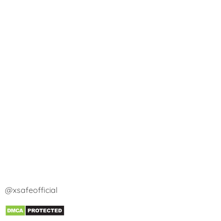
@xsafeofficial