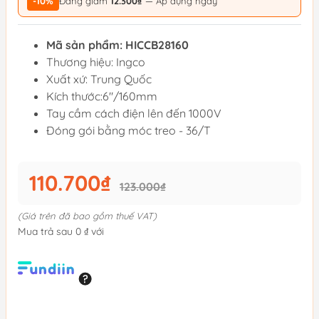
-10%
Đang giảm
12.300₫
— Áp dụng ngay
Mã sản phẩm: HICCB28160
Thương hiệu: Ingco
Xuất xứ: Trung Quốc
Kích thước:6"/160mm
Tay cầm cách điện lên đến 1000V
Đóng gói bằng móc treo - 36/T
110.700₫
123.000₫
(Giá trên đã bao gồm thuế VAT)
Mua trả sau 0 ₫ với