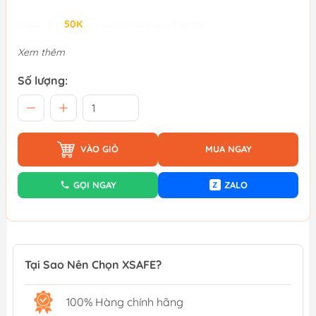
Giảm đến
50K
khi thanh toán qua Fundiin.
Xem thêm
Số lượng:
VÀO GIỎ
MUA NGAY
GỌI NGAY
ZALO
Z
Tại Sao Nên Chọn XSAFE?
100% Hàng chính hãng