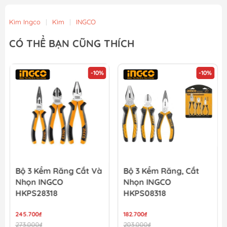
Kìm Ingco
|
Kìm
|
INGCO
CÓ THỂ BẠN CŨNG THÍCH
-10%
-10%
Bộ 3 Kềm Răng Cắt Và
Bộ 3 Kềm Răng, Cắt
Nhọn INGCO
Nhọn INGCO
HKPS28318
HKPS08318
245.700₫
182.700₫
273.000₫
203.000₫