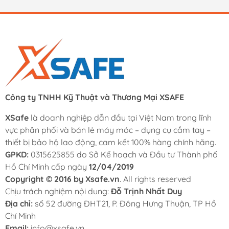
Công ty TNHH Kỹ Thuật và Thương Mại XSAFE
XSafe
là doanh nghiệp dẫn đầu tại Việt Nam trong lĩnh
vực phân phối và bán lẻ máy móc – dụng cụ cầm tay –
thiết bị bảo hộ lao động, cam kết 100% hàng chính hãng.
GPKD:
0315625855 do Sở Kế hoạch và Đầu tư Thành phố
Hồ Chí Minh cấp ngày
12/04/2019
Copyright © 2016 by Xsafe.vn
. All rights reserved
Chịu trách nghiệm nội dung:
Đỗ Trịnh Nhất Duy
Địa chỉ:
số 52 đường ĐHT21, P. Đông Hưng Thuận, TP Hồ
Chí Minh
Email:
info@xsafe.vn