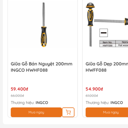
Giũa Gỗ Bán Nguyệt 200mm
Giũa Gỗ Dẹp 200m
INGCO HWHF088
HWFF088
59.400₫
54.900₫
66.000₫
61.000₫
Thương hiệu:
INGCO
Thương hiệu:
INGCO
Mua ngay
Mua ngay