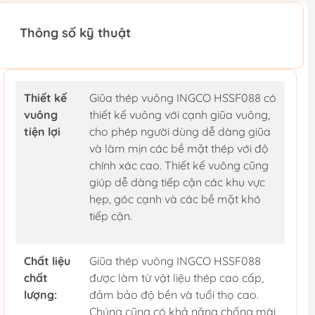
Thông số kỹ thuật
Thiết kế
Giũa thép vuông INGCO HSSF088 có
vuông
thiết kế vuông với cạnh giũa vuông,
tiện lợi
cho phép người dùng dễ dàng giũa
và làm mịn các bề mặt thép với độ
chính xác cao. Thiết kế vuông cũng
giúp dễ dàng tiếp cận các khu vực
hẹp, góc cạnh và các bề mặt khó
tiếp cận.
Chất liệu
Giũa thép vuông INGCO HSSF088
chất
được làm từ vật liệu thép cao cấp,
lượng:
đảm bảo độ bền và tuổi thọ cao.
Chúng cũng có khả năng chống mài