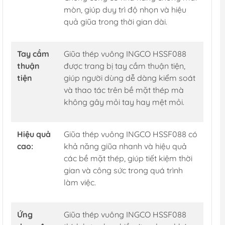
mòn, giúp duy trì độ nhọn và hiệu
quả giũa trong thời gian dài.
Tay cầm
Giũa thép vuông INGCO HSSF088
thuận
được trang bị tay cầm thuận tiện,
tiện
giúp người dùng dễ dàng kiểm soát
và thao tác trên bề mặt thép mà
không gây mỏi tay hay mệt mỏi.
Hiệu quả
Giũa thép vuông INGCO HSSF088 có
cao:
khả năng giũa nhanh và hiệu quả
các bề mặt thép, giúp tiết kiệm thời
gian và công sức trong quá trình
làm việc.
Ứng
Giũa thép vuông INGCO HSSF088