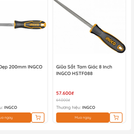
 Dẹp 200mm INGCO
Giũa Sắt Tam Giác 8 Inch
INGCO HSTF088
57.600₫
64.000₫
u:
INGCO
Thương hiệu:
INGCO
ua ngay
Mua ngay