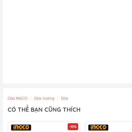
Dũa INGCO
|
Dũa Vuông
|
Dũa
CÓ THỂ BẠN CŨNG THÍCH
-10%