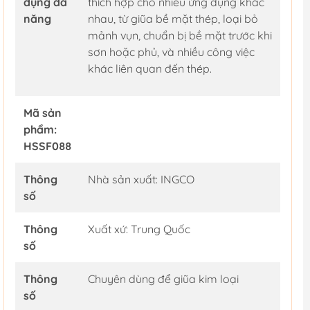
dụng đa
thích hợp cho nhiều ứng dụng khác
năng
nhau, từ giũa bề mặt thép, loại bỏ
mảnh vụn, chuẩn bị bề mặt trước khi
sơn hoặc phủ, và nhiều công việc
khác liên quan đến thép.
Mã sản
phẩm:
HSSF088
Thông
Nhà sản xuất: INGCO
số
Thông
Xuất xứ: Trung Quốc
số
Thông
Chuyên dùng để giũa kim loại
số