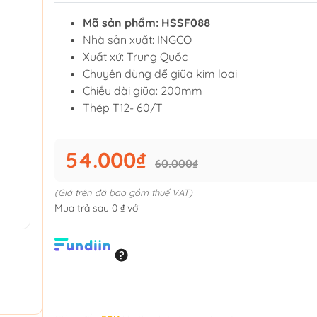
Mã sản phẩm: HSSF088
Nhà sản xuất: INGCO
Xuất xứ: Trung Quốc
Chuyên dùng để giũa kim loại
Chiều dài giũa: 200mm
Thép T12- 60/T
54.000₫
60.000₫
(Giá trên đã bao gồm thuế VAT)
Mua trả sau 0 ₫ với