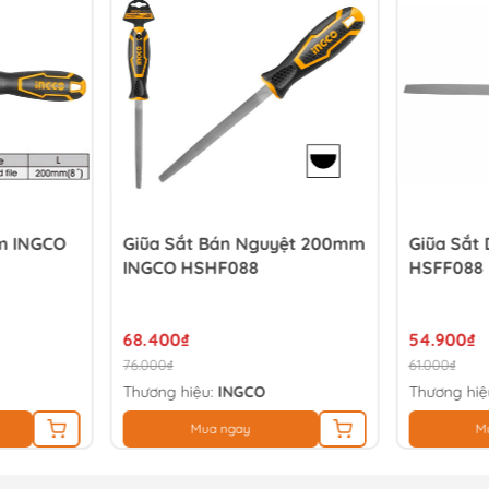
m INGCO
Giũa Sắt Bán Nguyệt 200mm
Giũa Sắt
INGCO HSHF088
HSFF088
68.400₫
54.900₫
76.000₫
61.000₫
Thương hiệu:
INGCO
Thương hiệ
Mua ngay
M