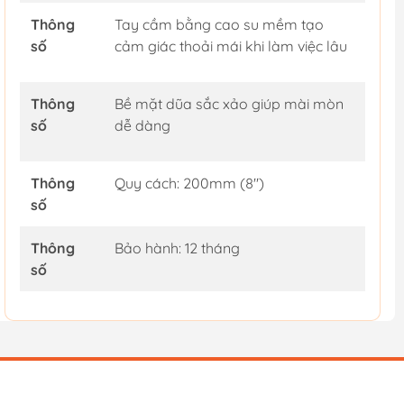
Thông
Tay cầm bằng cao su mềm tạo
số
cảm giác thoải mái khi làm việc lâu
Thông
Bề mặt dũa sắc xảo giúp mài mòn
số
dễ dàng
Thông
Quy cách: 200mm (8")
số
Thông
Bảo hành: 12 tháng
số