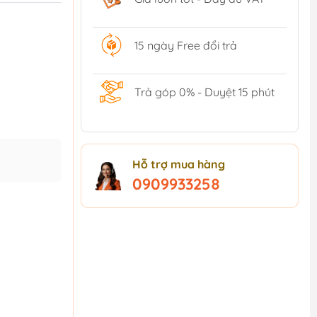
15 ngày Free đổi trả
Trả góp 0% - Duyệt 15 phút
Hỗ trợ mua hàng
0909933258