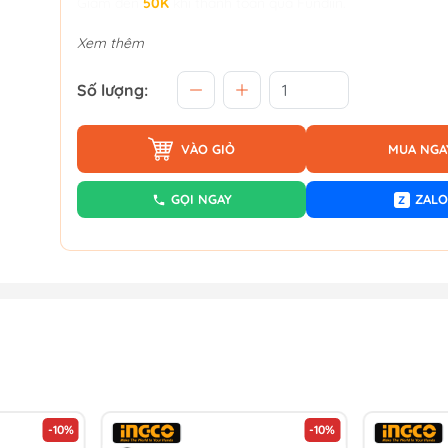
Giảm đến
50K
khi thanh toán qua Fundiin.
Xem thêm
Số lượng:
VÀO GIỎ
MUA NGA
GỌI NGAY
ZALO
Z
-10%
-10%