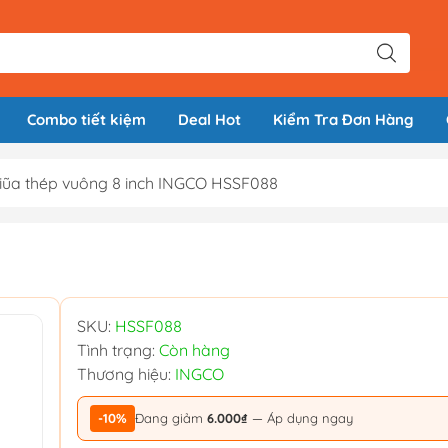
Combo tiết kiệm
Deal Hot
Kiểm Tra Đơn Hàng
iũa thép vuông 8 inch INGCO HSSF088
SKU:
HSSF088
Tình trạng:
Còn hàng
Thương hiệu:
INGCO
-10%
Đang giảm
6.000₫
— Áp dụng ngay