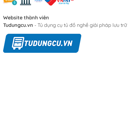
Website thành viên
Tudungcu.vn
- Tủ dụng cụ tủ đồ nghề giải pháp lưu trữ