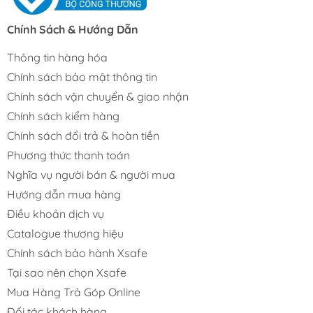
Chính Sách & Hướng Dẫn
Thông tin hàng hóa
Chính sách bảo mật thông tin
Chính sách vận chuyển & giao nhận
Chính sách kiểm hàng
Chính sách đổi trả & hoàn tiền
Phương thức thanh toán
Nghĩa vụ người bán & người mua
Hướng dẫn mua hàng
Điều khoản dịch vụ
Catalogue thương hiệu
Chính sách bảo hành Xsafe
Tại sao nên chọn Xsafe
Mua Hàng Trả Góp Online
Đối tác khách hàng