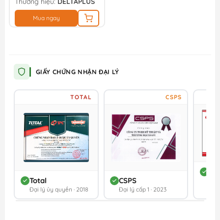
Thương hiệu:
DELTAPLUS
Mua ngay
GIẤY CHỨNG NHẬN ĐẠI LÝ
TOTAL
CSPS
DC
Total
CSPS
Đối 
Đại lý ủy quyền · 2018
Đại lý cấp 1 · 2023
202