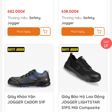
682.000₫
638.000₫
Thương hiệu:
Safety
Thương hiệu:
Safety
Jogger
Jogger
Mua ngay
Mua ngay
Giày Khóa Vặn
Giày Bảo Hộ Lao Động
JOGGER CADOR S1P
JOGGER LIGHTSTAR
S1PS Mũi Composite