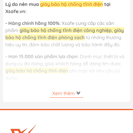
Lý do nên mua
giày bảo hộ chống tĩnh điện
tại
Xsafe.vn:
- Hàng chính hãng 100%:
Xsafe cung cấp các sản
phẩm
giày bảo hộ chống tĩnh điện công nghiệp, giày
bảo hộ chống tĩnh điện phòng sạch
từ những thương
hiệu uy tín, đảm bảo chất lượng và bảo hành đầy đủ.
- Hơn 15.000 sản phẩm lựa chọn:
Danh mục thiết bị và
dụng cụ đa dạng, giúp khách hàng dễ dàng tìm được
giày bảo hộ chống tĩnh điện
phù hợp với nhu cầu sử
dụng.
- Giá luôn tốt:
Nhờ nhập hàng trực tiếp từ nhà phân
Xem thêm
phối, Xsafe luôn mang đến mức giá tốt cho các dòng
giày bảo hộ chống tĩnh điện
trên thị trường.
- Đổi trả 15 ngày – xuất VAT đầy đủ:
Khách hàng yên
tâm mua sắm với chính sách đổi trả linh hoạt và hỗ trợ
hóa đơn VAT cho cá nhân và doanh nghiệp.