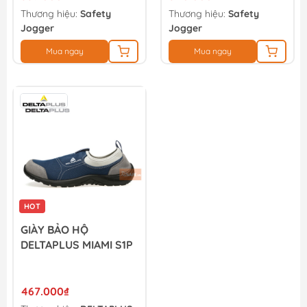
Thương hiệu:
Safety
Thương hiệu:
Safety
Jogger
Jogger
Mua ngay
Mua ngay
HOT
GIÀY BẢO HỘ
DELTAPLUS MIAMI S1P
467.000₫