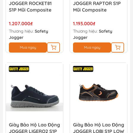
JOGGER ROCKET81
JOGGER RAPTOR S1P
S1P Mũi Composite
Mũi Composite
1.207.000₫
1.193.000₫
Thương hiệu:
Safety
Thương hiệu:
Safety
Jogger
Jogger
Mua ngay
Mua ngay
Giày Bảo Hộ Lao Động
Giày Bảo Hộ Lao Động
JOGGER LIGERO2 S1P
JOGGER LOBI S1P LOW