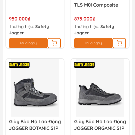
TLS Mũi Composite
950.000₫
875.000₫
Thương hiệu:
Safety
Thương hiệu:
Safety
Jogger
Jogger
Mua ngay
Mua ngay
Giày Bảo Hộ Lao Động
Giày Bảo Hộ Lao Động
JOGGER BOTANIC S1P
JOGGER ORGANIC S1P