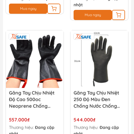
nhật
Mua ngay
Mua ngay
Găng Tay Chịu Nhiệt
Găng Tay Chịu Nhiệt
Độ Cao 500oc
250 Độ Màu Đen
Neoprene Chống
Chống Nước Chống
Cháy, Cách Nhiệt
Dầu 31cm
Chống Axit, Chống
557.000₫
544.000₫
Kiềm Và Dầu 14 Inches
Thương hiệu:
Đang cập
Thương hiệu:
Đang cập
nhật
nhật