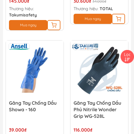
145.000₫
30.600₫
34.000₫
Thương hiệu:
Thương hiệu:
TOTAL
Takumisafety
Mua ngay
Mua ngay
Găng Tay Chống Dầu
Găng Tay Chống Dầu
Showa - 160
Phủ Nitrile Wonder
Grip WG-528L
39.000₫
116.000₫