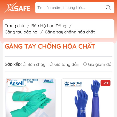
Trang chủ
/
Bảo Hộ Lao Động
/
Găng tay bảo hộ
/
Găng tay chống hóa chất
GĂNG TAY CHỐNG HÓA CHẤT
Sắp xếp:
Bán chạy
Giá tăng dần
Giá giảm dần
-36%