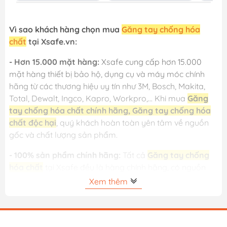
Vì sao khách hàng chọn mua
Găng tay chống hóa
chất
tại Xsafe.vn:
- Hơn 15.000 mặt hàng:
Xsafe cung cấp hơn 15.000
mặt hàng thiết bị bảo hộ, dụng cụ và máy móc chính
hãng từ các thương hiệu uy tín như 3M, Bosch, Makita,
Total, Dewalt, Ingco, Kapro, Workpro,... Khi mua
Găng
tay chống hóa chất chính hãng, Găng tay chống hóa
chất độc hại
, quý khách hoàn toàn yên tâm về nguồn
gốc và chất lượng sản phẩm.
- 100% sản phẩm chính hãng:
Tất cả
Găng tay chống
hóa chất
tại Xsafe đều là hàng chính hãng, có nguồn
gốc rõ ràng, đầy đủ bảo hành theo tiêu chuẩn của nhà
Xem thêm
sản xuất.
- Giá luôn tốt:
Nhờ hệ thống phân phối lớn và nhập
hàng trực tiếp từ hãng, Xsafe luôn mang đến mức giá