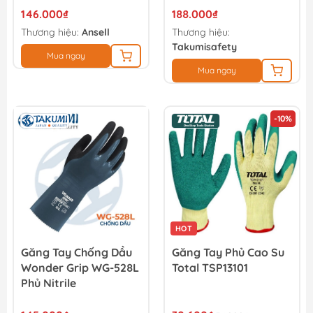
146.000₫
188.000₫
Thương hiệu:
Ansell
Thương hiệu:
Takumisafety
Mua ngay
Mua ngay
-10%
HOT
Găng Tay Chống Dầu
Găng Tay Phủ Cao Su
Wonder Grip WG-528L
Total TSP13101
Phủ Nitrile