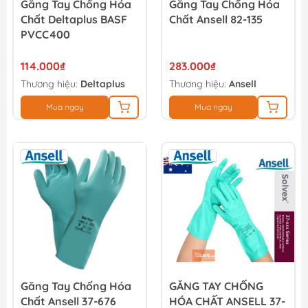
Găng Tay Chống Hóa
Găng Tay Chống Hóa
Chất Deltaplus BASF
Chất Ansell 82-135
PVCC400
114.000₫
283.000₫
Thương hiệu:
Deltaplus
Thương hiệu:
Ansell
Mua ngay
Mua ngay
Găng Tay Chống Hóa
GĂNG TAY CHỐNG
Chất Ansell 37-676
HÓA CHẤT ANSELL 37-