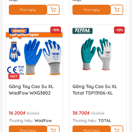
Mua ngay
Mua ngay
-10%
-10%
HOT
Găng Tay Cao Su XL
Găng Tay Cao Su XL
WadFow WXG3802
Total TSP13106-XL
16.200₫
38.700₫
18.000₫
43.000₫
Thương hiệu:
WadFow
Thương hiệu:
TOTAL
Mua ngay
Mua ngay