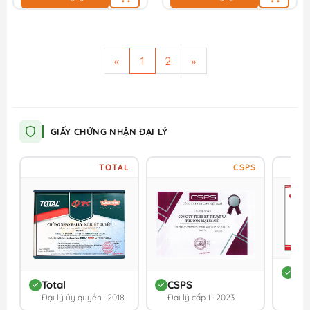
«
1
2
»
GIẤY CHỨNG NHẬN ĐẠI LÝ
TOTAL
CSPS
DC
Total
CSPS
Đối 
Đại lý ủy quyền · 2018
Đại lý cấp 1 · 2023
202