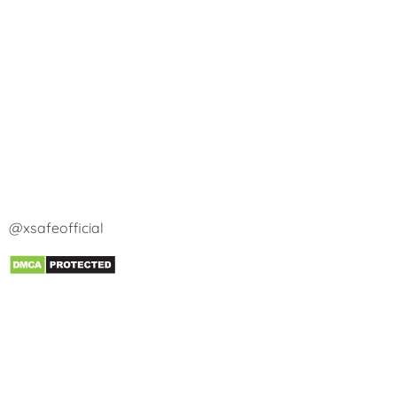
@xsafeofficial