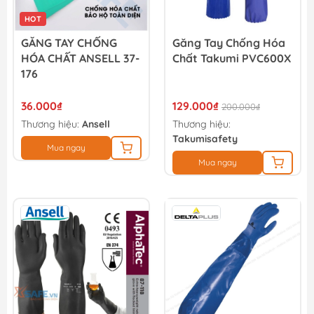
HOT
GĂNG TAY CHỐNG
Găng Tay Chống Hóa
HÓA CHẤT ANSELL 37-
Chất Takumi PVC600X
176
36.000₫
129.000₫
200.000₫
Thương hiệu:
Ansell
Thương hiệu:
Takumisafety
Mua ngay
Mua ngay