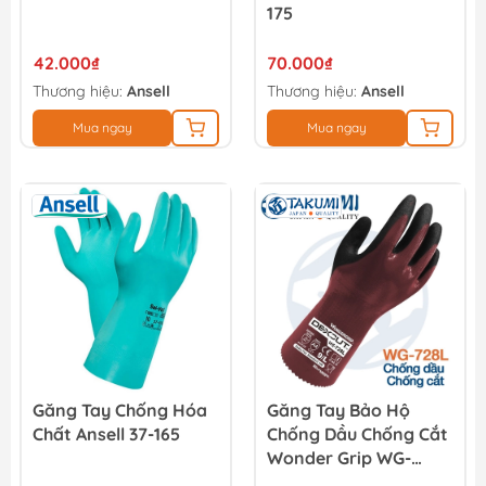
175
42.000₫
70.000₫
Thương hiệu:
Ansell
Thương hiệu:
Ansell
Mua ngay
Mua ngay
Găng Tay Chống Hóa
Găng Tay Bảo Hộ
Chất Ansell 37-165
Chống Dầu Chống Cắt
Wonder Grip WG-
728M Dexcut