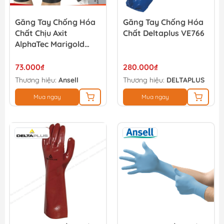
Găng Tay Chống Hóa
Găng Tay Chống Hóa
Chất Chịu Axit
Chất Deltaplus VE766
AlphaTec Marigold
G17K 87-118
73.000₫
280.000₫
Thương hiệu:
Ansell
Thương hiệu:
DELTAPLUS
Mua ngay
Mua ngay