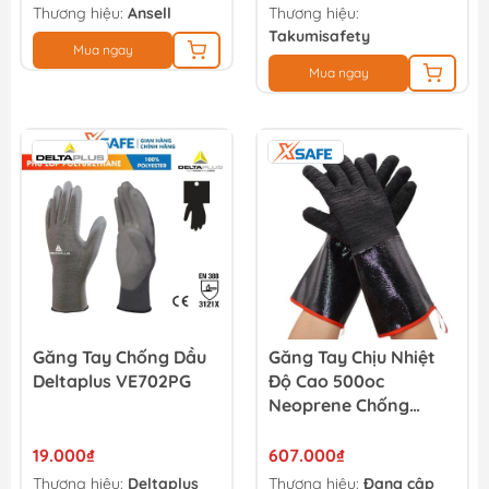
Thương hiệu:
Ansell
Thương hiệu:
Takumisafety
Mua ngay
Mua ngay
Găng Tay Chống Dầu
Găng Tay Chịu Nhiệt
Deltaplus VE702PG
Độ Cao 500oc
Neoprene Chống
Cháy, Cách Nhiệt
Chống Axit, Chống
19.000₫
607.000₫
Kiềm Và Dầu 18 Inches
Thương hiệu:
Deltaplus
Thương hiệu:
Đang cập