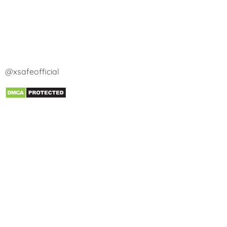
@xsafeofficial