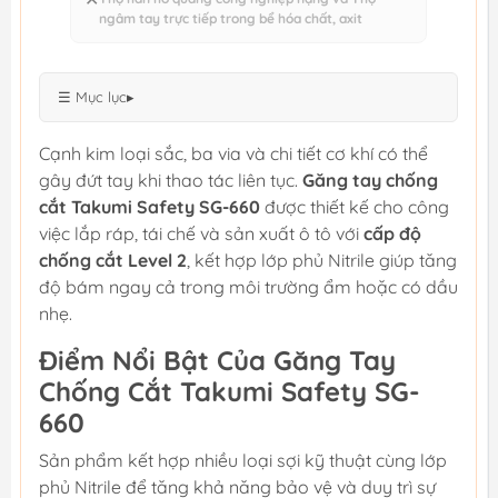
ngâm tay trực tiếp trong bể hóa chất, axit
☰ Mục lục
▸
Cạnh kim loại sắc, ba via và chi tiết cơ khí có thể
gây đứt tay khi thao tác liên tục.
Găng tay chống
cắt Takumi Safety SG-660
được thiết kế cho công
việc lắp ráp, tái chế và sản xuất ô tô với
cấp độ
chống cắt Level 2
, kết hợp lớp phủ Nitrile giúp tăng
độ bám ngay cả trong môi trường ẩm hoặc có dầu
nhẹ.
Điểm Nổi Bật Của Găng Tay
Chống Cắt Takumi Safety SG-
660
Sản phẩm kết hợp nhiều loại sợi kỹ thuật cùng lớp
phủ Nitrile để tăng khả năng bảo vệ và duy trì sự