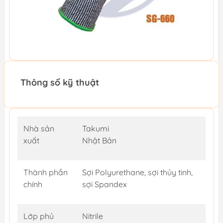
Thông số kỹ thuật
Nhà sản
Takumi
xuất
Nhật Bản
Thành phần
Sợi Polyurethane, sợi thủy tinh,
chính
sợi Spandex
Lớp phủ
Nitrile