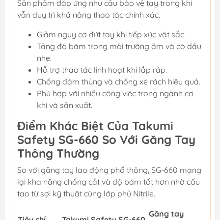
Sản phẩm đáp ứng nhu cầu bảo vệ tay trong khi
vẫn duy trì khả năng thao tác chính xác.
Giảm nguy cơ đứt tay khi tiếp xúc vật sắc.
Tăng độ bám trong môi trường ẩm và có dầu
nhẹ.
Hỗ trợ thao tác linh hoạt khi lắp ráp.
Chống đâm thủng và chống xé rách hiệu quả.
Phù hợp với nhiều công việc trong ngành cơ
khí và sản xuất.
Điểm Khác Biệt Của Takumi
Safety SG-660 So Với Găng Tay
Thông Thường
So với găng tay lao động phổ thông, SG-660 mang
lại khả năng chống cắt và độ bám tốt hơn nhờ cấu
tạo từ sợi kỹ thuật cùng lớp phủ Nitrile.
Găng tay
Tiêu chí
Takumi Safety SG-660