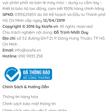
vực phân phối và bán lẻ máy móc – dụng cụ cầm tay –
thiết bị bảo hộ lao động, cam kết 100% hàng chính hãng.
GPKD:
0315625855 do Sở Kế hoạch và Đầu tư Thành phố
Hồ Chí Minh cấp ngày
12/04/2019
Copyright © 2016 by Xsafe.vn
. All rights reserved
Chịu trách nghiệm nội dung:
Đỗ Trịnh Nhất Duy
Địa chỉ:
số 52 đường ĐHT21, P. Đông Hưng Thuận, TP Hồ
Chí Minh
Email:
info@xsafe.vn
Hotline:
090 9933 258
Chính Sách & Hướng Dẫn
Thông tin hàng hóa
Chính sách bảo mật thông tin
Chính sách vận chuyển & giao nhận