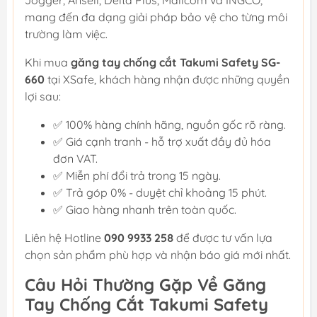
Jogger, Ansell, Delta Plus, Mallcom và INGCO,
mang đến đa dạng giải pháp bảo vệ cho từng môi
trường làm việc.
Khi mua
găng tay chống cắt Takumi Safety SG-
660
tại XSafe, khách hàng nhận được những quyền
lợi sau:
✅ 100% hàng chính hãng, nguồn gốc rõ ràng.
✅ Giá cạnh tranh - hỗ trợ xuất đầy đủ hóa
đơn VAT.
✅ Miễn phí đổi trả trong 15 ngày.
✅ Trả góp 0% - duyệt chỉ khoảng 15 phút.
✅ Giao hàng nhanh trên toàn quốc.
Liên hệ Hotline
090 9933 258
để được tư vấn lựa
chọn sản phẩm phù hợp và nhận báo giá mới nhất.
Câu Hỏi Thường Gặp Về Găng
Tay Chống Cắt Takumi Safety