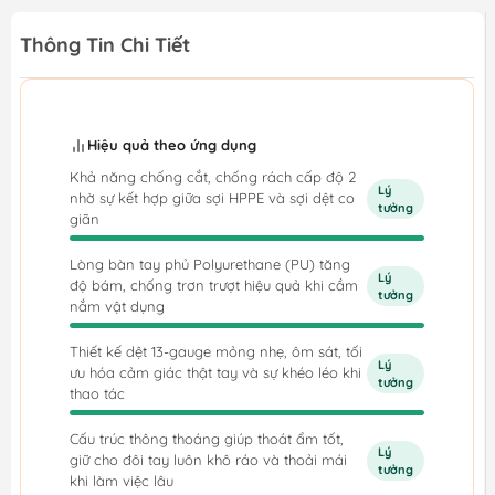
Thông Tin Chi Tiết
Hiệu quả theo ứng dụng
Khả năng chống cắt, chống rách cấp độ 2
Lý
nhờ sự kết hợp giữa sợi HPPE và sợi dệt co
tưởng
giãn
Lòng bàn tay phủ Polyurethane (PU) tăng
Lý
độ bám, chống trơn trượt hiệu quả khi cầm
tưởng
nắm vật dụng
Thiết kế dệt 13-gauge mỏng nhẹ, ôm sát, tối
Lý
ưu hóa cảm giác thật tay và sự khéo léo khi
tưởng
thao tác
Cấu trúc thông thoáng giúp thoát ẩm tốt,
Lý
giữ cho đôi tay luôn khô ráo và thoải mái
tưởng
khi làm việc lâu