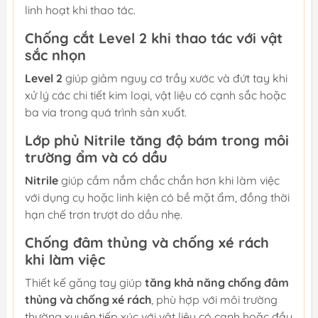
linh hoạt khi thao tác.
Chống cắt Level 2 khi thao tác với vật
sắc nhọn
Level 2
giúp giảm nguy cơ trầy xước và đứt tay khi
xử lý các chi tiết kim loại, vật liệu có cạnh sắc hoặc
ba via trong quá trình sản xuất.
Lớp phủ Nitrile tăng độ bám trong môi
trường ẩm và có dầu
Nitrile
giúp cầm nắm chắc chắn hơn khi làm việc
với dụng cụ hoặc linh kiện có bề mặt ẩm, đồng thời
hạn chế trơn trượt do dầu nhẹ.
Chống đâm thủng và chống xé rách
khi làm việc
Thiết kế găng tay giúp
tăng khả năng chống đâm
thủng và chống xé rách
, phù hợp với môi trường
thường xuyên tiếp xúc với vật liệu có cạnh hoặc đầu