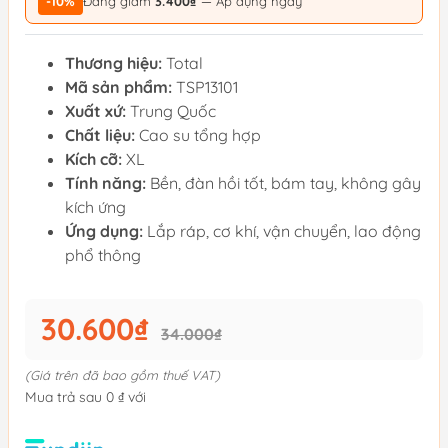
-10%
Đang giảm
3.400₫
— Áp dụng ngay
Thương hiệu:
Total
Mã sản phẩm:
TSP13101
Xuất xứ:
Trung Quốc
Chất liệu:
Cao su tổng hợp
Kích cỡ:
XL
Tính năng:
Bền, đàn hồi tốt, bám tay, không gây
kích ứng
Ứng dụng:
Lắp ráp, cơ khí, vận chuyển, lao động
phổ thông
30.600₫
34.000₫
(Giá trên đã bao gồm thuế VAT)
Mua trả sau 0 ₫ với