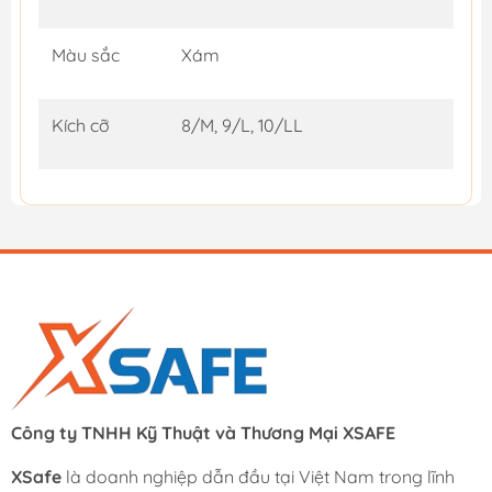
Màu sắc
Xám
Kích cỡ
8/M, 9/L, 10/LL
Công ty TNHH Kỹ Thuật và Thương Mại XSAFE
XSafe
là doanh nghiệp dẫn đầu tại Việt Nam trong lĩnh