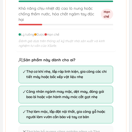
Khả năng chịu nhiệt độ cao lò nung hoặc
Hạn
chống thấm nước, hóa chất ngâm tay độc
chế
hại
Lý tưởng
Được
Hạn chế
Đánh giá dựa trên thông số kỹ thuật nhà sản xuất và kinh
nghiệm tư vấn của XSafe.
Sản phẩm này dành cho ai?
✓
Thợ cơ khí nhẹ, lắp ráp linh kiện, gia công các chi
tiết máy hoặc bốc xếp vật liệu nhẹ
✓
Công nhân ngành may mặc, dệt may, đóng gói
bao bì hoặc vận hành máy móc cắt gọt nhẹ
✓
Thợ làm mộc, lắp đặt nội thất, gia công gỗ hoặc
người làm vườn cần bảo vệ tay cơ bản
✕
Thợ hàn hồ quang công nghiệp nặng và Thợ