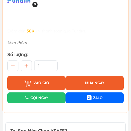
Giảm đến
50K
khi thanh toán qua Fundiin.
Xem thêm
Số lượng:
VÀO GIỎ
MUA NGAY
GỌI NGAY
ZALO
Z
Tại Sao Nên Chọn XSAFE?