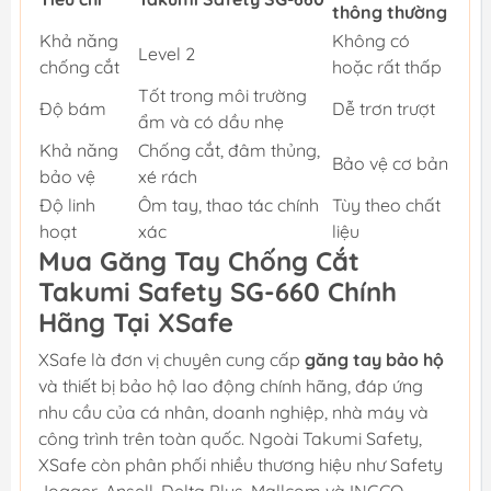
thông thường
Khả năng
Không có
Level 2
chống cắt
hoặc rất thấp
Tốt trong môi trường
Độ bám
Dễ trơn trượt
ẩm và có dầu nhẹ
Khả năng
Chống cắt, đâm thủng,
Bảo vệ cơ bản
bảo vệ
xé rách
Độ linh
Ôm tay, thao tác chính
Tùy theo chất
hoạt
xác
liệu
Mua Găng Tay Chống Cắt
Takumi Safety SG-660 Chính
Hãng Tại XSafe
XSafe là đơn vị chuyên cung cấp
găng tay bảo hộ
và thiết bị bảo hộ lao động chính hãng, đáp ứng
nhu cầu của cá nhân, doanh nghiệp, nhà máy và
công trình trên toàn quốc. Ngoài Takumi Safety,
XSafe còn phân phối nhiều thương hiệu như Safety