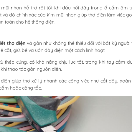
m mũi nhọn hỗ trợ rất tốt khi đấu nối dây trong ổ cắm âm t
t và độ chính xác của kìm mũi nhọn giúp thợ điện làm việc g
 toàn cho hệ thống điện.
iết thợ điện
và gần như không thể thiếu đối với bất kỳ người 
ể cắt, giữ, bẻ và uốn dây điện một cách linh hoạt.
ừ thép cứng, có khả năng chịu lực tốt, trong khi tay cầm 
khi thao tác gần nguồn điện.
 điện giúp thợ xử lý nhanh các công việc như cắt dây, xoắn 
 cắm hoặc công tắc.