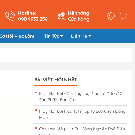
Hotline:
Hệ thống
090 9933 258
Cửa hàng
Cơ Hội Việc Làm
Tin Tức
Liên Hệ
BÀI VIẾT MỚI NHẤT
Máy Hút Bụi Cầm Tay Loại Nào Tốt? Top 12
Sản Phẩm Bán Chạy
Máy Hút Bụi Nào Tốt? Top 10 Lựa Chọn Đáng
Mua
Các Loại Máy Hút Bụi Công Nghiệp Phổ Biến