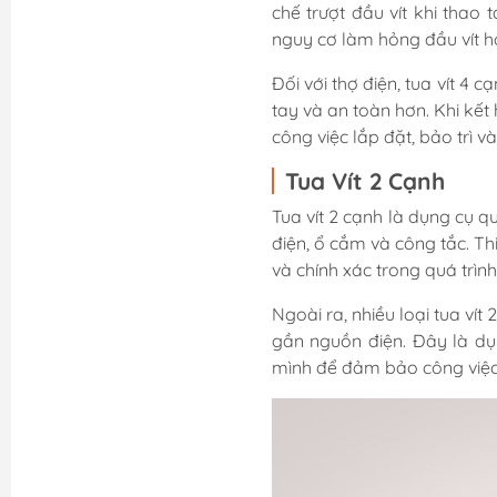
chế trượt đầu vít khi thao 
nguy cơ làm hỏng đầu vít hoặ
Đối với thợ điện, tua vít 4
tay và an toàn hơn. Khi kết
công việc lắp đặt, bảo trì v
Tua Vít 2 Cạnh
Tua vít 2 cạnh là dụng cụ q
điện, ổ cắm và công tắc. Th
và chính xác trong quá trìn
Ngoài ra, nhiều loại tua ví
gần nguồn điện. Đây là dụ
mình để đảm bảo công việc d