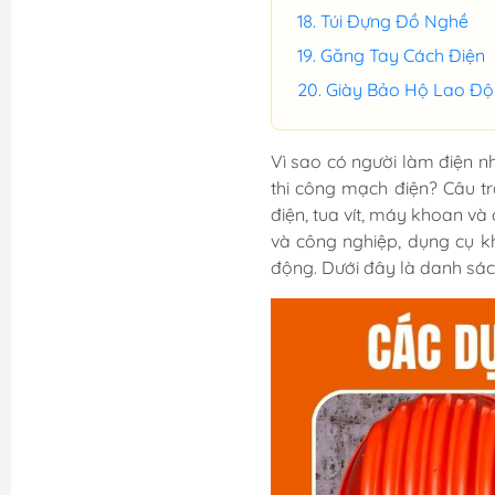
Túi Đựng Đồ Nghề
Găng Tay Cách Điện
Giày Bảo Hộ Lao Đ
Vì sao có người làm điện nh
thi công mạch điện? Câu t
điện, tua vít, máy khoan và
và công nghiệp, dụng cụ k
động. Dưới đây là danh sác