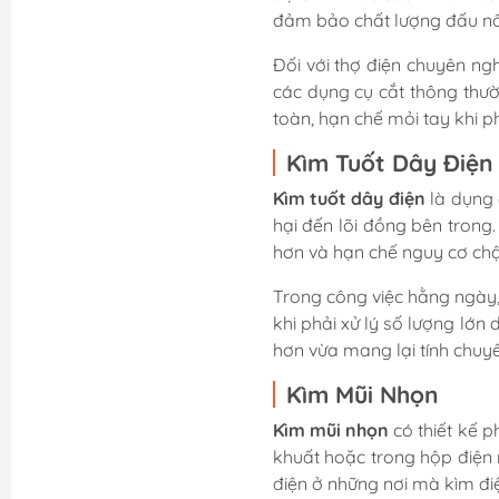
đảm bảo chất lượng đấu nối
Đối với thợ điện chuyên ngh
các dụng cụ cắt thông thườ
toàn, hạn chế mỏi tay khi phả
Kìm Tuốt Dây Điện
Kìm tuốt dây điện
là dụng 
hại đến lõi đồng bên trong.
hơn và hạn chế nguy cơ chậ
Trong công việc hằng ngày, 
khi phải xử lý số lượng lớn
hơn vừa mang lại tính chuyê
Kìm Mũi Nhọn
Kìm mũi nhọn
có thiết kế p
khuất hoặc trong hộp điện 
điện ở những nơi mà kìm đi