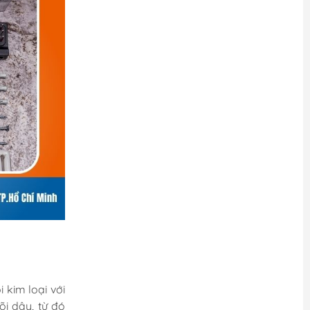
 kim loại với
õi dây, từ đó