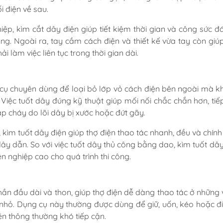
 điện về sau.
iệp, kìm cắt dây điện giúp tiết kiệm thời gian và công sức đ
ng. Ngoài ra, tay cầm cách điện và thiết kế vừa tay còn giú
i làm việc liên tục trong thời gian dài.
cụ chuyên dùng để loại bỏ lớp vỏ cách điện bên ngoài mà k
 Việc tuốt dây đúng kỹ thuật giúp mối nối chắc chắn hơn, tiếp
p cháy do lõi dây bị xước hoặc đứt gãy.
kìm tuốt dây điện giúp thợ điện thao tác nhanh, đều và chính 
 dây dẫn. So với việc tuốt dây thủ công bằng dao, kìm tuốt dâ
n nghiệp cao cho quá trình thi công.
hần đầu dài và thon, giúp thợ điện dễ dàng thao tác ở những vị
nhỏ. Dụng cụ này thường được dùng để giữ, uốn, kéo hoặc đ
ện thông thường khó tiếp cận.