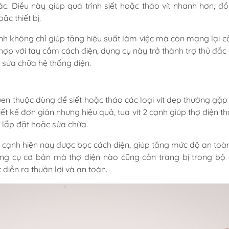
tác. Điều này giúp quá trình siết hoặc tháo vít nhanh hơn, đ
c thiết bị.
 cạnh không chỉ giúp tăng hiệu suất làm việc mà còn mang lại 
 hợp với tay cầm cách điện, dụng cụ này trở thành trợ thủ đắc 
à sửa chữa hệ thống điện.
uen thuộc dùng để siết hoặc tháo các loại vít dẹp thường gặp t
iết kế đơn giản nhưng hiệu quả, tua vít 2 cạnh giúp thợ điện t
h lắp đặt hoặc sửa chữa.
t 2 cạnh hiện nay được bọc cách điện, giúp tăng mức độ an toàn
ng cụ cơ bản mà thợ điện nào cũng cần trang bị trong bộ
iễn ra thuận lợi và an toàn.