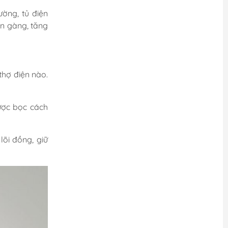
ường, tủ điện
ọn gàng, tăng
thợ điện nào.
được bọc cách
lõi đồng, giữ