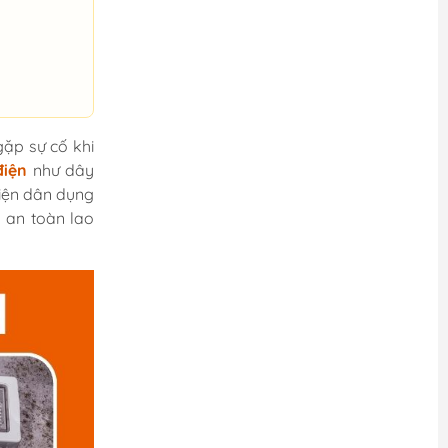
gặp sự cố khi
điện
như dây
điện dân dụng
 an toàn lao