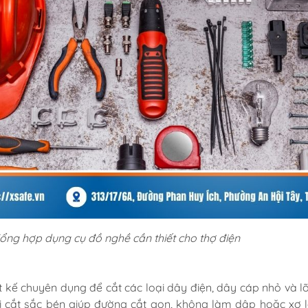
ổng hợp dụng cụ đồ nghề cần thiết cho thợ điện
t kế chuyên dụng để cắt các loại dây điện, dây cáp nhỏ và lõi
i cắt sắc bén giúp đường cắt gọn, không làm dập hoặc xơ l