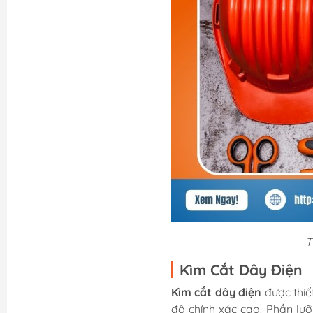
T
Kìm Cắt Dây Điện
Kìm cắt dây điện
được thiế
độ chính xác cao. Phần lưỡ