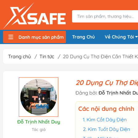
Trang Chủ
Về Chúng Tôi
Danh mục sản phẩm
Máy nén khí, bơm hơi
Máy hàn điện
Thiết bị nâng hạ, vận chuyển
Thiết bị đo
Thiết bị dùng điện
Thiết bị dùng pin
Thiết bị đựng lưu trữ
Thiết bị bảo hộ lao động
Trang chủ
/
Tin tức
/
20 Dụng Cụ Thợ Điện Cần Thiết 
20 Dụng Cụ Thợ Đi
Đăng bởi:
Đỗ Trịnh Nhất D
Các nội dung chính
Kìm Cắt Dây Điện
Đỗ Trịnh Nhất Duy
Kìm Tuốt Dây Điện
Tác giả