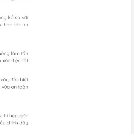
áng kể so với
p thao tác an
hông làm tổn
 xúc điện tốt
xác, đặc biệt
y vừa an toàn
 trí hẹp, góc
iều chỉnh dây