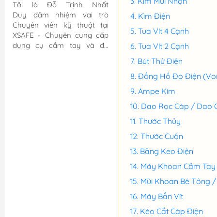
Kìm Mũi Nhọn
Tôi là Đỗ Trịnh Nhất
Duy đảm nhiệm vai trò
Kìm Điện
Chuyên viên kỹ thuật tại
Tua Vít 4 Cạnh
XSAFE - Chuyên cung cấp
dụng cụ cầm tay và đồ
Tua Vít 2 Cạnh
BHLĐ chính hãng. Tôi có
Bút Thử Điện
hơn 7 năm kinh nghiệm làm
việc và gắn bó cùng XSAFE.
Đồng Hồ Đo Điện (Vo
Tôi trực tiếp tham gia quản
Ampe Kìm
lý nội dung, tư vấn sản
Dao Rọc Cáp / Dao 
phẩm và đồng hành cùng
khách hàng trong quá trình
Thước Thủy
lựa chọn giải pháp phù hợp
Thước Cuộn
cho công việc và sản xuất.
Thông qua các bài viết và
Băng Keo Điện
nội dung chia...
Máy Khoan Cầm Tay
Mũi Khoan Bê Tông /
Máy Bắn Vít
Kéo Cắt Cáp Điện