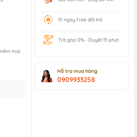
15 ngày Free đổi trả
Trả góp 0% - Duyệt 15 phút
, mềm mại
Hỗ trợ mua hàng
0909933258