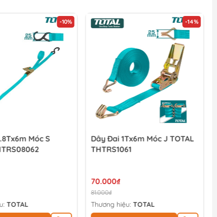
-10%
-14%
0.8Tx6m Móc S
Dây Đai 1Tx6m Móc J TOTAL
HTRS08062
THTRS1061
70.000₫
81.000₫
u:
TOTAL
Thương hiệu:
TOTAL