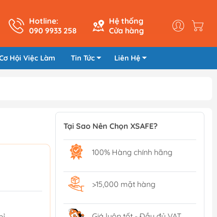
Hotline:
Hệ thống
090 9933 258
Cửa hàng
Cơ Hội Việc Làm
Tin Tức
Liên Hệ
Tại Sao Nên Chọn XSAFE?
100% Hàng chính hãng
>15,000 mặt hàng
Giá luôn tốt - Đầy đủ VAT
bỉ