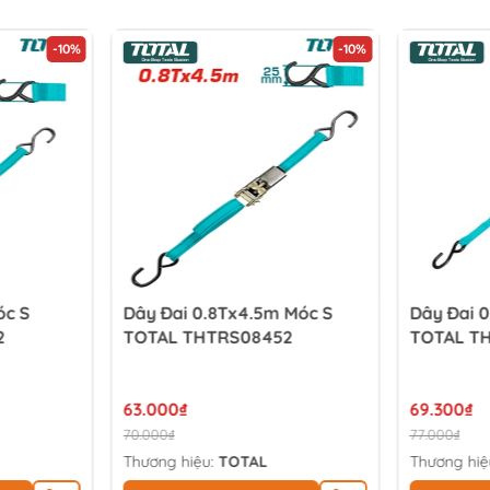
-10%
-10%
óc S
Dây Đai 0.8Tx4.5m Móc S
Dây Đai 
2
TOTAL THTRS08452
TOTAL T
63.000₫
69.300₫
70.000₫
77.000₫
Thương hiệu:
TOTAL
Thương hiệ