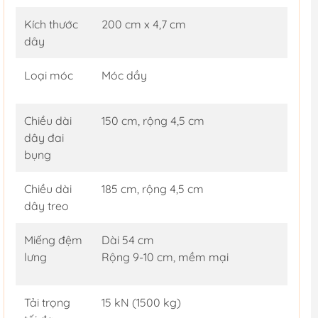
Kích thước
200 cm x 4,7 cm
dây
Loại móc
Móc dầy
Chiều dài
150 cm, rộng 4,5 cm
dây đai
bụng
Chiều dài
185 cm, rộng 4,5 cm
dây treo
Miếng đệm
Dài 54 cm
lưng
Rộng 9-10 cm, mềm mại
Tải trọng
15 kN (1500 kg)