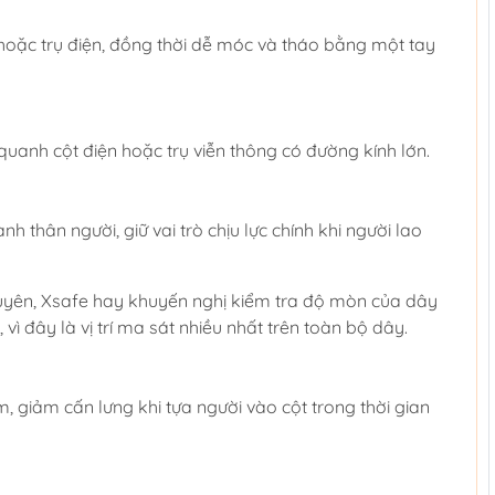
hoặc trụ điện, đồng thời dễ móc và tháo bằng một tay
 quanh cột điện hoặc trụ viễn thông có đường kính lớn.
anh thân người, giữ vai trò chịu lực chính khi người lao
xuyên, Xsafe hay khuyến nghị kiểm tra độ mòn của dây
 vì đây là vị trí ma sát nhiều nhất trên toàn bộ dây.
m, giảm cấn lưng khi tựa người vào cột trong thời gian