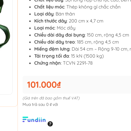
Chất liệu móc
: Thép không gỉ chắc chắn
Loại dây
: Bán thân
Kích thước dây
: 200 cm x 4,7 cm
Loại móc
: Móc dầy
Chiều dài dây đai bụng
: 150 cm, rộng 4,5 cm
Chiều dài dây treo
: 185 cm, rộng 4,5 cm
Miếng đệm lưng
: Dài 54 cm – Rộng 9-10 cm
Tải trọng tối đa
: 15 kN (1500 kg)
Chứng nhận
: TCVN 2291-78
101.000₫
(Giá trên đã bao gồm thuế VAT)
Mua trả sau 0 ₫ với