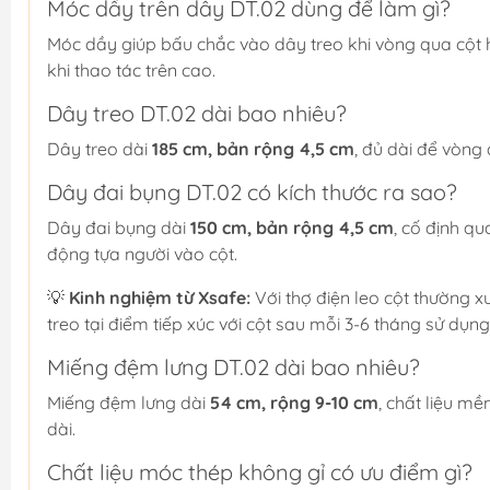
Móc dầy trên dây DT.02 dùng để làm gì?
Móc dầy giúp bấu chắc vào dây treo khi vòng qua cột 
khi thao tác trên cao.
Dây treo DT.02 dài bao nhiêu?
Dây treo dài
185 cm, bản rộng 4,5 cm
, đủ dài để vòng
Dây đai bụng DT.02 có kích thước ra sao?
Dây đai bụng dài
150 cm, bản rộng 4,5 cm
, cố định qu
động tựa người vào cột.
💡
Kinh nghiệm từ Xsafe:
Với thợ điện leo cột thường 
treo tại điểm tiếp xúc với cột sau mỗi 3-6 tháng sử dụng,
Miếng đệm lưng DT.02 dài bao nhiêu?
Miếng đệm lưng dài
54 cm, rộng 9-10 cm
, chất liệu mề
dài.
Chất liệu móc thép không gỉ có ưu điểm gì?