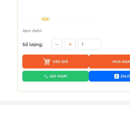
Giảm đến
50K
khi thanh toán qua Fundiin.
Xem thêm
Số lượng:
VÀO GIỎ
MUA NGA
GỌI NGAY
ZALO
Z