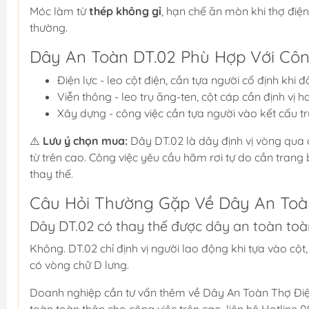
Móc làm từ
thép không gỉ
, hạn chế ăn mòn khi thợ điện
thường.
Dây An Toàn DT.02 Phù Hợp Với Côn
Điện lực - leo cột điện, cần tựa người cố định khi đấ
Viễn thông - leo trụ ăng-ten, cột cáp cần định vị h
Xây dựng - công việc cần tựa người vào kết cấu trụ
⚠️
Lưu ý chọn mua:
Dây DT.02 là dây định vị vòng qua 
từ trên cao. Công việc yêu cầu hãm rơi tự do cần trang
thay thế.
Câu Hỏi Thường Gặp Về Dây An Toà
Dây DT.02 có thay thế được dây an toàn to
Không. DT.02 chỉ định vị người lao động khi tựa vào cộ
có vòng chữ D lưng.
Doanh nghiệp cần tư vấn thêm về Dây An Toàn Thợ Đi