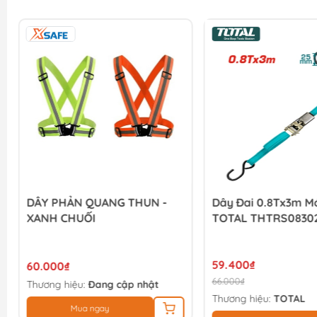
DÂY PHẢN QUANG THUN -
Dây Đai 0.8Tx3m M
XANH CHUỐI
TOTAL THTRS0830
59.400₫
60.000₫
66.000₫
Thương hiệu:
Đang cập nhật
Thương hiệu:
TOTAL
Mua ngay