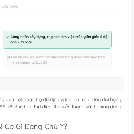
n của XSafe.
✓
Công nhân xây dựng, thợ sơn làm việc trên giàn giáo ở độ
cao vừa phải
✕
Thợ đu dây lau kính tòa nhà cao tầng hoặc làm việc treo
mình không có bục đỡ
 qua cột hoặc trụ để định vị khi leo trèo. Dây đai bụng
291-78. Phù hợp thợ điện, thợ viễn thông và thợ xây dựng
2 Có Gì Đáng Chú Ý?