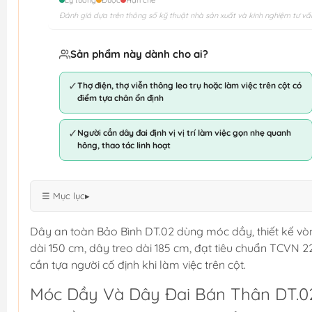
Lý tưởng
Được
Hạn chế
Đánh giá dựa trên thông số kỹ thuật nhà sản xuất và kinh nghiệm tư vấ
Sản phẩm này dành cho ai?
✓
Thợ điện, thợ viễn thông leo trụ hoặc làm việc trên cột có
điểm tựa chân ổn định
✓
Người cần dây đai định vị vị trí làm việc gọn nhẹ quanh
hông, thao tác linh hoạt
☰ Mục lục
▸
Dây an toàn Bảo Bình DT.02 dùng móc dầy, thiết kế vòng
dài 150 cm, dây treo dài 185 cm, đạt tiêu chuẩn TCVN 2
cần tựa người cố định khi làm việc trên cột.
Móc Dầy Và Dây Đai Bán Thân DT.0