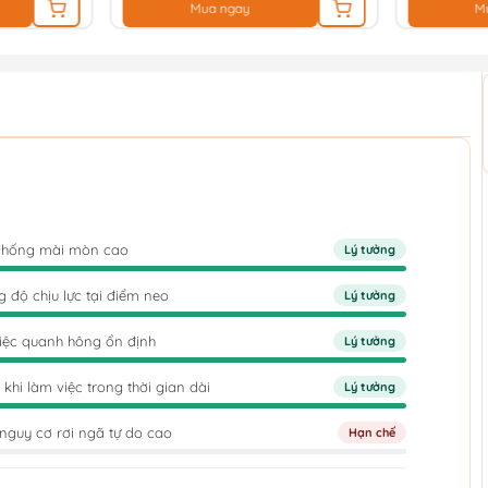
Mua ngay
M
và chống mài mòn cao
Lý tưởng
độ chịu lực tại điểm neo
Lý tưởng
việc quanh hông ổn định
Lý tưởng
hi làm việc trong thời gian dài
Lý tưởng
nguy cơ rơi ngã tự do cao
Hạn chế