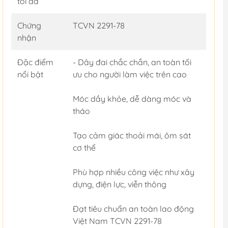
tối đa
Chứng
TCVN 2291-78
nhận
Đặc điểm
- Dây đai chắc chắn, an toàn tối
nổi bật
ưu cho người làm việc trên cao
Móc dầy khỏe, dễ dàng móc và
tháo
Tạo cảm giác thoải mái, ôm sát
cơ thể
Phù hợp nhiều công việc như xây
dựng, điện lực, viễn thông
Đạt tiêu chuẩn an toàn lao động
Việt Nam TCVN 2291-78