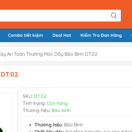
Combo tiết kiệm
Deal Hot
Kiểm Tra Đơn Hàng
ây An Toàn Thường Móc Dầy Bảo Bình DT.02
 DT.02
SKU:
DT.02
Tình trạng:
Còn hàng
Thương hiệu:
Bao binh
Thương hiệu
: Bảo Bình
Chất liệu dây
: Sợi tổng hợp chịu lực cao, bền 