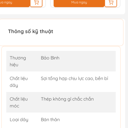
ua ngay
Mua ngay
Thông số kỹ thuật
Thương
Bảo Bình
hiệu
Chất liệu
Sợi tổng hợp chịu lực cao, bền bỉ
dây
Chất liệu
Thép không gỉ chắc chắn
móc
Loại dây
Bán thân