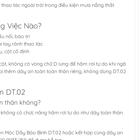
 thao tác ngoài trời trong điều kiện mưa nắng thất
g Việc Nào?
u nối, bảo trì
ai tay rảnh thao tác
, cột cố định
cột, không có vòng chữ D lưng để hãm rơi tự do khi ngã
 bị thêm dây an toàn toàn thân riêng, không dùng DT.02
n DT.02
àn thân không?
t, không có chức năng hãm rơi tự do như dây toàn thân
ện Móc Dầy Bảo Bình DT.02 hoặc kết hợp cùng dây an