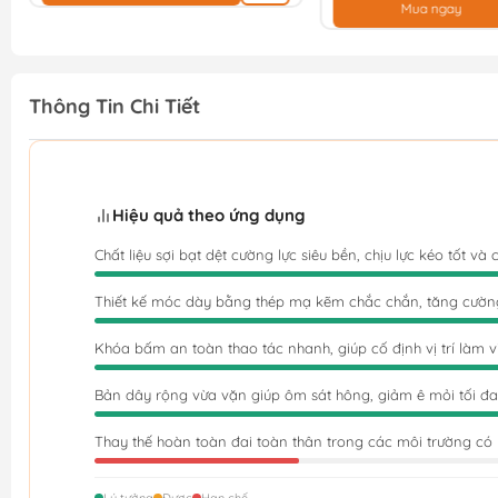
Mua ngay
Thông Tin Chi Tiết
Hiệu quả theo ứng dụng
Chất liệu sợi bạt dệt cường lực siêu bền, chịu lực kéo tốt 
Thiết kế móc dày bằng thép mạ kẽm chắc chắn, tăng cường 
Khóa bấm an toàn thao tác nhanh, giúp cố định vị trí làm 
Bản dây rộng vừa vặn giúp ôm sát hông, giảm ê mỏi tối đa k
Thay thế hoàn toàn đai toàn thân trong các môi trường có 