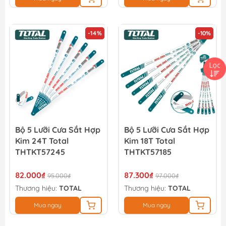
-14%
-10%
Bộ 5 Lưỡi Cưa Sắt Hợp
Bộ 5 Lưỡi Cưa Sắt Hợp
Kim 24T Total
Kim 18T Total
THTKT57245
THTKT57185
82.000₫
87.300₫
95.000₫
97.000₫
Thương hiệu:
TOTAL
Thương hiệu:
TOTAL
Mua ngay
Mua ngay