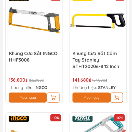
Khung Cưa Sắt INGCO
Khung Cưa Sắt Cầm
HHF3008
Tay Stanley
STHT20206-8 12 Inch
136.800₫
141.680₫
152.000₫
154.000₫
Thương hiệu:
INGCO
Thương hiệu:
STANLEY
Mua ngay
Mua ngay
-10%
-10%