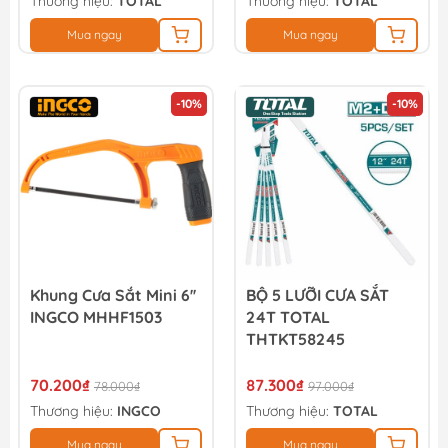
Thương hiệu:
TOTAL
Thương hiệu:
TOTAL
Mua ngay
Mua ngay
-10%
-10%
Khung Cưa Sắt Mini 6''
BỘ 5 LƯỠI CƯA SẮT
INGCO MHHF1503
24T TOTAL
THTKT58245
70.200₫
87.300₫
78.000₫
97.000₫
Thương hiệu:
INGCO
Thương hiệu:
TOTAL
Mua ngay
Mua ngay