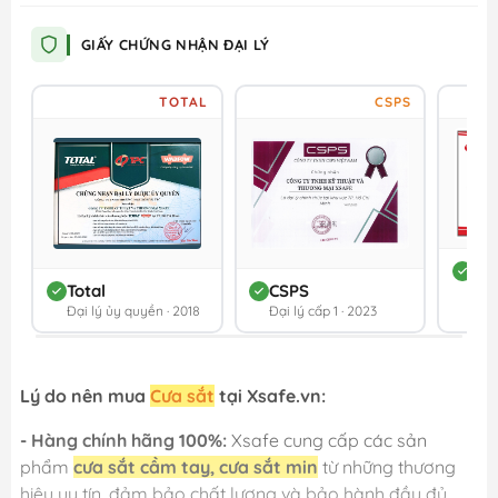
GIẤY CHỨNG NHẬN ĐẠI LÝ
TOTAL
CSPS
DC
Total
CSPS
Đối 
Đại lý ủy quyền · 2018
Đại lý cấp 1 · 2023
202
Lý do nên mua
Cưa sắt
tại Xsafe.vn:
- Hàng chính hãng 100%:
Xsafe cung cấp các sản
phẩm
cưa sắt cầm tay, cưa sắt min
từ những thương
hiệu uy tín, đảm bảo chất lượng và bảo hành đầy đủ.