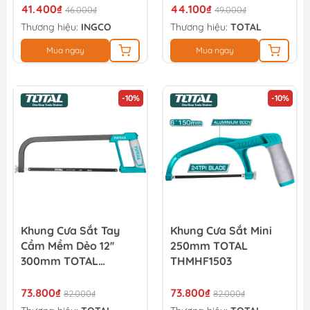
41.400₫
44.100₫
46.000₫
49.000₫
Thương hiệu:
INGCO
Thương hiệu:
TOTAL
Mua ngay
Mua ngay
-10%
-10%
Khung Cưa Sắt Tay
Khung Cưa Sắt Mini
Cầm Mềm Dẻo 12''
250mm TOTAL
300mm TOTAL
THMHF1503
THT54166
73.800₫
73.800₫
82.000₫
82.000₫