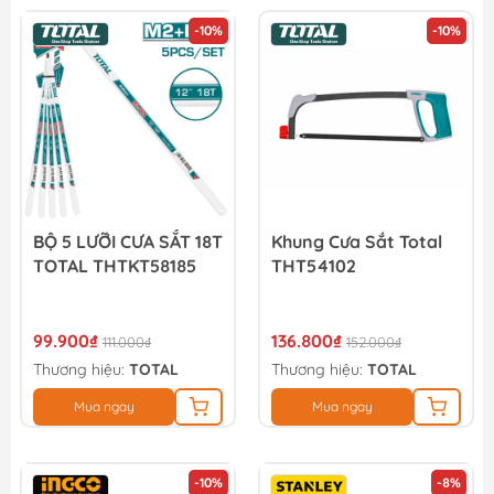
-10%
-10%
BỘ 5 LƯỠI CƯA SẮT 18T
Khung Cưa Sắt Total
TOTAL THTKT58185
THT54102
99.900₫
136.800₫
111.000₫
152.000₫
Thương hiệu:
TOTAL
Thương hiệu:
TOTAL
Mua ngay
Mua ngay
-10%
-8%