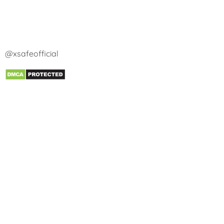
@xsafeofficial