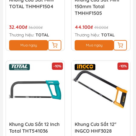
TOTAL THMHF1504
150mm Total
TMHHF1505
32.400₫
44.100₫
36.000₫
49.000₫
Thương hiệu:
TOTAL
Thương hiệu:
TOTAL
Mua ngay
Mua ngay
-10%
-10%
Khung Cưa Sắt 12 Inch
Khung Cưa Sắt 12''
Total THT541036
INGCO HHF3028