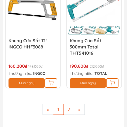
Khung Cưa Sắt 12''
Khung Cưa Sắt
INGCO HHF3088
300mm Total
THT541016
160.200₫
190.800₫
178.000₫
212.000₫
Thương hiệu:
INGCO
Thương hiệu:
TOTAL
Mua ngay
Mua ngay
«
1
2
»