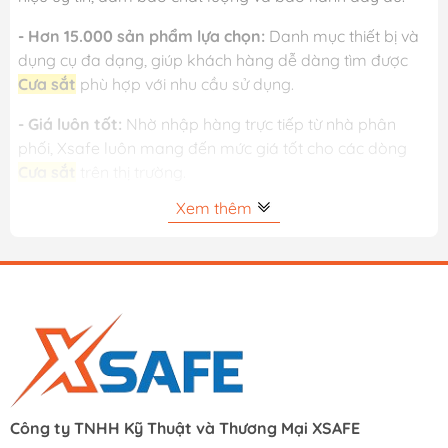
- Hơn 15.000 sản phẩm lựa chọn:
Danh mục thiết bị và
dụng cụ đa dạng, giúp khách hàng dễ dàng tìm được
Cưa sắt
phù hợp với nhu cầu sử dụng.
- Giá luôn tốt:
Nhờ nhập hàng trực tiếp từ nhà phân
phối, Xsafe luôn mang đến mức giá tốt cho các dòng
Cưa sắt
trên thị trường.
Xem thêm
- Đổi trả 15 ngày – xuất VAT đầy đủ:
Khách hàng yên
tâm mua sắm với chính sách đổi trả linh hoạt và hỗ trợ
hóa đơn VAT cho cá nhân và doanh nghiệp.
- Giao hàng nhanh:
Hỗ trợ giao hàng nhanh 2 giờ tại
TP.HCM và giao hàng toàn quốc.
Xem thêm:
Dụng Cụ Cắt
Công ty TNHH Kỹ Thuật và Thương Mại XSAFE
Dao Cắt Ống Đồng