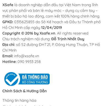
Lưỡi Dao Rọc Giấy
XSafe
là doanh nghiệp dẫn đầu tại Việt Nam trong lĩnh
Kéo Cắt Tôn
vực phân phối và bán lẻ máy móc – dụng cụ cầm tay –
Cưa Cắt Cành
thiết bị bảo hộ lao động, cam kết 100% hàng chính hãng.
Kéo Cắt Cành
GPKD:
0315625855 do Sở Kế hoạch và Đầu tư Thành phố
Hồ Chí Minh cấp ngày
12/04/2019
Copyright © 2016 by Xsafe.vn
. All rights reserved
Chịu trách nghiệm nội dung:
Đỗ Trịnh Nhất Duy
Địa chỉ:
số 52 đường ĐHT21, P. Đông Hưng Thuận, TP Hồ
Chí Minh
Email:
info@xsafe.vn
Hotline:
090 9933 258
Chính Sách & Hướng Dẫn
Thông tin hàng hóa