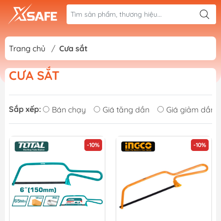
Trang chủ
/
Cưa sắt
CƯA SẮT
Sắp xếp:
Bán chạy
Giá tăng dần
Giá giảm dần
-10%
-10%