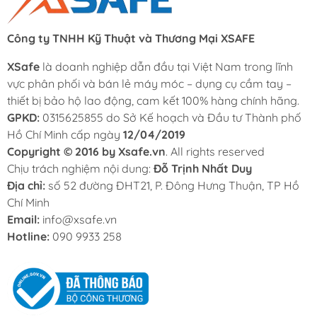
Công ty TNHH Kỹ Thuật và Thương Mại XSAFE
XSafe
là doanh nghiệp dẫn đầu tại Việt Nam trong lĩnh
vực phân phối và bán lẻ máy móc – dụng cụ cầm tay –
thiết bị bảo hộ lao động, cam kết 100% hàng chính hãng.
GPKD:
0315625855 do Sở Kế hoạch và Đầu tư Thành phố
Hồ Chí Minh cấp ngày
12/04/2019
Copyright © 2016 by Xsafe.vn
. All rights reserved
Chịu trách nghiệm nội dung:
Đỗ Trịnh Nhất Duy
Địa chỉ:
số 52 đường ĐHT21, P. Đông Hưng Thuận, TP Hồ
Chí Minh
Email:
info@xsafe.vn
Hotline:
090 9933 258