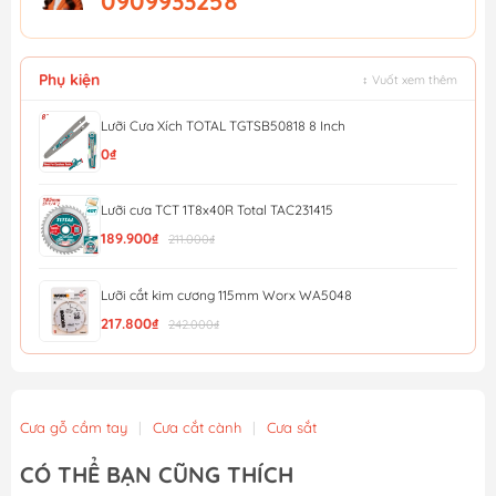
0909933258
Phụ kiện
↕ Vuốt xem thêm
Lưỡi Cưa Xích TOTAL TGTSB50818 8 Inch
0₫
Lưỡi cưa TCT 1T8x40R Total TAC231415
189.900₫
211.000₫
Lưỡi cắt kim cương 115mm Worx WA5048
217.800₫
242.000₫
Dao tiện ích có lưỡi cắt, lưỡi dao thu vào được và c...
210.045₫
221.100₫
Cưa gỗ cầm tay
|
Cưa cắt cành
|
Cưa sắt
Dao tiện ích có lưỡi cắt, lưỡi dao cố định Workpro ...
CÓ THỂ BẠN CŨNG THÍCH
199.595₫
210.100₫