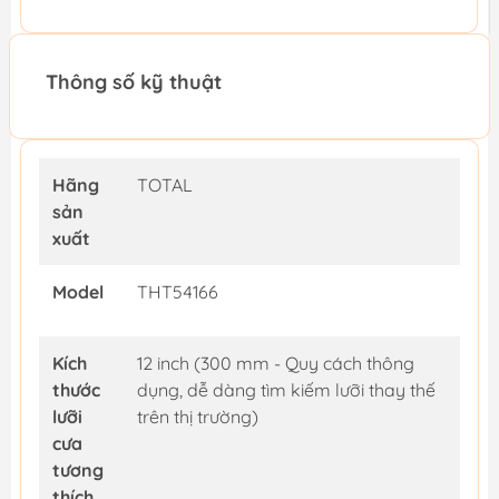
Thông số kỹ thuật
Hãng
TOTAL
sản
xuất
Model
THT54166
Kích
12 inch (300 mm - Quy cách thông
thước
dụng, dễ dàng tìm kiếm lưỡi thay thế
lưỡi
trên thị trường)
cưa
tương
thích