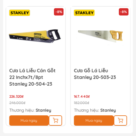
-8%
-8%
Lưỡi cắt kim loại Minbao 355mm 355x2.2x1.8 x25.4x66T
1.530.000₫
Cưa Lá Liễu Cán Gỗt
Cưa Gỗ Lá Liễu
22 Inchx7t/8pt
Stanley 20-503-23
Stanley 20-504-23
226.320₫
167.440₫
246.000₫
182.000₫
Thương hiệu:
Stanley
Thương hiệu:
Stanley
Mua ngay
Mua ngay