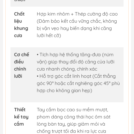
Chất
Hợp kim nhôm + Thép cường độ cao
liệu
(Đảm bảo kết cấu vững chắc, không
khung
bị vặn vẹo hay biến dạng khi căng
cưa
lưỡi hết cỡ)
Cơ chế
• Tích hợp hệ thống tăng-đưa (núm
điều
vặn) giúp thay đổi độ căng của lưỡi
chỉnh
cưa nhanh chóng, chính xác
lưỡi
• Hỗ trợ góc cắt linh hoạt (Cắt thẳng
góc 90° hoặc cắt nghiêng góc 45° phù
hợp cho không gian hẹp)
Thiết
Tay cầm bọc cao su mềm mượt,
kế tay
phom dáng công thái học ôm sát
cầm
lòng bàn tay, giúp giảm mỏi và
chống trượt tối đa khi ra lực cưa