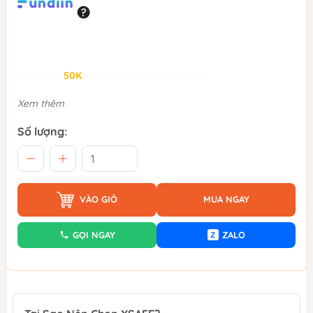
Giảm đến
50K
khi thanh toán qua Fundiin.
Xem thêm
Số lượng:
VÀO GIỎ
MUA NGAY
GỌI NGAY
ZALO
Z