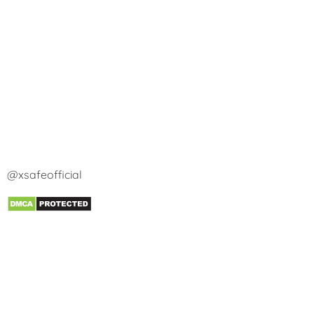
@xsafeofficial