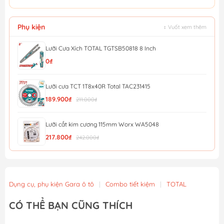
Phụ kiện
↕ Vuốt xem thêm
Lưỡi Cưa Xích TOTAL TGTSB50818 8 Inch
0₫
Lưỡi cưa TCT 1T8x40R Total TAC231415
189.900₫
211.000₫
Lưỡi cắt kim cương 115mm Worx WA5048
217.800₫
242.000₫
Dao tiện ích có lưỡi cắt, lưỡi dao thu vào được và c...
210.045₫
221.100₫
Dụng cụ, phụ kiện Gara ô tô
|
Combo tiết kiệm
|
TOTAL
Dao tiện ích có lưỡi cắt, lưỡi dao cố định Workpro ...
CÓ THỂ BẠN CŨNG THÍCH
199.595₫
210.100₫