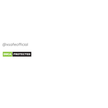
@xsafeofficial