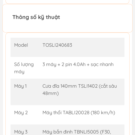
Thông số kỹ thuật
Model
TOSLI240683
Số lượng
3 máy + 2 pin 4.0Ah + sạc nhanh
máy
Máy 1
Cưa đĩa 140mm TSLI1402 (cắt sâu
48mm)
Máy 2
Máy thổi TABLI20028 (180 km/h)
Máy 3
Máy bắn đinh TBNLI5005 (F30,