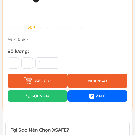
Giảm đến
50K
khi thanh toán qua Fundiin.
Xem thêm
Số lượng:
VÀO GIỎ
MUA NGAY
GỌI NGAY
ZALO
Z
Tại Sao Nên Chọn XSAFE?