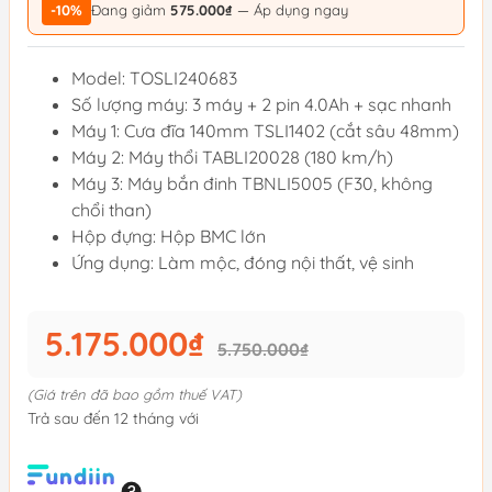
-10%
Đang giảm
575.000₫
— Áp dụng ngay
Model: TOSLI240683
Số lượng máy: 3 máy + 2 pin 4.0Ah + sạc nhanh
Máy 1: Cưa đĩa 140mm TSLI1402 (cắt sâu 48mm)
Máy 2: Máy thổi TABLI20028 (180 km/h)
Máy 3: Máy bắn đinh TBNLI5005 (F30, không
chổi than)
Hộp đựng: Hộp BMC lớn
Ứng dụng: Làm mộc, đóng nội thất, vệ sinh
5.175.000₫
5.750.000₫
(Giá trên đã bao gồm thuế VAT)
Trả sau đến 12 tháng với