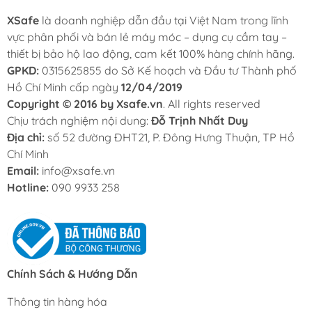
XSafe
là doanh nghiệp dẫn đầu tại Việt Nam trong lĩnh
vực phân phối và bán lẻ máy móc – dụng cụ cầm tay –
thiết bị bảo hộ lao động, cam kết 100% hàng chính hãng.
GPKD:
0315625855 do Sở Kế hoạch và Đầu tư Thành phố
Hồ Chí Minh cấp ngày
12/04/2019
Copyright © 2016 by Xsafe.vn
. All rights reserved
Chịu trách nghiệm nội dung:
Đỗ Trịnh Nhất Duy
Địa chỉ:
số 52 đường ĐHT21, P. Đông Hưng Thuận, TP Hồ
Chí Minh
Email:
info@xsafe.vn
Hotline:
090 9933 258
Chính Sách & Hướng Dẫn
Thông tin hàng hóa