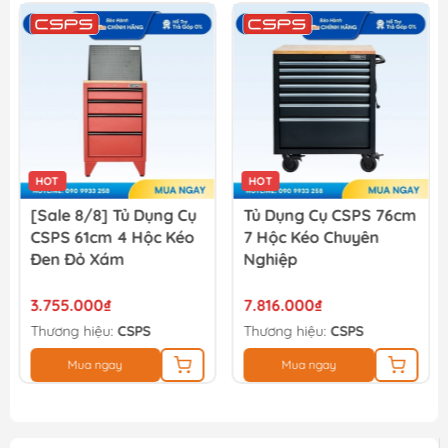
Lưỡi cắt kim loại Minbao 355mm 355x2.2x1.8 x25.4x66T
1.530.000₫
HOT
HOT
[Sale 8/8] Tủ Dụng Cụ
Tủ Dụng Cụ CSPS 76cm
CSPS 61cm 4 Hộc Kéo
7 Hộc Kéo Chuyên
Đen Đỏ Xám
Nghiệp
3.755.000₫
7.816.000₫
Thương hiệu:
CSPS
Thương hiệu:
CSPS
Mua ngay
Mua ngay