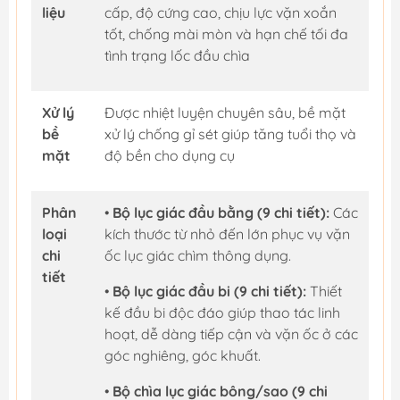
liệu
cấp, độ cứng cao, chịu lực vặn xoắn
tốt, chống mài mòn và hạn chế tối đa
tình trạng lốc đầu chìa
Xử lý
Được nhiệt luyện chuyên sâu, bề mặt
bề
xử lý chống gỉ sét giúp tăng tuổi thọ và
mặt
độ bền cho dụng cụ
Phân
•
Bộ lục giác đầu bằng (9 chi tiết):
Các
loại
kích thước từ nhỏ đến lớn phục vụ vặn
chi
ốc lục giác chìm thông dụng.
tiết
•
Bộ lục giác đầu bi (9 chi tiết):
Thiết
kế đầu bi độc đáo giúp thao tác linh
hoạt, dễ dàng tiếp cận và vặn ốc ở các
góc nghiêng, góc khuất.
•
Bộ chìa lục giác bông/sao (9 chi