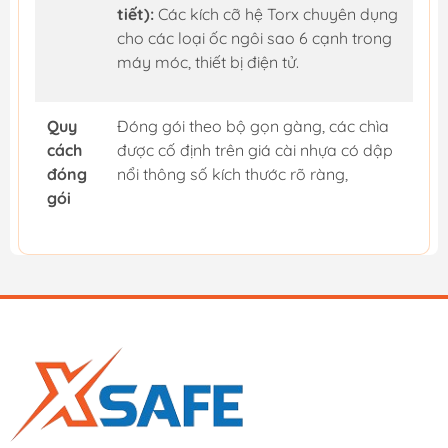
tiết):
Các kích cỡ hệ Torx chuyên dụng
cho các loại ốc ngôi sao 6 cạnh trong
máy móc, thiết bị điện tử.
Quy
Đóng gói theo bộ gọn gàng, các chìa
cách
được cố định trên giá cài nhựa có dập
đóng
nổi thông số kích thước rõ ràng,
gói