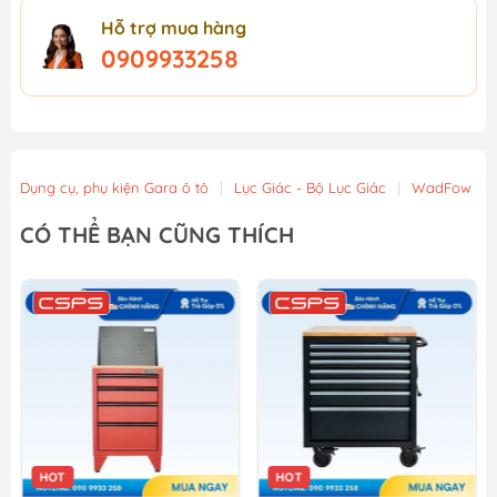
Hỗ trợ mua hàng
0909933258
Dụng cụ, phụ kiện Gara ô tô
|
Lục Giác - Bộ Lục Giác
|
WadFow
CÓ THỂ BẠN CŨNG THÍCH
HOT
HOT