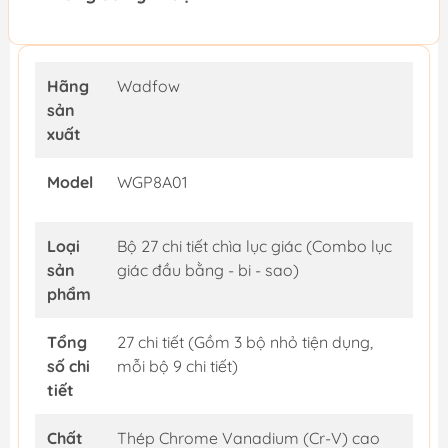
Hãng
Wadfow
sản
xuất
Model
WGP8A01
Loại
Bộ 27 chi tiết chìa lục giác (Combo lục
sản
giác đầu bằng - bi - sao)
phẩm
Tổng
27 chi tiết (Gồm 3 bộ nhỏ tiện dụng,
số chi
mỗi bộ 9 chi tiết)
tiết
Chất
Thép Chrome Vanadium (Cr-V) cao