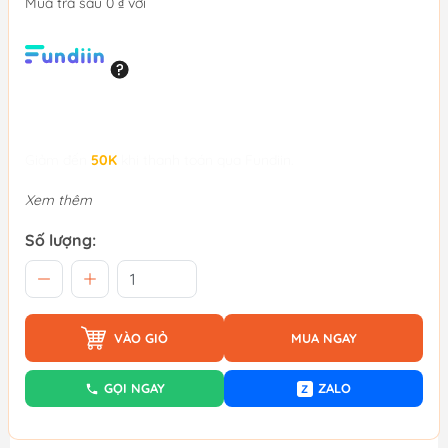
Mua trả sau 0 ₫ với
Giảm đến
50K
khi thanh toán qua Fundiin.
Xem thêm
Số lượng:
VÀO GIỎ
MUA NGAY
GỌI NGAY
ZALO
Z