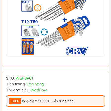
SKU:
WGP8A01
Tình trạng:
Còn hàng
Thương hiệu:
WadFow
-10%
Đang giảm
11.000₫
— Áp dụng ngay