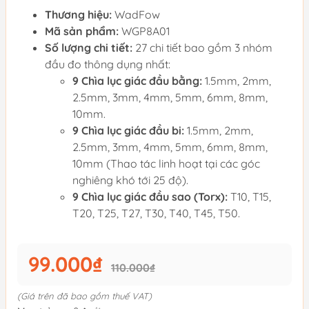
Thương hiệu:
WadFow
Mã sản phẩm:
WGP8A01
Số lượng chi tiết:
27 chi tiết bao gồm 3 nhóm
đầu đo thông dụng nhất:
9 Chìa lục giác đầu bằng:
1.5mm, 2mm,
2.5mm, 3mm, 4mm, 5mm, 6mm, 8mm,
10mm.
9 Chìa lục giác đầu bi:
1.5mm, 2mm,
2.5mm, 3mm, 4mm, 5mm, 6mm, 8mm,
10mm (Thao tác linh hoạt tại các góc
nghiêng khó tới 25 độ).
9 Chìa lục giác đầu sao (Torx):
T10, T15,
T20, T25, T27, T30, T40, T45, T50.
99.000₫
110.000₫
(Giá trên đã bao gồm thuế VAT)