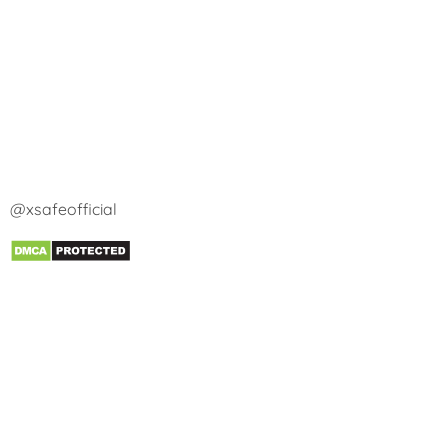
@xsafeofficial