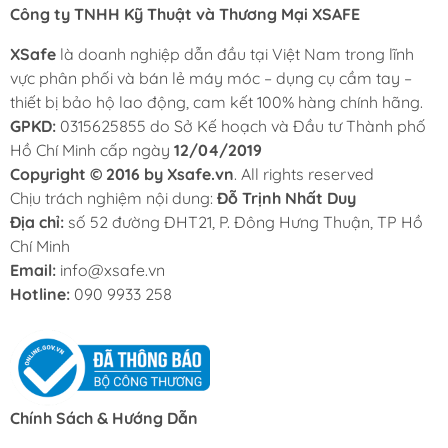
Công ty TNHH Kỹ Thuật và Thương Mại XSAFE
XSafe
là doanh nghiệp dẫn đầu tại Việt Nam trong lĩnh
vực phân phối và bán lẻ máy móc – dụng cụ cầm tay –
thiết bị bảo hộ lao động, cam kết 100% hàng chính hãng.
GPKD:
0315625855 do Sở Kế hoạch và Đầu tư Thành phố
Hồ Chí Minh cấp ngày
12/04/2019
Copyright © 2016 by Xsafe.vn
. All rights reserved
Chịu trách nghiệm nội dung:
Đỗ Trịnh Nhất Duy
Địa chỉ:
số 52 đường ĐHT21, P. Đông Hưng Thuận, TP Hồ
Chí Minh
Email:
info@xsafe.vn
Hotline:
090 9933 258
Chính Sách & Hướng Dẫn