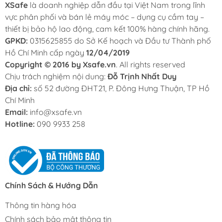
XSafe
là doanh nghiệp dẫn đầu tại Việt Nam trong lĩnh
vực phân phối và bán lẻ máy móc – dụng cụ cầm tay –
thiết bị bảo hộ lao động, cam kết 100% hàng chính hãng.
GPKD:
0315625855 do Sở Kế hoạch và Đầu tư Thành phố
Hồ Chí Minh cấp ngày
12/04/2019
Copyright © 2016 by Xsafe.vn
. All rights reserved
Chịu trách nghiệm nội dung:
Đỗ Trịnh Nhất Duy
Địa chỉ:
số 52 đường ĐHT21, P. Đông Hưng Thuận, TP Hồ
Chí Minh
Email:
info@xsafe.vn
Hotline:
090 9933 258
Chính Sách & Hướng Dẫn
Thông tin hàng hóa
Chính sách bảo mật thông tin