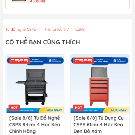
545.000₫
Chân tủ CSPS Đen/ Đỏ
585.000₫
Tủ đồ nghề CSPS
|
Thiết bị lưu trữ
|
CSPS
Vách lưới CSPS 104cm Đen
CÓ THỂ BẠN CŨNG THÍCH
602.000₫
Vách lưới xe đẩy CSPS 03 ngăn - 71cm
363.000₫
HOT
HOT
[Sale 8/8] Tủ Dụng Cụ
Tủ Dụng Cụ CSPS 76cm
CSPS 61cm 4 Hộc Kéo
5 Hộc Kéo Không
Đen Đỏ Xám
Nâng Hạ Đen, Xanh