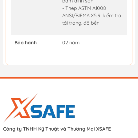
bám dính sơn
- Thép ASTM A1008
ANSI/BIFMA X5.9: kiểm tra
tải trọng, độ bền
Bảo hành
02 năm
Công ty TNHH Kỹ Thuật và Thương Mại XSAFE