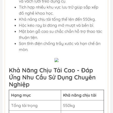
và vách lưới treo dụng cụ.
Tích hợp nhiều khu vực lưu trữ giúp sắp xếp
đồ nghề khoa học.
Khả năng chịu tải tổng thể lên đến 550kg.
Hộc kéo ray bi đóng mở mượt và bền bỉ.
Mặt bàn gỗ cao su chắc chắn hỗ trợ thao tác
thuận tiện.
Sơn tĩnh điện chống trầy xước và hạn chế ăn
mòn.
Khả Năng Chịu Tải Cao - Đáp
Ứng Nhu Cầu Sử Dụng Chuyên
Nghiệp
Hạng mục
Khả năng chịu tải
Tổng tải trọng
550kg