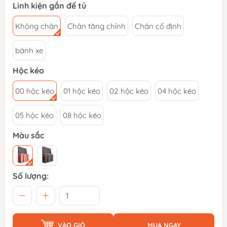
Linh kiện gắn đế tủ
Không chân
Chân tăng chỉnh
Chân cố định
bánh xe
Hộc kéo
00 hộc kéo
01 hộc kéo
02 hộc kéo
04 hộc kéo
05 hộc kéo
08 hộc kéo
Màu sắc
Số lượng:
VÀO GIỎ
MUA NGAY