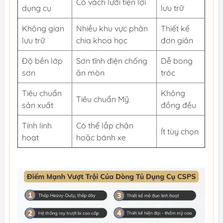
Có vách lưới tiện lợi
dụng cụ
lưu trữ
Không gian
Nhiều khu vực phân
Thiết kế
lưu trữ
chia khoa học
đơn giản
Độ bền lớp
Sơn tĩnh điện chống
Dễ bong
sơn
ăn mòn
tróc
Tiêu chuẩn
Không
Tiêu chuẩn Mỹ
sản xuất
đồng đều
Tính linh
Có thể lắp chân
Ít tùy chọn
hoạt
hoặc bánh xe