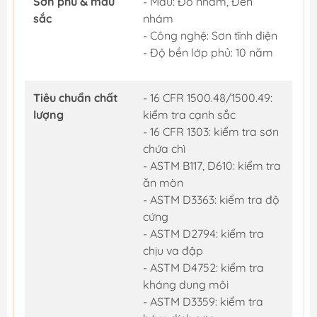
Sơn phủ & màu
- Màu: Đỏ nhám, Đen
sắc
nhám
- Công nghệ: Sơn tĩnh điện
- Độ bền lớp phủ: 10 năm
Tiêu chuẩn chất
- 16 CFR 1500.48/1500.49:
lượng
kiểm tra cạnh sắc
- 16 CFR 1303: kiểm tra sơn
chứa chì
- ASTM B117, D610: kiểm tra
ăn mòn
- ASTM D3363: kiểm tra độ
cứng
- ASTM D2794: kiểm tra
chịu va đập
- ASTM D4752: kiểm tra
kháng dung môi
- ASTM D3359: kiểm tra