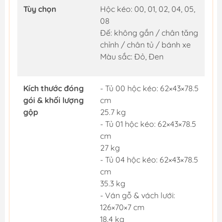
Tùy chọn
Hộc kéo: 00, 01, 02, 04, 05,
08
Đế: không gắn / chân tăng
chỉnh / chân tủ / bánh xe
Màu sắc: Đỏ, Đen
Kích thước đóng
- Tủ 00 hộc kéo: 62×43×78.5
gói & khối lượng
cm
gộp
25.7 kg
- Tủ 01 hộc kéo: 62×43×78.5
cm
27 kg
- Tủ 04 hộc kéo: 62×43×78.5
cm
35.3 kg
- Ván gỗ & vách lưới:
126×70×7 cm
18.4 kg