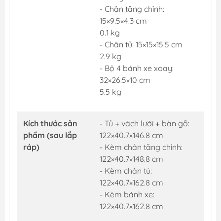
- Chân tăng chỉnh:
15×9.5×4.3 cm
0.1 kg
- Chân tủ: 15×15×15.5 cm
2.9 kg
- Bộ 4 bánh xe xoay:
32×26.5×10 cm
5.5 kg
Kích thước sản
- Tủ + vách lưới + bàn gỗ:
phẩm (sau lắp
122×40.7×146.8 cm
ráp)
- Kèm chân tăng chỉnh:
122×40.7×148.8 cm
- Kèm chân tủ:
122×40.7×162.8 cm
- Kèm bánh xe:
122×40.7×162.8 cm