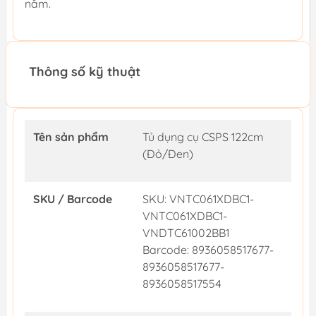
năm.
Thông số kỹ thuật
Tên sản phẩm
Tủ dụng cụ CSPS 122cm
(Đỏ/Đen)
SKU / Barcode
SKU: VNTC061XDBC1-
VNTC061XDBC1-
VNDTC61002BB1
Barcode: 8936058517677-
8936058517677-
8936058517554