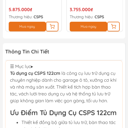
3.755.000₫
7.115.000₫
Thương hiệu:
CSPS
Thương hiệu:
CSPS
Mua ngay
Mua ngay
Thông Tin Chi Tiết
☰ Mục lục
▸
Tủ dụng cụ CSPS 122cm
là công cụ lưu trữ dụng cụ
chuyên nghiệp dành cho garage ô tô, xưởng cơ khí
và nhà máy sản xuất. Thiết kế tích hợp bàn thao
tác, vách lưới treo dụng cụ và hệ thống tủ lưu trữ
giúp không gian làm việc gọn gàng, tối ưu hơn.
Ưu Điểm Tủ Dụng Cụ CSPS 122cm
Thiết kế đồng bộ giữa tủ lưu trữ, bàn thao tác