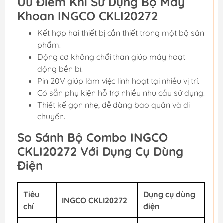
Ưu Điểm Khi Sử Dụng Bộ Máy
Khoan INGCO CKLI20272
Kết hợp hai thiết bị cần thiết trong một bộ sản
phẩm.
Động cơ không chổi than giúp máy hoạt
động bền bỉ.
Pin 20V giúp làm việc linh hoạt tại nhiều vị trí.
Có sẵn phụ kiện hỗ trợ nhiều nhu cầu sử dụng.
Thiết kế gọn nhẹ, dễ dàng bảo quản và di
chuyển.
So Sánh Bộ Combo INGCO
CKLI20272 Với Dụng Cụ Dùng
Điện
Tiêu
Dụng cụ dùng
INGCO CKLI20272
chí
điện