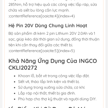
285Nm, hỗ trợ hiệu quả các công việc lắp ráp, sửa
chữa và siết bu lông cần lực mạnh.
:contentReference[oaicite:4]{index=4}
Hệ Pin 20V Dùng Chung Linh Hoạt
Bộ sản phẩm đi kèm 2 pin Lithium 20V 2.0Ah và 1
sạc, giúp kéo dài thời gian sử dụng, đồng thời thuận
tiện khi cần thay đổi giữa các thiết bị.
:contentReference[oaicite:5]{index=5}
Khả Năng Ứng Dụng Của INGCO
CKLI20272
Khoan lỗ, bắt vít trong công việc lắp đặt.
Siết vít, tháo lắp linh kiện và thiết bị.
Sử dụng trong xưởng sửa chữa, cơ khí.
Lắp ráp nội thất, thiết bị gia đình.
Phù hợp cho thợ kỹ thuật và người dùng DIY.