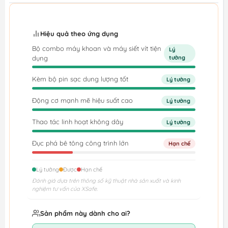
Hiệu quả theo ứng dụng
Bộ combo máy khoan và máy siết vít tiện
Lý
dụng
tưởng
Kèm bộ pin sạc dung lượng tốt
Lý tưởng
Động cơ mạnh mẽ hiệu suất cao
Lý tưởng
Thao tác linh hoạt không dây
Lý tưởng
Đục phá bê tông công trình lớn
Hạn chế
Lý tưởng
Được
Hạn chế
Đánh giá dựa trên thông số kỹ thuật nhà sản xuất và kinh
nghiệm tư vấn của XSafe.
Sản phẩm này dành cho ai?