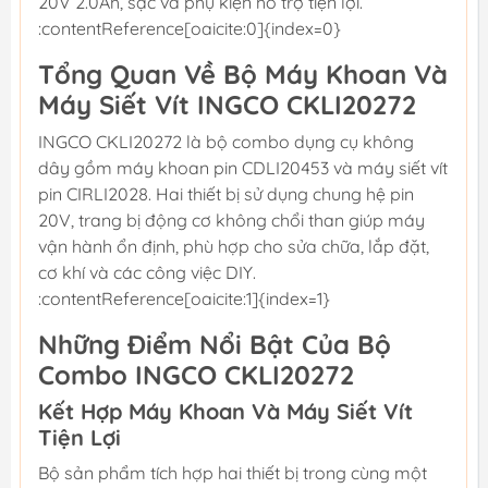
20V 2.0Ah, sạc và phụ kiện hỗ trợ tiện lợi.
:contentReference[oaicite:0]{index=0}
Tổng Quan Về Bộ Máy Khoan Và
Máy Siết Vít INGCO CKLI20272
INGCO CKLI20272 là bộ combo dụng cụ không
dây gồm máy khoan pin CDLI20453 và máy siết vít
pin CIRLI2028. Hai thiết bị sử dụng chung hệ pin
20V, trang bị động cơ không chổi than giúp máy
vận hành ổn định, phù hợp cho sửa chữa, lắp đặt,
cơ khí và các công việc DIY.
:contentReference[oaicite:1]{index=1}
Những Điểm Nổi Bật Của Bộ
Combo INGCO CKLI20272
Kết Hợp Máy Khoan Và Máy Siết Vít
Tiện Lợi
Bộ sản phẩm tích hợp hai thiết bị trong cùng một