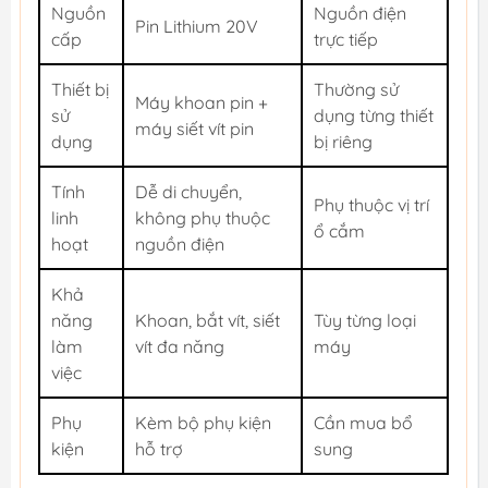
Nguồn
Nguồn điện
Pin Lithium 20V
cấp
trực tiếp
Thiết bị
Thường sử
Máy khoan pin +
sử
dụng từng thiết
máy siết vít pin
dụng
bị riêng
Tính
Dễ di chuyển,
Phụ thuộc vị trí
linh
không phụ thuộc
ổ cắm
hoạt
nguồn điện
Khả
năng
Khoan, bắt vít, siết
Tùy từng loại
làm
vít đa năng
máy
việc
Phụ
Kèm bộ phụ kiện
Cần mua bổ
kiện
hỗ trợ
sung