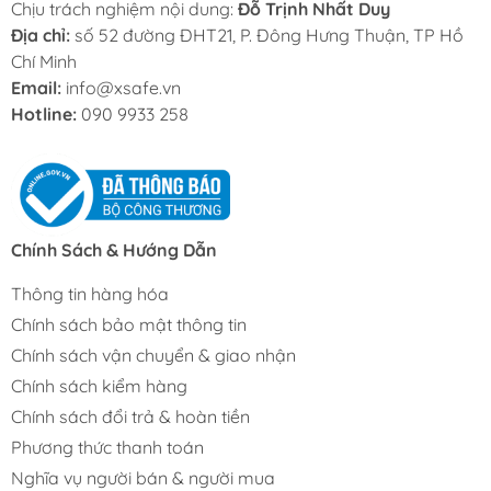
Chịu trách nghiệm nội dung:
Đỗ Trịnh Nhất Duy
Địa chỉ:
số 52 đường ĐHT21, P. Đông Hưng Thuận, TP Hồ
Chí Minh
Email:
info@xsafe.vn
Hotline:
090 9933 258
Chính Sách & Hướng Dẫn
Thông tin hàng hóa
Chính sách bảo mật thông tin
Chính sách vận chuyển & giao nhận
Chính sách kiểm hàng
Chính sách đổi trả & hoàn tiền
Phương thức thanh toán
Nghĩa vụ người bán & người mua