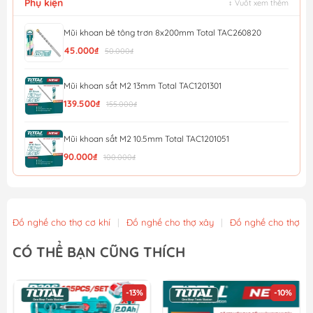
Phụ kiện
↕ Vuốt xem thêm
Mũi khoan bê tông trơn 8x200mm Total TAC260820
45.000₫
50.000₫
Mũi khoan sắt M2 13mm Total TAC1201301
139.500₫
155.000₫
Mũi khoan sắt M2 10.5mm Total TAC1201051
90.000₫
100.000₫
Bộ Mũi Khoan Đa Năng AMAXTOOLS CKB8 -10 Chi Tiết
189.000₫
Đồ nghề cho thợ cơ khí
|
Đồ nghề cho thợ xây
|
Đồ nghề cho thợ m
Khay đựng mũi khoan vặn vít bằng nhựa, có đế từ tính...
CÓ THỂ BẠN CŨNG THÍCH
90.250₫
95.000₫
-13%
-10%
Khay đựng mũi khoan vặn vít bằng nhựa, có đế từ tính...