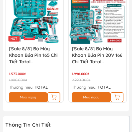
133.000₫
140.000₫
HOT
[Sale 8/8] Bộ Máy
[Sale 8/8] Bộ Máy
Khoan Búa Pin 165 Chi
Khoan Búa Pin 20V 166
Tiết Total
Chi Tiết Total
THKTHP11652
TIDLI20668
1.573.000₫
THKTHP41667
1.998.000₫
1.800.000₫
2.220.000₫
Thương hiệu:
TOTAL
Thương hiệu:
TOTAL
Mua ngay
Mua ngay
Thông Tin Chi Tiết