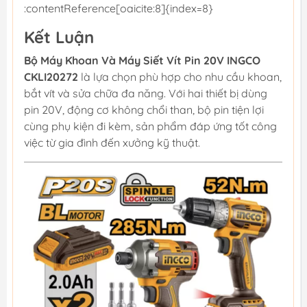
:contentReference[oaicite:8]{index=8}
Kết Luận
Bộ Máy Khoan Và Máy Siết Vít Pin 20V INGCO
CKLI20272
là lựa chọn phù hợp cho nhu cầu khoan,
bắt vít và sửa chữa đa năng. Với hai thiết bị dùng
pin 20V, động cơ không chổi than, bộ pin tiện lợi
cùng phụ kiện đi kèm, sản phẩm đáp ứng tốt công
việc từ gia đình đến xưởng kỹ thuật.