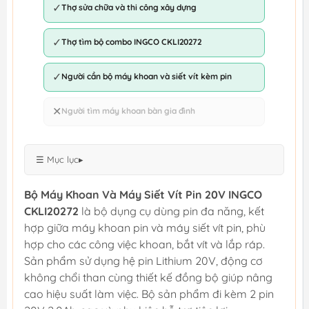
✓
Thợ sửa chữa và thi công xây dựng
✓
Thợ tìm bộ combo INGCO CKLI20272
✓
Người cần bộ máy khoan và siết vít kèm pin
✕
Người tìm máy khoan bàn gia đình
☰ Mục lục
▸
Bộ Máy Khoan Và Máy Siết Vít Pin 20V INGCO
CKLI20272
là bộ dụng cụ dùng pin đa năng, kết
hợp giữa máy khoan pin và máy siết vít pin, phù
hợp cho các công việc khoan, bắt vít và lắp ráp.
Sản phẩm sử dụng hệ pin Lithium 20V, động cơ
không chổi than cùng thiết kế đồng bộ giúp nâng
cao hiệu suất làm việc. Bộ sản phẩm đi kèm 2 pin