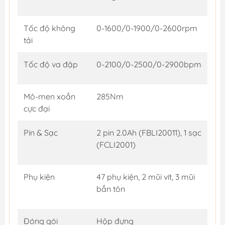
Tốc độ không
0-1600/0-1900/0-2600rpm
tải
Tốc độ va đập
0-2100/0-2500/0-2900bpm
Mô-men xoắn
285Nm
cực đại
Pin & Sạc
2 pin 2.0Ah (FBLI20011), 1 sạc
(FCLI2001)
Phụ kiện
47 phụ kiện, 2 mũi vít, 3 mũi
bắn tôn
Đóng gói
Hộp đựng