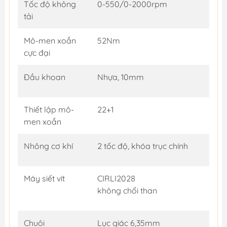
Tốc độ không
0-550/0-2000rpm
tải
Mô-men xoắn
52Nm
cực đại
Đầu khoan
Nhựa, 10mm
Thiết lập mô-
22+1
men xoắn
Nhông cơ khí
2 tốc độ, khóa trục chính
Máy siết vít
CIRLI2028
không chổi than
Chuôi
Lục giác 6,35mm