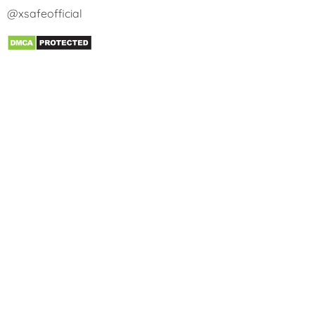
@xsafeofficial