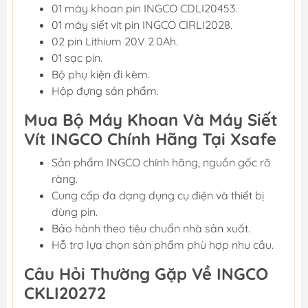
01 máy khoan pin INGCO CDLI20453.
01 máy siết vít pin INGCO CIRLI2028.
02 pin Lithium 20V 2.0Ah.
01 sạc pin.
Bộ phụ kiện đi kèm.
Hộp đựng sản phẩm.
Mua Bộ Máy Khoan Và Máy Siết
Vít INGCO Chính Hãng Tại Xsafe
Sản phẩm INGCO chính hãng, nguồn gốc rõ
ràng.
Cung cấp đa dạng dụng cụ điện và thiết bị
dùng pin.
Bảo hành theo tiêu chuẩn nhà sản xuất.
Hỗ trợ lựa chọn sản phẩm phù hợp nhu cầu.
Câu Hỏi Thường Gặp Về INGCO
CKLI20272