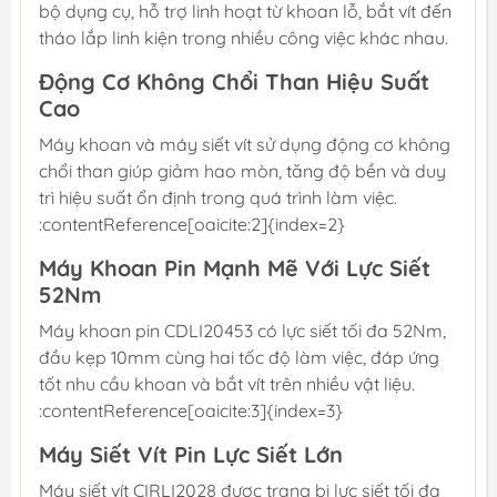
bộ dụng cụ, hỗ trợ linh hoạt từ khoan lỗ, bắt vít đến
tháo lắp linh kiện trong nhiều công việc khác nhau.
Động Cơ Không Chổi Than Hiệu Suất
Cao
Máy khoan và máy siết vít sử dụng động cơ không
chổi than giúp giảm hao mòn, tăng độ bền và duy
trì hiệu suất ổn định trong quá trình làm việc.
:contentReference[oaicite:2]{index=2}
Máy Khoan Pin Mạnh Mẽ Với Lực Siết
52Nm
Máy khoan pin CDLI20453 có lực siết tối đa 52Nm,
đầu kẹp 10mm cùng hai tốc độ làm việc, đáp ứng
tốt nhu cầu khoan và bắt vít trên nhiều vật liệu.
:contentReference[oaicite:3]{index=3}
Máy Siết Vít Pin Lực Siết Lớn
Máy siết vít CIRLI2028 được trang bị lực siết tối đa