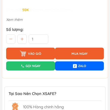
Giảm đến
50K
khi thanh toán qua Fundiin.
Xem thêm
Số lượng:
VÀO GIỎ
MUA NGAY
GỌI NGAY
ZALO
Z
Tại Sao Nên Chọn XSAFE?
100% Hàng chính hãng