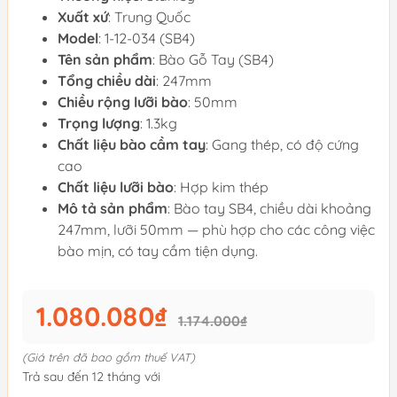
Xuất xứ
: Trung Quốc
Model
: 1-12-034 (SB4)
Tên sản phẩm
: Bào Gỗ Tay (SB4)
Tổng chiều dài
: 247mm
Chiều rộng lưỡi bào
: 50mm
Trọng lượng
: 1.3kg
Chất liệu bào cầm tay
: Gang thép, có độ cứng
cao
Chất liệu lưỡi bào
: Hợp kim thép
Mô tả sản phẩm
: Bào tay SB4, chiều dài khoảng
247mm, lưỡi 50mm — phù hợp cho các công việc
bào mịn, có tay cầm tiện dụng.
1.080.080₫
1.174.000₫
(Giá trên đã bao gồm thuế VAT)
Trả sau đến 12 tháng với