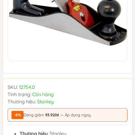
SKU:
12754.0
Tình trạng:
Còn hàng
Thương hiệu:
Stanley
-8%
Đang giảm
93.920₫
— Áp dụng ngay
Thương hiệu
: Stanley