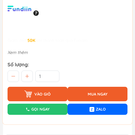
Giảm đến
50K
khi thanh toán qua Fundiin.
Xem thêm
Số lượng:
VÀO GIỎ
MUA NGAY
GỌI NGAY
ZALO
Z