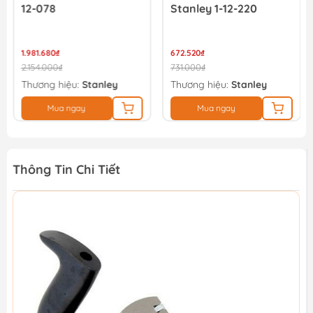
12-078
Stanley 1-12-220
1.981.680₫
672.520₫
2.154.000₫
731.000₫
Thương hiệu:
Stanley
Thương hiệu:
Stanley
Mua ngay
Mua ngay
Thông Tin Chi Tiết