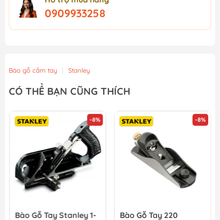
0909933258
Bào gỗ cầm tay
|
Stanley
CÓ THỂ BẠN CŨNG THÍCH
-8%
-8%
Bào Gỗ Tay Stanley 1-
Bào Gỗ Tay 220