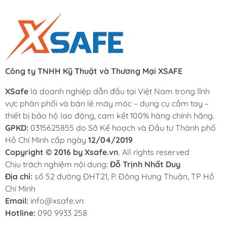
Công ty TNHH Kỹ Thuật và Thương Mại XSAFE
XSafe
là doanh nghiệp dẫn đầu tại Việt Nam trong lĩnh
vực phân phối và bán lẻ máy móc – dụng cụ cầm tay –
thiết bị bảo hộ lao động, cam kết 100% hàng chính hãng.
GPKD:
0315625855 do Sở Kế hoạch và Đầu tư Thành phố
Hồ Chí Minh cấp ngày
12/04/2019
Copyright © 2016 by Xsafe.vn
. All rights reserved
Chịu trách nghiệm nội dung:
Đỗ Trịnh Nhất Duy
Địa chỉ:
số 52 đường ĐHT21, P. Đông Hưng Thuận, TP Hồ
Chí Minh
Email:
info@xsafe.vn
Hotline:
090 9933 258