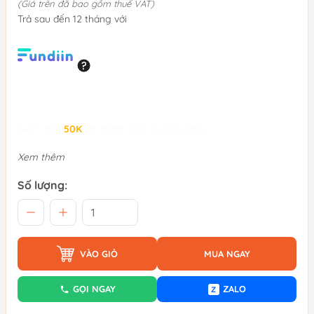
(Giá trên đã bao gồm thuế VAT)
Trả sau đến 12 tháng với
Giảm đến
50K
khi thanh toán qua Fundiin.
Xem thêm
Số lượng:
VÀO GIỎ
MUA NGAY
GỌI NGAY
ZALO
Z