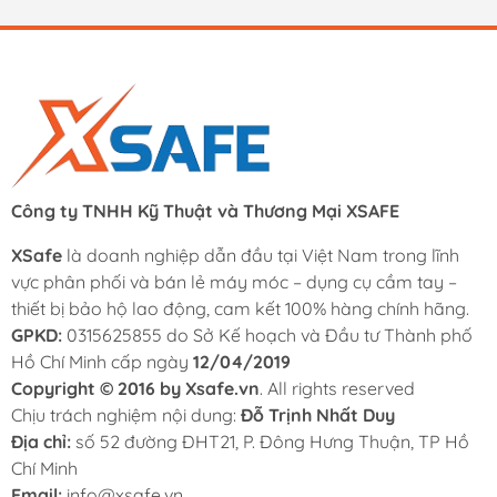
Công ty TNHH Kỹ Thuật và Thương Mại XSAFE
XSafe
là doanh nghiệp dẫn đầu tại Việt Nam trong lĩnh
vực phân phối và bán lẻ máy móc – dụng cụ cầm tay –
thiết bị bảo hộ lao động, cam kết 100% hàng chính hãng.
GPKD:
0315625855 do Sở Kế hoạch và Đầu tư Thành phố
Hồ Chí Minh cấp ngày
12/04/2019
Copyright © 2016 by Xsafe.vn
. All rights reserved
Chịu trách nghiệm nội dung:
Đỗ Trịnh Nhất Duy
Địa chỉ:
số 52 đường ĐHT21, P. Đông Hưng Thuận, TP Hồ
Chí Minh
Email:
info@xsafe.vn