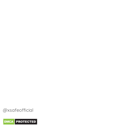
@xsafeofficial