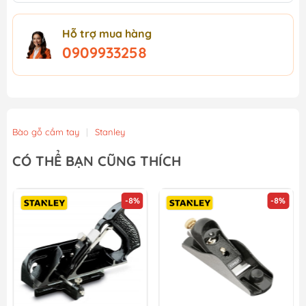
Hỗ trợ mua hàng
0909933258
Bào gỗ cầm tay
|
Stanley
CÓ THỂ BẠN CŨNG THÍCH
-8%
-8%