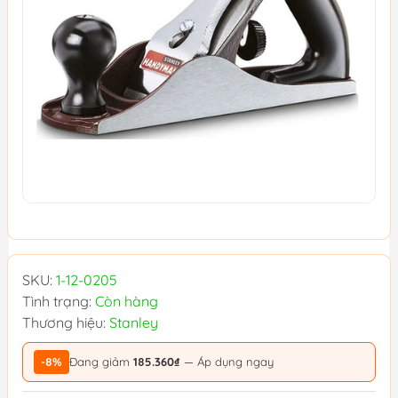
SKU:
1-12-0205
Tình trạng:
Còn hàng
Thương hiệu:
Stanley
-8%
Đang giảm
185.360₫
— Áp dụng ngay