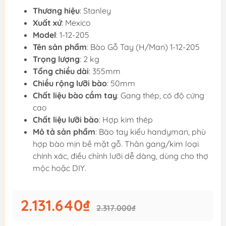
Thương hiệu
: Stanley
Xuất xứ
: Mexico
Model
: 1-12-205
Tên sản phẩm
: Bào Gỗ Tay (H/Man) 1-12-205
Trọng lượng
: 2 kg
Tổng chiều dài
: 355mm
Chiều rộng lưỡi bào
: 50mm
Chất liệu bào cầm tay
: Gang thép, có độ cứng
cao
Chất liệu lưỡi bào
: Hợp kim thép
Mô tả sản phẩm
: Bào tay kiểu handyman, phù
hợp bào mịn bề mặt gỗ. Thân gang/kim loại
chính xác, điều chỉnh lưỡi dễ dàng, dùng cho thợ
mộc hoặc DIY.
2.131.640₫
2.317.000₫