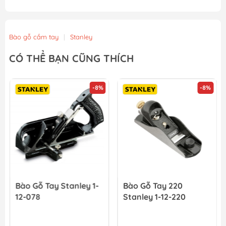
Bào gỗ cầm tay
|
Stanley
CÓ THỂ BẠN CŨNG THÍCH
-8%
-8%
Bào Gỗ Tay Stanley 1-
Bào Gỗ Tay 220
12-078
Stanley 1-12-220