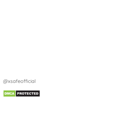
@xsafeofficial