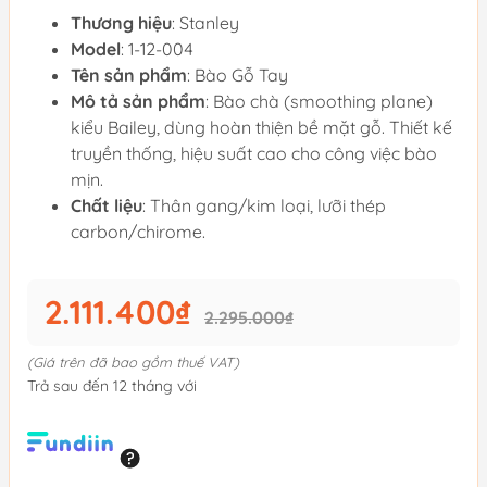
Thương hiệu
: Stanley
Model
: 1-12-004
Tên sản phẩm
: Bào Gỗ Tay
Mô tả sản phẩm
: Bào chà (smoothing plane)
kiểu Bailey, dùng hoàn thiện bề mặt gỗ. Thiết kế
truyền thống, hiệu suất cao cho công việc bào
mịn.
Chất liệu
: Thân gang/kim loại, lưỡi thép
carbon/chirome.
2.111.400₫
2.295.000₫
(Giá trên đã bao gồm thuế VAT)
Trả sau đến 12 tháng với