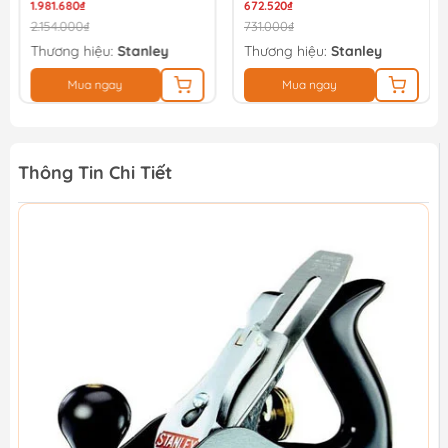
1.981.680₫
672.520₫
2.154.000₫
731.000₫
Thương hiệu:
Stanley
Thương hiệu:
Stanley
Mua ngay
Mua ngay
Thông Tin Chi Tiết