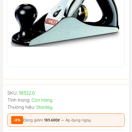
SKU:
38322.0
Tình trạng:
Còn hàng
Thương hiệu:
Stanley
-8%
Đang giảm
183.600₫
— Áp dụng ngay