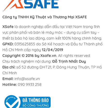
Công ty TNHH Kỹ Thuật và Thương Mại XSAFE
XSafe
là doanh nghiệp dẫn đầu tại Việt Nam trong lĩnh
vực phân phối và bán lẻ máy móc – dụng cụ cầm tay –
thiết bị bảo hộ lao động, cam kết 100% hàng chính hãng.
GPKD:
0315625855 do Sở Kế hoạch và Đầu tư Thành phố
Hồ Chí Minh cấp ngày
12/04/2019
Copyright © 2016 by Xsafe.vn
. All rights reserved
Chịu trách nghiệm nội dung:
Đỗ Trịnh Nhất Duy
Địa chỉ:
số 52 đường ĐHT21, P. Đông Hưng Thuận, TP Hồ
Chí Minh
Email:
info@xsafe.vn
Hotline:
090 9933 258