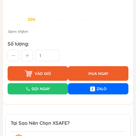
Giảm đến
50K
khi thanh toán qua Fundiin.
Xem thêm
Số lượng:
VÀO GIỎ
MUA NGAY
GỌI NGAY
ZALO
Z
Tại Sao Nên Chọn XSAFE?