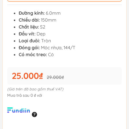
Đường kính:
6.0mm
Chiều dài:
150mm
Chất liệu:
S2
Đầu vít:
Dẹp
Loại đuôi:
Tròn
Đóng gói:
Móc nhựa, 144/T
Có móc treo:
Có
25.000₫
29.000₫
(Giá trên đã bao gồm thuế VAT)
Mua trả sau 0 ₫ với