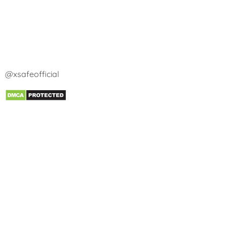
@xsafeofficial