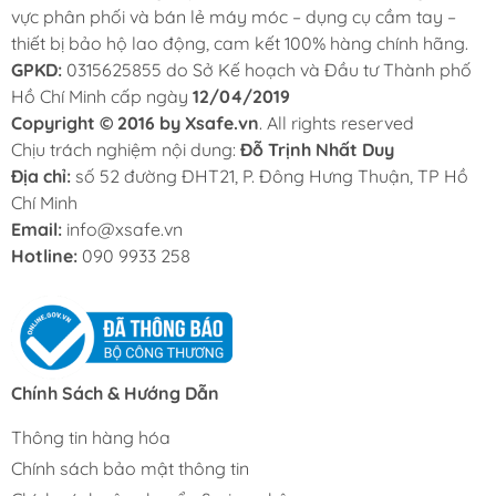
vực phân phối và bán lẻ máy móc – dụng cụ cầm tay –
thiết bị bảo hộ lao động, cam kết 100% hàng chính hãng.
GPKD:
0315625855 do Sở Kế hoạch và Đầu tư Thành phố
Hồ Chí Minh cấp ngày
12/04/2019
Copyright © 2016 by Xsafe.vn
. All rights reserved
Chịu trách nghiệm nội dung:
Đỗ Trịnh Nhất Duy
Địa chỉ:
số 52 đường ĐHT21, P. Đông Hưng Thuận, TP Hồ
Chí Minh
Email:
info@xsafe.vn
Hotline:
090 9933 258
Chính Sách & Hướng Dẫn
Thông tin hàng hóa
Chính sách bảo mật thông tin