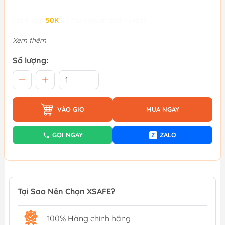
Giảm đến
50K
khi thanh toán qua Fundiin.
Xem thêm
Số lượng:
VÀO GIỎ
MUA NGAY
GỌI NGAY
ZALO
Z
Tại Sao Nên Chọn XSAFE?
100% Hàng chính hãng