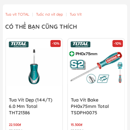
Tua vít TOTAL
|
Tuốc nơ vít dẹp
|
Tua Vít
CÓ THỂ BẠN CŨNG THÍCH
-10%
-10%
Tua Vít Dẹp (144/T)
Tua Vít Bake
6.0 Mm Total
PH0x75mm Total
THT21386
TSDPH0075
22.500₫
15.300₫