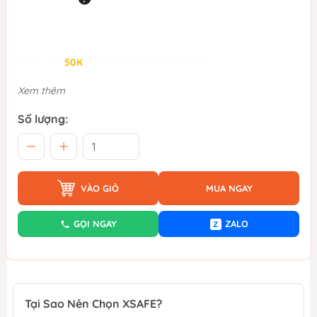
Giảm đến
50K
khi thanh toán qua Fundiin.
Xem thêm
Số lượng:
VÀO GIỎ
MUA NGAY
GỌI NGAY
ZALO
Z
Tại Sao Nên Chọn XSAFE?