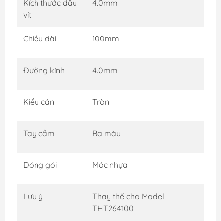
Kích thước đầu
4.0mm
vít
Chiều dài
100mm
Đường kính
4.0mm
Kiểu cán
Tròn
Tay cầm
Ba màu
Đóng gói
Móc nhựa
Lưu ý
Thay thế cho Model
THT264100