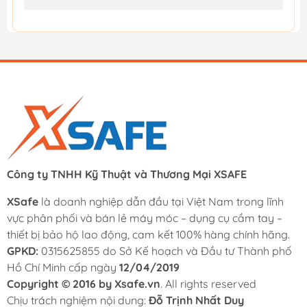
Công ty TNHH Kỹ Thuật và Thương Mại XSAFE
XSafe
là doanh nghiệp dẫn đầu tại Việt Nam trong lĩnh
vực phân phối và bán lẻ máy móc – dụng cụ cầm tay –
thiết bị bảo hộ lao động, cam kết 100% hàng chính hãng.
GPKD:
0315625855 do Sở Kế hoạch và Đầu tư Thành phố
Hồ Chí Minh cấp ngày
12/04/2019
Copyright © 2016 by Xsafe.vn
. All rights reserved
Chịu trách nghiệm nội dung:
Đỗ Trịnh Nhất Duy