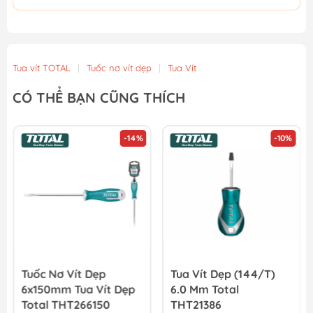
Tua vít TOTAL
|
Tuốc nơ vít dẹp
|
Tua Vít
CÓ THỂ BẠN CŨNG THÍCH
-14%
-10%
Tuốc Nơ Vít Dẹp
Tua Vít Dẹp (144/T)
6x150mm Tua Vít Dẹp
6.0 Mm Total
Total THT266150
THT21386