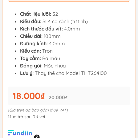
Chất liệu lưỡi:
S2
Kiểu đầu:
SL4 có rãnh (từ tính)
Kích thước đầu vít:
4.0mm
Chiều dài:
100mm
Đường kính:
4.0mm
Kiểu cán:
Tròn
Tay cầm:
Ba màu
Đóng gói:
Móc nhựa
Lưu ý:
Thay thế cho Model THT264100
18.000₫
20.000₫
(Giá trên đã bao gồm thuế VAT)
Mua trả sau 0 ₫ với