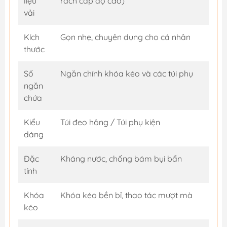
liệu
rách cấp độ cao)
vải
Kích
Gọn nhẹ, chuyên dụng cho cá nhân
thước
Số
Ngăn chính khóa kéo và các túi phụ
ngăn
chứa
Kiểu
Túi đeo hông / Túi phụ kiện
dáng
Đặc
Kháng nước, chống bám bụi bẩn
tính
Khóa
Khóa kéo bền bỉ, thao tác mượt mà
kéo