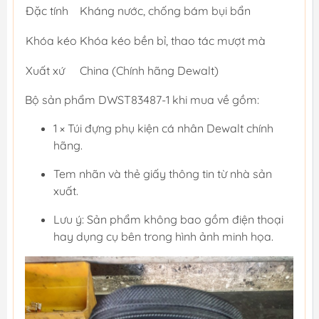
Đặc tính
Kháng nước, chống bám bụi bẩn
Khóa kéo
Khóa kéo bền bỉ, thao tác mượt mà
Xuất xứ
China (Chính hãng Dewalt)
Bộ sản phẩm DWST83487-1 khi mua về gồm:
1 × Túi đựng phụ kiện cá nhân Dewalt chính
hãng.
Tem nhãn và thẻ giấy thông tin từ nhà sản
xuất.
Lưu ý: Sản phẩm không bao gồm điện thoại
hay dụng cụ bên trong hình ảnh minh họa.