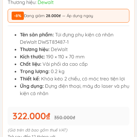
Thương hiệu:
Dewalt
-8%
Đang giảm
28.000₫
— Áp dụng ngay
Tên sản phẩm:
Túi đựng phụ kiện cá nhân
DeWalt DWST83487-1
Thương hiệu:
DeWalt
Kích thước:
190 × 110 × 70 mm
Chất liệu:
Vải phối da cao cấp
Trọng lượng:
0.2 kg
Thiết kế:
Khóa kéo 2 chiều, có móc treo tiện lợi
Ứng dụng:
Đựng điện thoại, máy đo laser và phụ
kiện cá nhân
322.000₫
350.000₫
(Giá trên đã bao gồm thuế VAT)
Trả sau đến 12 tháng với