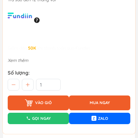
Giảm đến
50K
khi thanh toán qua Fundiin.
Xem thêm
Số lượng:
VÀO GIỎ
MUA NGAY
GỌI NGAY
ZALO
Z