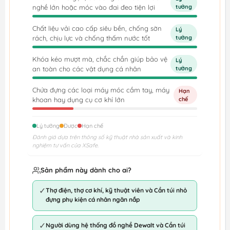
nghề lớn hoặc móc vào đai đeo tiện lợi
tưởng
Chất liệu vải cao cấp siêu bền, chống sờn
Lý
rách, chịu lực và chống thấm nước tốt
tưởng
Khóa kéo mượt mà, chắc chắn giúp bảo vệ
Lý
an toàn cho các vật dụng cá nhân
tưởng
Chứa đựng các loại máy móc cầm tay, máy
Hạn
khoan hay dụng cụ cơ khí lớn
chế
Lý tưởng
Được
Hạn chế
Đánh giá dựa trên thông số kỹ thuật nhà sản xuất và kinh
nghiệm tư vấn của XSafe.
Sản phẩm này dành cho ai?
✓
Thợ điện, thợ cơ khí, kỹ thuật viên và Cần túi nhỏ
đựng phụ kiện cá nhân ngăn nắp
✓
Người dùng hệ thống đồ nghề Dewalt và Cần túi