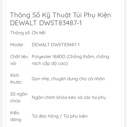
Thông Số Kỹ Thuật Túi Phụ Kiện
DEWALT DWST83487-1
Thông số
Chi tiết
Model
DEWALT DWST83487-1
Chất liệu
Polyester 1680D (Chống thấm, chống
vải
rách cấp độ cao)
Kích
Gọn nhẹ, chuyên dụng cho cá nhân
thước
Số ngăn
Ngăn chính khóa kéo và các túi phụ
chứa
Kiểu
Túi đeo hông / Túi phụ kiện
dáng