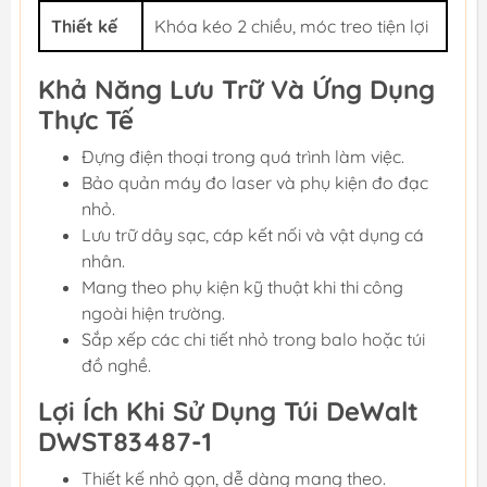
Thiết kế
Khóa kéo 2 chiều, móc treo tiện lợi
Khả Năng Lưu Trữ Và Ứng Dụng
Thực Tế
Đựng điện thoại trong quá trình làm việc.
Bảo quản máy đo laser và phụ kiện đo đạc
nhỏ.
Lưu trữ dây sạc, cáp kết nối và vật dụng cá
nhân.
Mang theo phụ kiện kỹ thuật khi thi công
ngoài hiện trường.
Sắp xếp các chi tiết nhỏ trong balo hoặc túi
đồ nghề.
Lợi Ích Khi Sử Dụng Túi DeWalt
DWST83487-1
Thiết kế nhỏ gọn, dễ dàng mang theo.