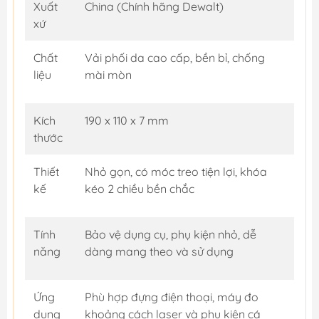
Xuất
China (Chính hãng Dewalt)
xứ
Chất
Vải phối da cao cấp, bền bỉ, chống
liệu
mài mòn
Kích
190 x 110 x 7 mm
thước
Thiết
Nhỏ gọn, có móc treo tiện lợi, khóa
kế
kéo 2 chiều bền chắc
Tính
Bảo vệ dụng cụ, phụ kiện nhỏ, dễ
năng
dàng mang theo và sử dụng
Ứng
Phù hợp đựng điện thoại, máy đo
dụng
khoảng cách laser và phụ kiện cá