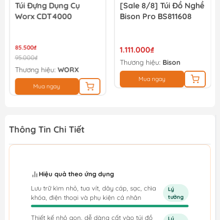
[Sale 8/8] Túi Đồ Nghề
[Sale 8/8] Túi Đồ Nghề
Bison Pro BS811608
Mini Bison BS811577
1.111.000₫
463.000₫
Thương hiệu:
Bison
Thương hiệu:
Bison
Mua ngay
Mua ngay
Thông Tin Chi Tiết
Hiệu quả theo ứng dụng
Lưu trữ kìm nhỏ, tua vít, dây cáp, sạc, chìa
Lý
khóa, điện thoại và phụ kiện cá nhân
tưởng
Thiết kế nhỏ gọn, dễ dàng cất vào túi đồ
Lý