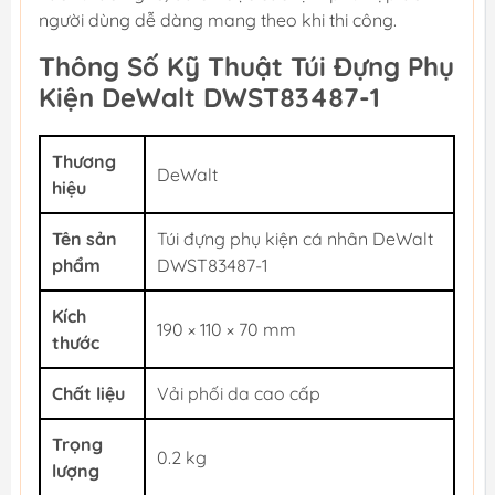
người dùng dễ dàng mang theo khi thi công.
Thông Số Kỹ Thuật Túi Đựng Phụ
Kiện DeWalt DWST83487-1
Thương
DeWalt
hiệu
Tên sản
Túi đựng phụ kiện cá nhân DeWalt
phẩm
DWST83487-1
Kích
190 × 110 × 70 mm
thước
Chất liệu
Vải phối da cao cấp
Trọng
0.2 kg
lượng