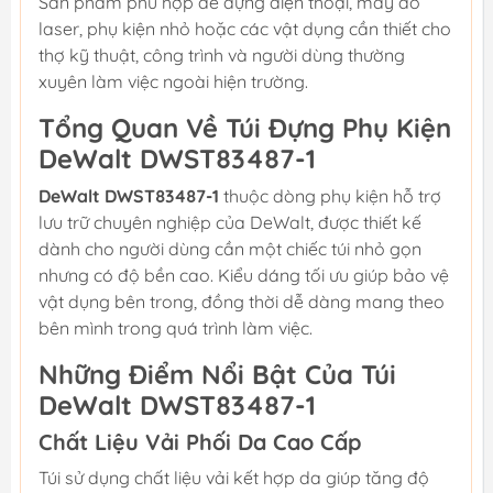
Sản phẩm phù hợp để đựng điện thoại, máy đo
laser, phụ kiện nhỏ hoặc các vật dụng cần thiết cho
thợ kỹ thuật, công trình và người dùng thường
xuyên làm việc ngoài hiện trường.
Tổng Quan Về Túi Đựng Phụ Kiện
DeWalt DWST83487-1
DeWalt DWST83487-1
thuộc dòng phụ kiện hỗ trợ
lưu trữ chuyên nghiệp của DeWalt, được thiết kế
dành cho người dùng cần một chiếc túi nhỏ gọn
nhưng có độ bền cao. Kiểu dáng tối ưu giúp bảo vệ
vật dụng bên trong, đồng thời dễ dàng mang theo
bên mình trong quá trình làm việc.
Những Điểm Nổi Bật Của Túi
DeWalt DWST83487-1
Chất Liệu Vải Phối Da Cao Cấp
Túi sử dụng chất liệu vải kết hợp da giúp tăng độ