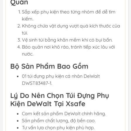
Quản
Sắp xếp phụ kiện theo từng nhóm để dễ tìm
kiếm.
Không chứa vật dụng vượt quá kích thước của
túi.
Vệ sinh túi bằng khăn mềm khi có bụi bẩn.
Bảo quản nơi khô ráo, tránh tiếp xúc lâu với
nước.
Bộ Sản Phẩm Bao Gồm
01 túi đựng phụ kiện cá nhân DeWalt
DWST83487-1.
Lý Do Nên Chọn Túi Đựng Phụ
Kiện DeWalt Tại Xsafe
Cam kết sản phẩm DeWalt chính hãng.
Sản phẩm chất lượng, độ bền cao.
Tư vấn lựa chọn phụ kiện phù hợp.