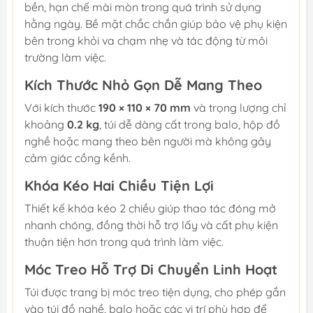
bền, hạn chế mài mòn trong quá trình sử dụng
hằng ngày. Bề mặt chắc chắn giúp bảo vệ phụ kiện
bên trong khỏi va chạm nhẹ và tác động từ môi
trường làm việc.
Kích Thước Nhỏ Gọn Dễ Mang Theo
Với kích thước
190 × 110 × 70 mm
và trọng lượng chỉ
khoảng
0.2 kg
, túi dễ dàng cất trong balo, hộp đồ
nghề hoặc mang theo bên người mà không gây
cảm giác cồng kềnh.
Khóa Kéo Hai Chiều Tiện Lợi
Thiết kế khóa kéo 2 chiều giúp thao tác đóng mở
nhanh chóng, đồng thời hỗ trợ lấy và cất phụ kiện
thuận tiện hơn trong quá trình làm việc.
Móc Treo Hỗ Trợ Di Chuyển Linh Hoạt
Túi được trang bị móc treo tiện dụng, cho phép gắn
vào túi đồ nghề, balo hoặc các vị trí phù hợp để