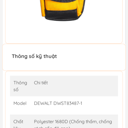
Thông số kỹ thuật
Thông
Chi tiết
số
Model
DEWALT DWST83487-1
Chất
Polyester 1680D (Chống thấm, chống