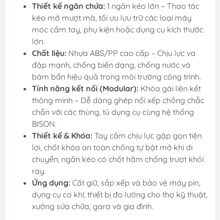
Thiết kế ngăn chứa:
1 ngăn kéo lớn – Thao tác
kéo mở mượt mà, tối ưu lưu trữ các loại máy
móc cầm tay, phụ kiện hoặc dụng cụ kích thước
lớn.
Chất liệu:
Nhựa ABS/PP cao cấp – Chịu lực va
đập mạnh, chống biến dạng, chống nước và
bám bẩn hiệu quả trong môi trường công trình.
Tính năng kết nối (Modular):
Khóa gài liên kết
thông minh – Dễ dàng ghép nối xếp chồng chắc
chắn với các thùng, tủ dụng cụ cùng hệ thống
BISON.
Thiết kế & Khóa:
Tay cầm chịu lực gập gọn tiện
lợi, chốt khóa an toàn chống tự bật mở khi di
chuyển, ngăn kéo có chốt hãm chống trượt khỏi
ray.
Ứng dụng:
Cất giữ, sắp xếp và bảo vệ máy pin,
dụng cụ cơ khí, thiết bị đo lường cho thợ kỹ thuật,
xưởng sửa chữa, gara và gia đình.