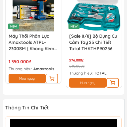
NEW
[Sale 8/8] Bộ Dụng Cụ
Máy Vặn Vít Dùng Pin
Cầm Tay 25 Chi Tiết
4V Total TSDLI0403
èm
Total THKTHP90256
576.000₫
620.000₫
640.000₫
ls
Thương hiệu:
TOTAL
Thương hiệu:
TOTAL
Mua ngay
Mua ngay
Thông Tin Chi Tiết