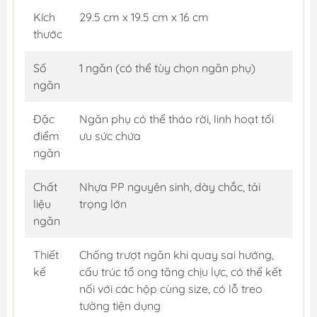
Kích
29.5 cm x 19.5 cm x 16 cm
thước
Số
1 ngăn (có thể tùy chọn ngăn phụ)
ngăn
Đặc
Ngăn phụ có thể tháo rời, linh hoạt tối
điểm
ưu sức chứa
ngăn
Chất
Nhựa PP nguyên sinh, dày chắc, tải
liệu
trọng lớn
ngăn
Thiết
Chống trượt ngăn khi quay sai hướng,
kế
cấu trúc tổ ong tăng chịu lực, có thể kết
nối với các hộp cùng size, có lỗ treo
tường tiện dụng