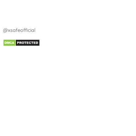
@xsafeofficial