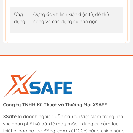
Ứng
Đựng ốc vít, linh kiện điện tử, đồ thủ
dụng
công và các dụng cụ nhỏ gọn
Công ty TNHH Kỹ Thuật và Thương Mại XSAFE
XSafe
là doanh nghiệp dẫn đầu tại Việt Nam trong lĩnh
vực phân phối và bán lẻ máy móc – dụng cụ cầm tay –
thiết bị bảo hộ lao động, cam kết 100% hàng chính hãng.