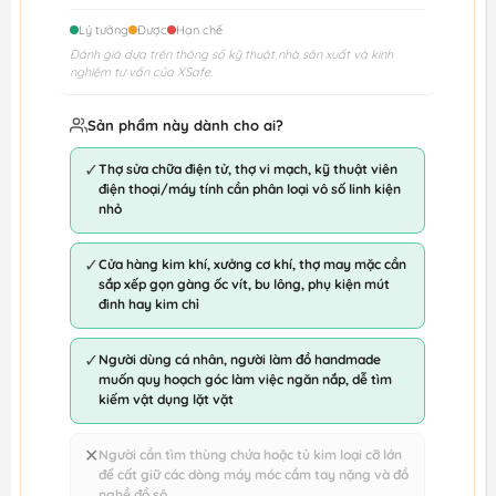
Lý tưởng
Được
Hạn chế
Đánh giá dựa trên thông số kỹ thuật nhà sản xuất và kinh
nghiệm tư vấn của XSafe.
Sản phẩm này dành cho ai?
✓
Thợ sửa chữa điện tử, thợ vi mạch, kỹ thuật viên
điện thoại/máy tính cần phân loại vô số linh kiện
nhỏ
✓
Cửa hàng kim khí, xưởng cơ khí, thợ may mặc cần
sắp xếp gọn gàng ốc vít, bu lông, phụ kiện mút
đinh hay kim chỉ
✓
Người dùng cá nhân, người làm đồ handmade
muốn quy hoạch góc làm việc ngăn nắp, dễ tìm
kiếm vật dụng lặt vặt
✕
Người cần tìm thùng chứa hoặc tủ kim loại cỡ lớn
để cất giữ các dòng máy móc cầm tay nặng và đồ
nghề đồ sộ