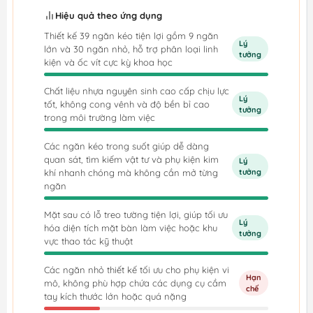
Hiệu quả theo ứng dụng
Thiết kế 39 ngăn kéo tiện lợi gồm 9 ngăn
Lý
lớn và 30 ngăn nhỏ, hỗ trợ phân loại linh
tưởng
kiện và ốc vít cực kỳ khoa học
Chất liệu nhựa nguyên sinh cao cấp chịu lực
Lý
tốt, không cong vênh và độ bền bỉ cao
tưởng
trong môi trường làm việc
Các ngăn kéo trong suốt giúp dễ dàng
quan sát, tìm kiếm vật tư và phụ kiện kim
Lý
khí nhanh chóng mà không cần mở từng
tưởng
ngăn
Mặt sau có lỗ treo tường tiện lợi, giúp tối ưu
Lý
hóa diện tích mặt bàn làm việc hoặc khu
tưởng
vực thao tác kỹ thuật
Các ngăn nhỏ thiết kế tối ưu cho phụ kiện vi
Hạn
mô, không phù hợp chứa các dụng cụ cầm
chế
tay kích thước lớn hoặc quá nặng