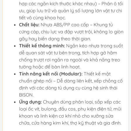
hợp các ngăn kích thước khác nhau) – Phân ô tối
ưu, giúp lưu trữ và quản lý số lượng lớn vật tư chi
tiết vô cùng khoa học.
Chất liệu:
Nhựa ABS/PP cao cấp – Khung tủ
cứng cáp, chịu lực va đập vượt trội, không lo giòn
gãy hay biến dạng theo thời gian.
Thiết kế thông minh:
Ngăn kéo nhựa trong suốt
dễ quan sát vật tư bên trong, tích hợp gờ hãm
chống trượt rơi ngăn ra ngoài và khả năng treo
tường hoặc để bàn linh hoạt.
Tính năng kết nối (Modular):
Thiết kế mặt
chuẩn ghép nối – Dễ dàng liên kết, xếp chồng cố
định với các dòng tủ dụng cụ cùng hệ sinh thái
BISON.
Ứng dụng:
Chuyên dùng phân loại, sắp xếp các
loại ốc vít, bulong, đầu cos, phụ kiện điện tử, mũi
khoan và linh kiện cơ khí nhỏ cho xưởng sửa
chữa, cửa hàng kim khí, thợ kỹ thuật và gia đình.