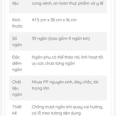
liệu
cong vênh, an toàn thực phẩm và y tế
Kích
47.5 cm x 38 cm x 16 cm
thước
Số
39 ngăn (bao gồm 9 ngăn kín)
ngăn
Đặc
Ngăn phụ có thể tháo rời, linh hoạt tối
điểm
ưu sức chứa từng ngăn
ngăn
Chất
Nhựa PP nguyên sinh, dày chắc, tải
liệu
trọng lớn
ngăn
Thiết
Chống trượt ngăn khi quay sai hướng,
kế
có lỗ treo tường tiện dụng