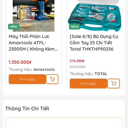
NEW
[Sale 8/8] Bộ Dụng Cụ
Máy Vặn Vít Dùng Pin
Cầm Tay 25 Chi Tiết
4V Total TSDLI0403
Total THKTHP90256
576.000₫
620.000₫
640.000₫
Thương hiệu:
TOTAL
Thương hiệu:
TOTAL
Mua ngay
Mua ngay
Thông Tin Chi Tiết