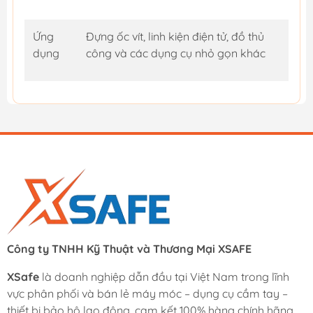
Ứng
Đựng ốc vít, linh kiện điện tử, đồ thủ
dụng
công và các dụng cụ nhỏ gọn khác
Công ty TNHH Kỹ Thuật và Thương Mại XSAFE
XSafe
là doanh nghiệp dẫn đầu tại Việt Nam trong lĩnh
vực phân phối và bán lẻ máy móc – dụng cụ cầm tay –
thiết bị bảo hộ lao động, cam kết 100% hàng chính hãng.