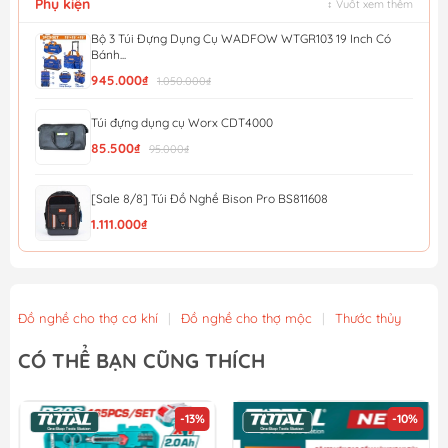
Phụ kiện
↕ Vuốt xem thêm
Bộ 3 Túi Đựng Dụng Cụ WADFOW WTGR103 19 Inch Có
Bánh...
945.000₫
1.050.000₫
Túi đựng dụng cụ Worx CDT4000
85.500₫
95.000₫
[Sale 8/8] Túi Đồ Nghề Bison Pro BS811608
1.111.000₫
[Sale 8/8] Túi Đồ Nghề Mini Bison BS811577
463.000₫
Đồ nghề cho thợ cơ khí
|
Đồ nghề cho thợ mộc
|
Thước thủy
Túi đựng dụng cụ đeo thắt lưng 7 ngăn Total THT16P40125
CÓ THỂ BẠN CŨNG THÍCH
51.300₫
57.000₫
-13%
-10%
Túi vải đựng máy Worx 50028624