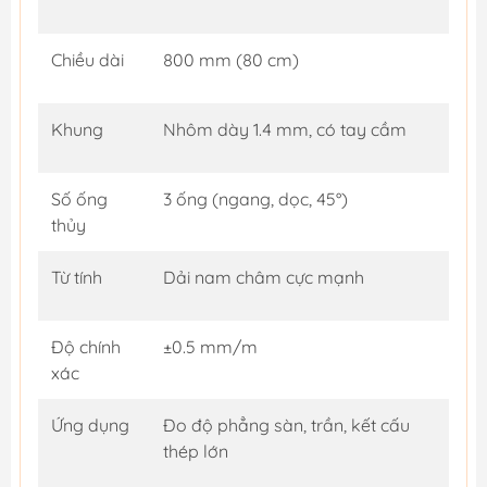
Chiều dài
800 mm (80 cm)
Khung
Nhôm dày 1.4 mm, có tay cầm
Số ống
3 ống (ngang, dọc, 45°)
thủy
Từ tính
Dải nam châm cực mạnh
Độ chính
±0.5 mm/m
xác
Ứng dụng
Đo độ phẳng sàn, trần, kết cấu
thép lớn