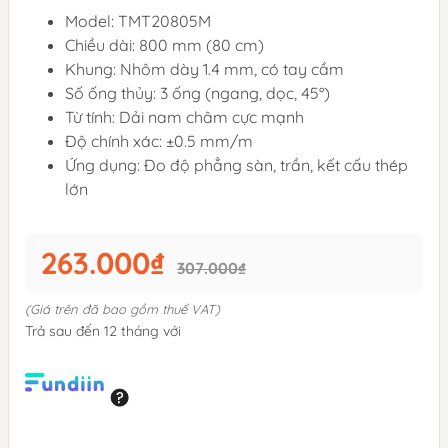
Model: TMT20805M
Chiều dài: 800 mm (80 cm)
Khung: Nhôm dày 1.4 mm, có tay cầm
Số ống thủy: 3 ống (ngang, dọc, 45°)
Từ tính: Dải nam châm cực mạnh
Độ chính xác: ±0.5 mm/m
Ứng dụng: Đo độ phẳng sàn, trần, kết cấu thép
lớn
263.000₫
307.000₫
(Giá trên đã bao gồm thuế VAT)
Trả sau đến 12 tháng với