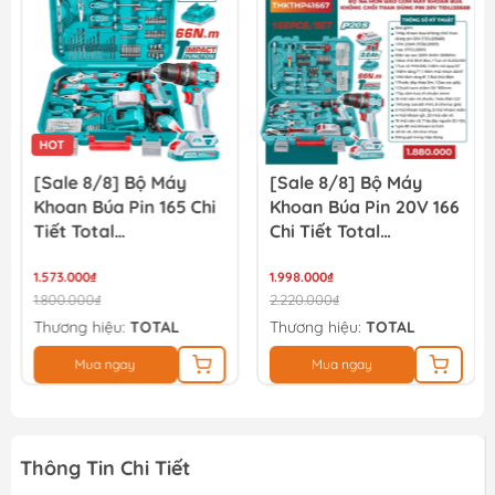
126.000₫
140.000₫
HOT
[Sale 8/8] Bộ Máy
[Sale 8/8] Bộ Máy
Khoan Búa Pin 165 Chi
Khoan Búa Pin 20V 166
Tiết Total
Chi Tiết Total
THKTHP11652
TIDLI20668
1.573.000₫
THKTHP41667
1.998.000₫
1.800.000₫
2.220.000₫
Thương hiệu:
TOTAL
Thương hiệu:
TOTAL
Mua ngay
Mua ngay
Thông Tin Chi Tiết