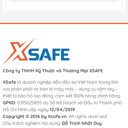
Công ty TNHH Kỹ Thuật và Thương Mại XSAFE
XSafe
là doanh nghiệp dẫn đầu tại Việt Nam trong lĩnh
vực phân phối và bán lẻ máy móc – dụng cụ cầm tay –
thiết bị bảo hộ lao động, cam kết 100% hàng chính hãng.
GPKD:
0315625855 do Sở Kế hoạch và Đầu tư Thành phố
Hồ Chí Minh cấp ngày
12/04/2019
Copyright © 2016 by Xsafe.vn
. All rights reserved
Chịu trách nghiệm nội dung:
Đỗ Trịnh Nhất Duy