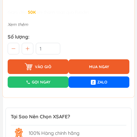
Giảm đến
50K
khi thanh toán qua Fundiin.
Xem thêm
Số lượng:
VÀO GIỎ
MUA NGAY
GỌI NGAY
ZALO
Z
Tại Sao Nên Chọn XSAFE?
100% Hàng chính hãng