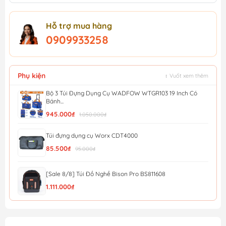
Hỗ trợ mua hàng
0909933258
Phụ kiện
↕ Vuốt xem thêm
Bộ 3 Túi Đựng Dụng Cụ WADFOW WTGR103 19 Inch Có
Bánh...
945.000₫
1.050.000₫
Túi đựng dụng cụ Worx CDT4000
85.500₫
95.000₫
[Sale 8/8] Túi Đồ Nghề Bison Pro BS811608
1.111.000₫
[Sale 8/8] Túi Đồ Nghề Mini Bison BS811577
463.000₫