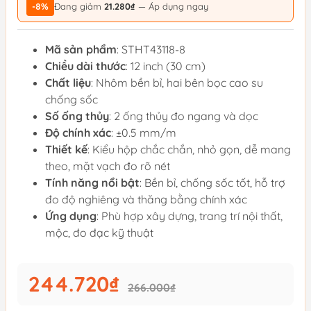
-8%
Đang giảm
21.280₫
— Áp dụng ngay
Mã sản phẩm
: STHT43118-8
Chiều dài thước
: 12 inch (30 cm)
Chất liệu
: Nhôm bền bỉ, hai bên bọc cao su
chống sốc
Số ống thủy
: 2 ống thủy đo ngang và dọc
Độ chính xác
: ±0.5 mm/m
Thiết kế
: Kiểu hộp chắc chắn, nhỏ gọn, dễ mang
theo, mặt vạch đo rõ nét
Tính năng nổi bật
: Bền bỉ, chống sốc tốt, hỗ trợ
đo độ nghiêng và thăng bằng chính xác
Ứng dụng
: Phù hợp xây dựng, trang trí nội thất,
mộc, đo đạc kỹ thuật
244.720₫
266.000₫