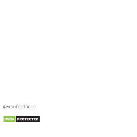
@xsafeofficial