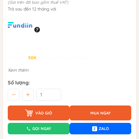
(Giá trên đã bao gồm thuế VAT)
Trả sau đến 12 tháng với
Giảm đến
50K
khi thanh toán qua Fundiin.
Xem thêm
Số lượng:
VÀO GIỎ
MUA NGAY
GỌI NGAY
ZALO
Z