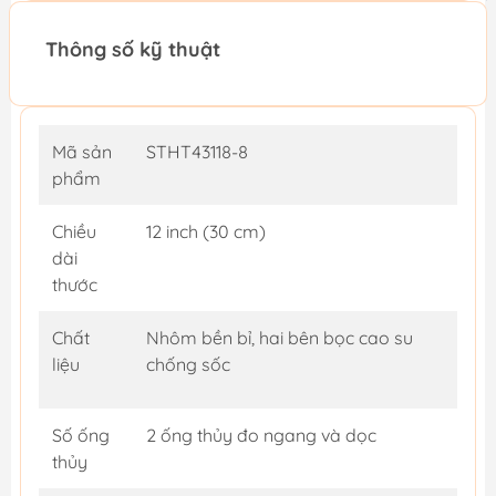
Thông số kỹ thuật
Mã sản
STHT43118-8
phẩm
Chiều
12 inch (30 cm)
dài
thước
Chất
Nhôm bền bỉ, hai bên bọc cao su
liệu
chống sốc
Số ống
2 ống thủy đo ngang và dọc
thủy