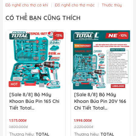
Đồ nghề cho thợ cơ khí
|
Đồ nghề cho thợ mộc
|
Thước thủy
Túi đựng dụng cụ đeo thắt lưng 7 ngăn Total THT16P40125
CÓ THỂ BẠN CŨNG THÍCH
51.300₫
57.000₫
-13%
-10%
Túi vải đựng máy Worx 50028624
126.000₫
140.000₫
HOT
[Sale 8/8] Bộ Máy
[Sale 8/8] Bộ Máy
Khoan Búa Pin 165 Chi
Khoan Búa Pin 20V 166
Tiết Total
Chi Tiết Total
THKTHP11652
TIDLI20668
1.573.000₫
THKTHP41667
1.998.000₫
1.800.000₫
2.220.000₫
Thương hiệu:
TOTAL
Thương hiệu:
TOTAL