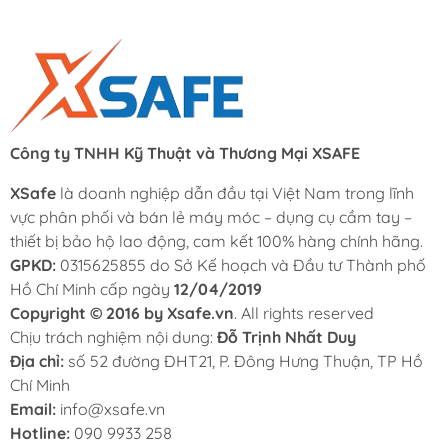
Công ty TNHH Kỹ Thuật và Thương Mại XSAFE
XSafe
là doanh nghiệp dẫn đầu tại Việt Nam trong lĩnh
vực phân phối và bán lẻ máy móc – dụng cụ cầm tay –
thiết bị bảo hộ lao động, cam kết 100% hàng chính hãng.
GPKD:
0315625855 do Sở Kế hoạch và Đầu tư Thành phố
Hồ Chí Minh cấp ngày
12/04/2019
Copyright © 2016 by Xsafe.vn
. All rights reserved
Chịu trách nghiệm nội dung:
Đỗ Trịnh Nhất Duy
Địa chỉ:
số 52 đường ĐHT21, P. Đông Hưng Thuận, TP Hồ
Chí Minh
Email:
info@xsafe.vn
Hotline:
090 9933 258