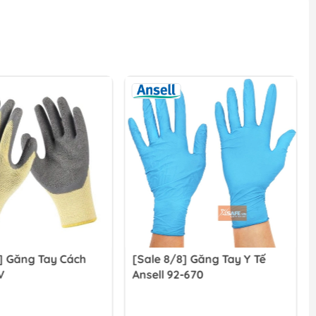
] Găng Tay Cách
[Sale 8/8] Găng Tay Y Tế
V
Ansell 92-670