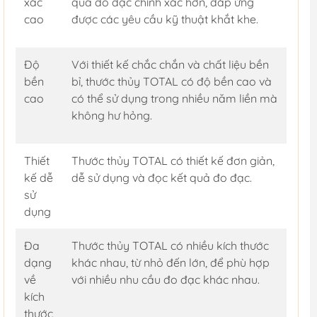
xác
quả đo đạc chính xác hơn, đáp ứng
cao
được các yêu cầu kỹ thuật khắt khe.
Độ
Với thiết kế chắc chắn và chất liệu bền
bền
bỉ, thước thủy TOTAL có độ bền cao và
cao
có thể sử dụng trong nhiều năm liền mà
không hư hỏng.
Thiết
Thước thủy TOTAL có thiết kế đơn giản,
kế dễ
dễ sử dụng và đọc kết quả đo đạc.
sử
dụng
Đa
Thước thủy TOTAL có nhiều kích thước
dạng
khác nhau, từ nhỏ đến lớn, để phù hợp
về
với nhiều nhu cầu đo đạc khác nhau.
kích
thước