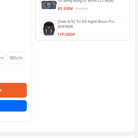
Túi đựng dụng cụ Worx CDT4000
85.500₫
95.000₫
[Sale 8/8] Túi Đồ Nghề Bison Pro
BS811608
1.111.000₫
[Sale 8/8] Túi Đồ Nghề Mini Bison
BS811577
cm
180cm
463.000₫
Túi đựng dụng cụ đeo thắt lưng 7 ngăn
Total THT16P40125
51.300₫
57.000₫
Y
Túi vải đựng máy Worx 50028624
126.000₫
140.000₫