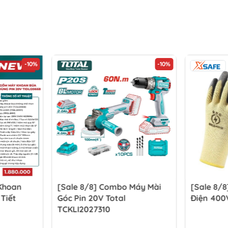
-10%
-10%
 Khoan
[Sale 8/8] Combo Máy Mài
[Sale 8/8
 Tiết
Góc Pin 20V Total
Điện 400
TCKLI2027310