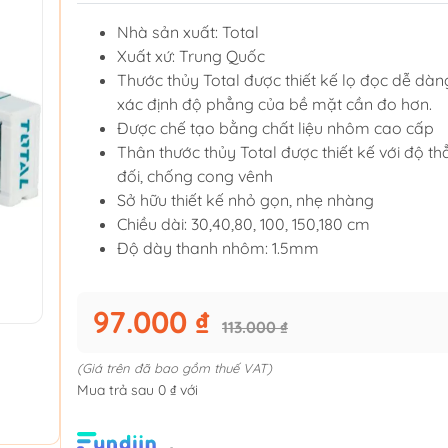
Nhà sản xuất: Total
Xuất xứ: Trung Quốc
Thước thủy Total được thiết kế lọ đọc dễ dà
xác định độ phẳng của bề mặt cần đo hơn.
Được chế tạo bằng chất liệu nhôm cao cấp
Thân thước thủy Total được thiết kế với độ th
đối, chống cong vênh
Sở hữu thiết kế nhỏ gọn, nhẹ nhàng
Chiều dài: 30,40,80, 100, 150,180 cm
Độ dày thanh nhôm: 1.5mm
97.000 ₫
113.000 ₫
(Giá trên đã bao gồm thuế VAT)
Mua trả sau 0 ₫ với