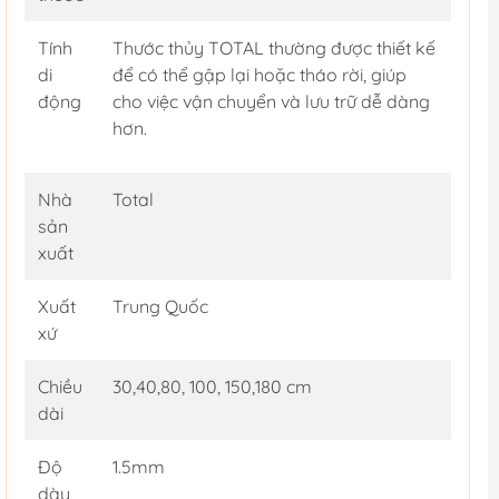
Tính
Thước thủy TOTAL thường được thiết kế
di
để có thể gập lại hoặc tháo rời, giúp
động
cho việc vận chuyển và lưu trữ dễ dàng
hơn.
Nhà
Total
sản
xuất
Xuất
Trung Quốc
xứ
Chiều
30,40,80, 100, 150,180 cm
dài
Độ
1.5mm
dày