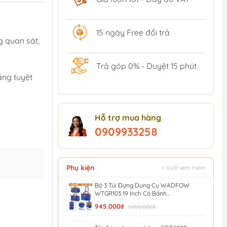
15 ngày Free đổi trả
ng quan sát,
Trả góp 0% - Duyệt 15 phút
ẳng tuyệt
Hỗ trợ mua hàng
0909933258
Phụ kiện
↕ Vuốt xem thêm
Bộ 3 Túi Đựng Dụng Cụ WADFOW
WTGR103 19 Inch Có Bánh...
945.000₫
1.050.000₫