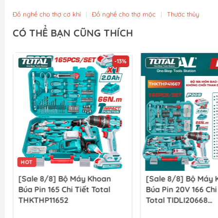
Đồ nghề cho thợ cơ khí
|
Đồ nghề cho thợ mộc
|
Thước thủy
CÓ THỂ BẠN CŨNG THÍCH
-13%
HOT
[Sale 8/8] Bộ Máy Khoan
[Sale 8/8] Bộ Máy
Búa Pin 165 Chi Tiết Total
Búa Pin 20V 166 Chi
THKTHP11652
Total TIDLI20668
THKTHP41667