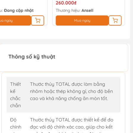
260.000₫
u:
Đang cập nhật
Thương hiệu:
Ansell
ua ngay
Mua ngay
Thông số kỹ thuật
Thiết
Thước thủy TOTAL được làm bằng
kế
nhôm hoặc thép không gỉ, cho độ bền
chắc
cao và khả năng chống ăn mòn tốt.
chắn
Độ
Thước thủy TOTAL được thiết kế để đo
chính
đạc với độ chính xác cao, giúp cho kết