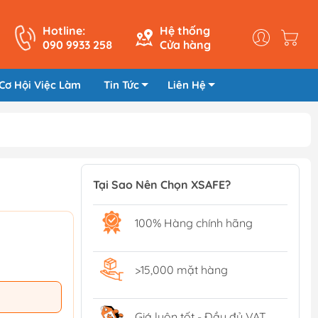
Hotline:
Hệ thống
090 9933 258
Cửa hàng
Cơ Hội Việc Làm
Tin Tức
Liên Hệ
Tại Sao Nên Chọn XSAFE?
100% Hàng chính hãng
>15,000 mặt hàng
Giá luôn tốt - Đầy đủ VAT