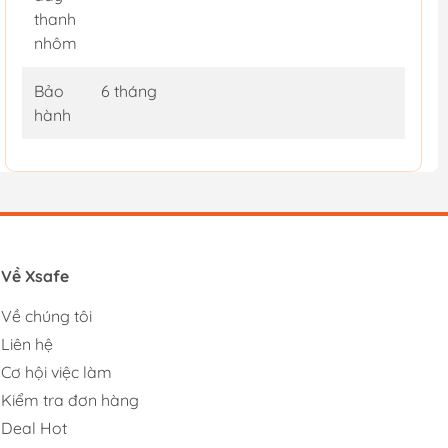
thanh
nhôm
Bảo
6 tháng
hành
Về Xsafe
Về chúng tôi
Liên hệ
Cơ hội việc làm
Kiểm tra đơn hàng
Deal Hot