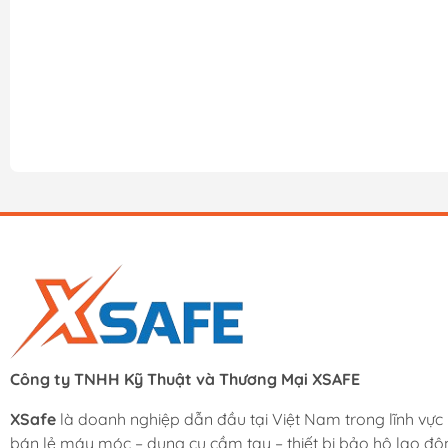
Công ty TNHH Kỹ Thuật và Thương Mại XSAFE
XSafe
là doanh nghiệp dẫn đầu tại Việt Nam trong lĩnh vực
bán lẻ máy móc – dụng cụ cầm tay – thiết bị bảo hộ lao độ