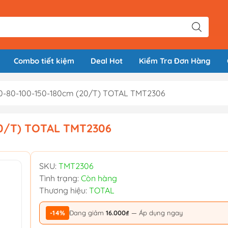
Combo tiết kiệm
Deal Hot
Kiểm Tra Đơn Hàng
40-80-100-150-180cm (20/T) TOTAL TMT2306
20/T) TOTAL TMT2306
SKU:
TMT2306
Tình trạng:
Còn hàng
Thương hiệu:
TOTAL
-14%
Đang giảm
16.000₫
— Áp dụng ngay