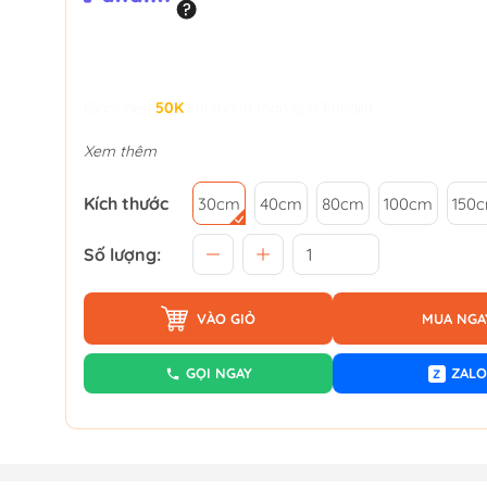
Giảm đến
50K
khi thanh toán qua Fundiin.
Xem thêm
Kích thước
30cm
40cm
80cm
100cm
150
Số lượng:
VÀO GIỎ
MUA NGA
GỌI NGAY
ZALO
Z