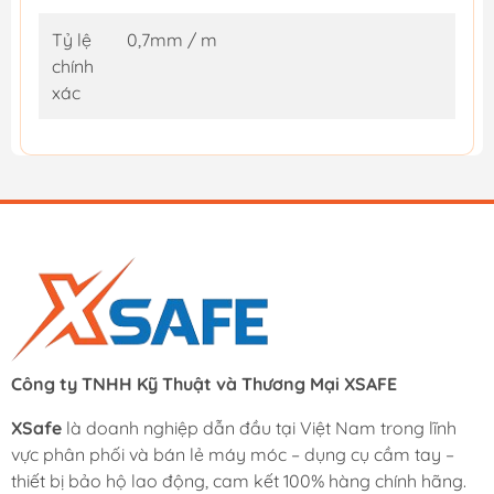
Tỷ lệ
0,7mm / m
chính
xác
Công ty TNHH Kỹ Thuật và Thương Mại XSAFE
XSafe
là doanh nghiệp dẫn đầu tại Việt Nam trong lĩnh
vực phân phối và bán lẻ máy móc – dụng cụ cầm tay –
thiết bị bảo hộ lao động, cam kết 100% hàng chính hãng.