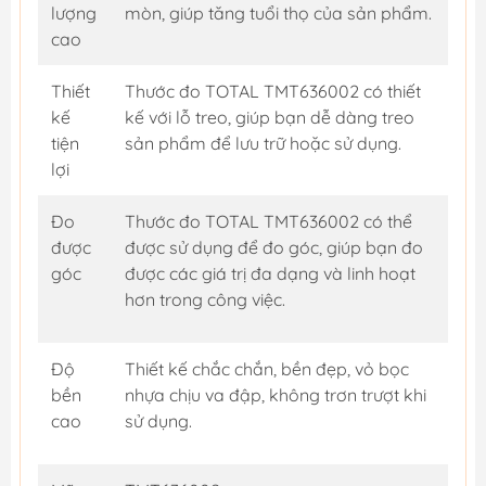
lượng
mòn, giúp tăng tuổi thọ của sản phẩm.
cao
Thiết
Thước đo TOTAL TMT636002 có thiết
kế
kế với lỗ treo, giúp bạn dễ dàng treo
tiện
sản phẩm để lưu trữ hoặc sử dụng.
lợi
Đo
Thước đo TOTAL TMT636002 có thể
được
được sử dụng để đo góc, giúp bạn đo
góc
được các giá trị đa dạng và linh hoạt
hơn trong công việc.
Độ
Thiết kế chắc chắn, bền đẹp, vỏ bọc
bền
nhựa chịu va đập, không trơn trượt khi
cao
sử dụng.