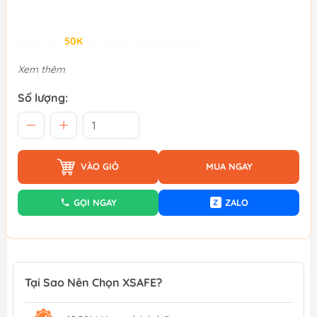
Giảm đến
50K
khi thanh toán qua Fundiin.
Xem thêm
Số lượng:
VÀO GIỎ
MUA NGAY
GỌI NGAY
ZALO
Z
Tại Sao Nên Chọn XSAFE?