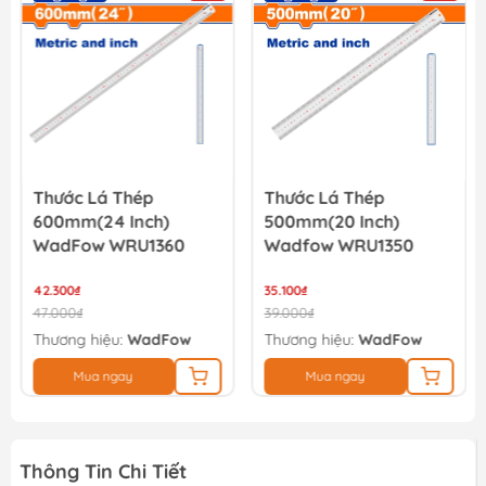
126.000₫
140.000₫
Thước Lá Thép
Thước Lá Thép
600mm(24 Inch)
500mm(20 Inch)
WadFow WRU1360
Wadfow WRU1350
42.300₫
35.100₫
47.000₫
39.000₫
Thương hiệu:
WadFow
Thương hiệu:
WadFow
Mua ngay
Mua ngay
Thông Tin Chi Tiết