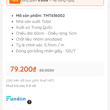
-10%
Đang giảm
8.800₫
— Áp dụng ngay
Mã sản phẩm: TMT636002
Nhà sản xuất: Total
Xuất xứ: Trung Quốc
Chiều dài: 60cm - Chiều rộng: 5cm
Chất liệu: nhôm anodized.
Tỷ lệ chính xác: 0,7mm / m
Đóng gói bằng nhãn giấy - 120/T
79.200₫
88.000₫
(Giá trên đã bao gồm thuế VAT)
Mua trả sau 0 ₫ với