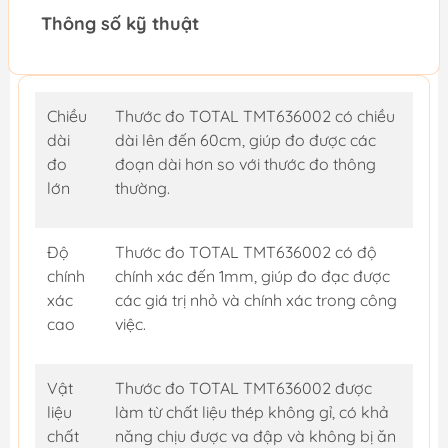
Thông số kỹ thuật
Chiều
Thước đo TOTAL TMT636002 có chiều
dài
dài lên đến 60cm, giúp đo được các
đo
đoạn dài hơn so với thước đo thông
lớn
thường.
Độ
Thước đo TOTAL TMT636002 có độ
chính
chính xác đến 1mm, giúp đo đạc được
xác
các giá trị nhỏ và chính xác trong công
cao
việc.
Vật
Thước đo TOTAL TMT636002 được
liệu
làm từ chất liệu thép không gỉ, có khả
chất
năng chịu được va đập và không bị ăn