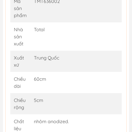
Mã
TMT636002
sản
phẩm
Nhà
Total
sản
xuất
Xuất
Trung Quốc
xứ
Chiều
60cm
dài
Chiều
5cm
rộng
Chất
nhôm anodized.
liệu