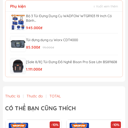
Phụ kiện
↕ Vuốt xem thêm
Bộ 3 Túi Đựng Dụng Cụ WADFOW WTGR103 19 Inch Có
Bánh...
945.000₫
Túi đựng dụng cụ Worx CDT4000
85.500₫
95.000₫
[Sale 8/8] Túi Đựng Đồ Nghề Bison Pro Size Lớn BS811608
1.111.000₫
Túi đựng dụng cụ Bison mini BS811577
463.000₫
Thước lá
|
Thước đo
|
TOTAL
Túi đựng dụng cụ đeo thắt lưng 7 ngăn Total THT16P40125
CÓ THỂ BẠN CŨNG THÍCH
51.300₫
57.000₫
-10%
-10%
Túi vải đựng máy Worx 50028624