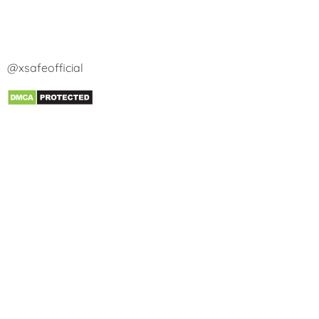
@xsafeofficial