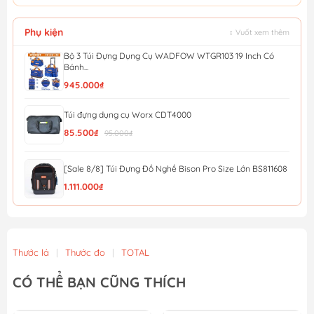
Phụ kiện
↕ Vuốt xem thêm
Bộ 3 Túi Đựng Dụng Cụ WADFOW WTGR103 19 Inch Có
Bánh...
945.000₫
Túi đựng dụng cụ Worx CDT4000
85.500₫
95.000₫
[Sale 8/8] Túi Đựng Đồ Nghề Bison Pro Size Lớn BS811608
1.111.000₫
Túi đựng dụng cụ Bison mini BS811577
463.000₫
Thước lá
|
Thước đo
|
TOTAL
Túi đựng dụng cụ đeo thắt lưng 7 ngăn Total THT16P40125
CÓ THỂ BẠN CŨNG THÍCH
51.300₫
57.000₫