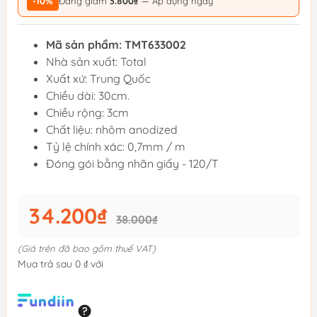
-10%
Đang giảm
3.800₫
— Áp dụng ngay
Mã sản phẩm: TMT633002
Nhà sản xuất: Total
Xuất xứ: Trung Quốc
Chiều dài: 30cm.
Chiều rộng: 3cm
Chất liệu: nhôm anodized
Tỷ lệ chính xác: 0,7mm / m
Đóng gói bằng nhãn giấy - 120/T
34.200₫
38.000₫
(Giá trên đã bao gồm thuế VAT)
Mua trả sau 0 ₫ với