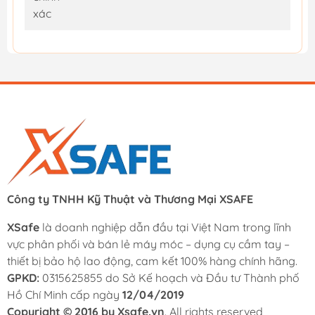
xác
Công ty TNHH Kỹ Thuật và Thương Mại XSAFE
XSafe
là doanh nghiệp dẫn đầu tại Việt Nam trong lĩnh
vực phân phối và bán lẻ máy móc – dụng cụ cầm tay –
thiết bị bảo hộ lao động, cam kết 100% hàng chính hãng.
GPKD:
0315625855 do Sở Kế hoạch và Đầu tư Thành phố
Hồ Chí Minh cấp ngày
12/04/2019
Copyright © 2016 by Xsafe.vn
. All rights reserved