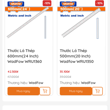
-10%
-10%
Túi vải đựng máy Worx 50028624
126.000₫
140.000₫
Thước Lá Thép
Thước Lá Thép
600mm(24 Inch)
500mm(20 Inch)
WadFow WRU1360
Wadfow WRU1350
42.300₫
35.100₫
47.000₫
39.000₫
Thương hiệu:
WadFow
Thương hiệu:
WadFow
Mua ngay
Mua ngay