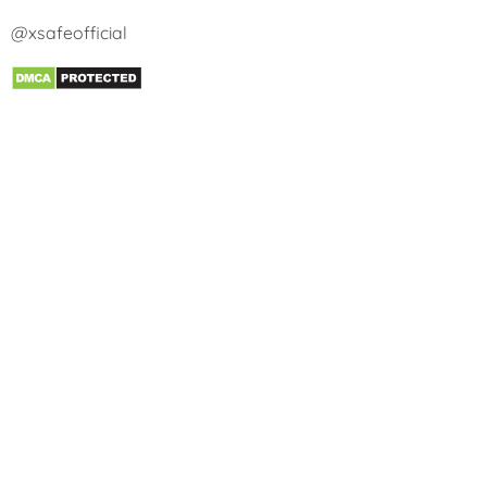
@xsafeofficial