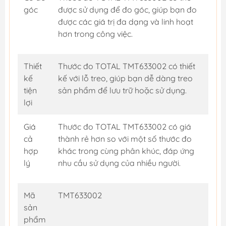
góc
được sử dụng để đo góc, giúp bạn đo
được các giá trị đa dạng và linh hoạt
hơn trong công việc.
Thiết
Thước đo TOTAL TMT633002 có thiết
kế
kế với lỗ treo, giúp bạn dễ dàng treo
tiện
sản phẩm để lưu trữ hoặc sử dụng.
lợi
Giá
Thước đo TOTAL TMT633002 có giá
cả
thành rẻ hơn so với một số thước đo
hợp
khác trong cùng phân khúc, đáp ứng
lý
nhu cầu sử dụng của nhiều người.
Mã
TMT633002
sản
phẩm