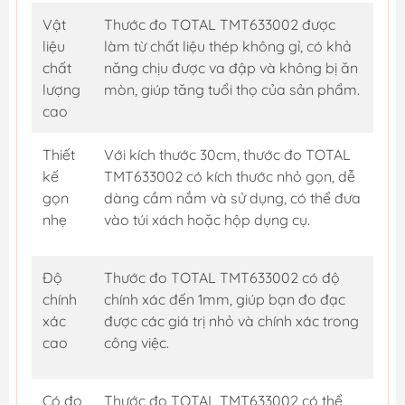
Vật
Thước đo TOTAL TMT633002 được
liệu
làm từ chất liệu thép không gỉ, có khả
chất
năng chịu được va đập và không bị ăn
lượng
mòn, giúp tăng tuổi thọ của sản phẩm.
cao
Thiết
Với kích thước 30cm, thước đo TOTAL
kế
TMT633002 có kích thước nhỏ gọn, dễ
gọn
dàng cầm nắm và sử dụng, có thể đưa
nhẹ
vào túi xách hoặc hộp dụng cụ.
Độ
Thước đo TOTAL TMT633002 có độ
chính
chính xác đến 1mm, giúp bạn đo đạc
xác
được các giá trị nhỏ và chính xác trong
cao
công việc.
Có đo
Thước đo TOTAL TMT633002 có thể