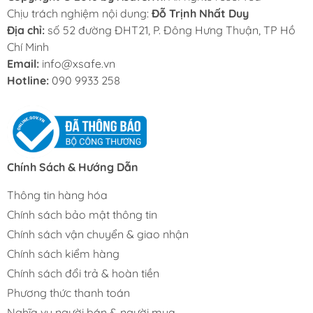
Chịu trách nghiệm nội dung:
Đỗ Trịnh Nhất Duy
Địa chỉ:
số 52 đường ĐHT21, P. Đông Hưng Thuận, TP Hồ
Chí Minh
Email:
info@xsafe.vn
Hotline:
090 9933 258
Chính Sách & Hướng Dẫn
Thông tin hàng hóa
Chính sách bảo mật thông tin
Chính sách vận chuyển & giao nhận
Chính sách kiểm hàng
Chính sách đổi trả & hoàn tiền
Phương thức thanh toán
Nghĩa vụ người bán & người mua