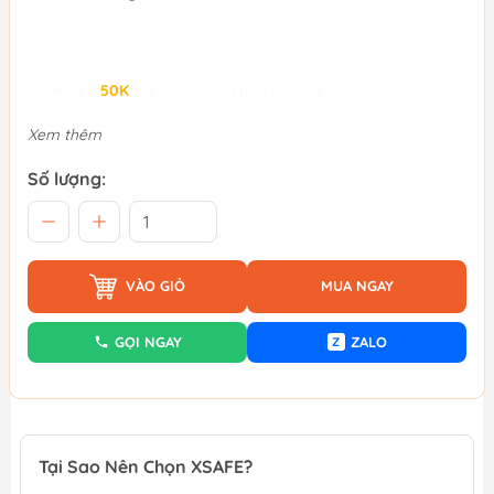
Giảm đến
50K
khi thanh toán qua Fundiin.
Xem thêm
Số lượng:
VÀO GIỎ
MUA NGAY
GỌI NGAY
ZALO
Z
Tại Sao Nên Chọn XSAFE?