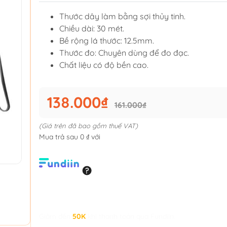
Thước dây làm bằng sợi thủy tinh.
Chiều dài: 30 mét.
Bề rộng lá thước: 12.5mm.
Thước đo: Chuyên dùng để đo đạc.
Chất liệu có độ bền cao.
138.000₫
161.000₫
(Giá trên đã bao gồm thuế VAT)
Mua trả sau 0 ₫ với
Giảm đến
50K
khi thanh toán qua Fundiin.