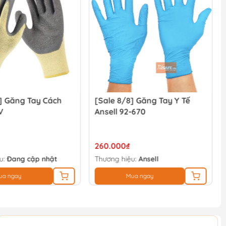
] Găng Tay Cách
[Sale 8/8] Găng Tay Y Tế
V
Ansell 92-670
260.000₫
u:
Đang cập nhật
Thương hiệu:
Ansell
ua ngay
Mua ngay