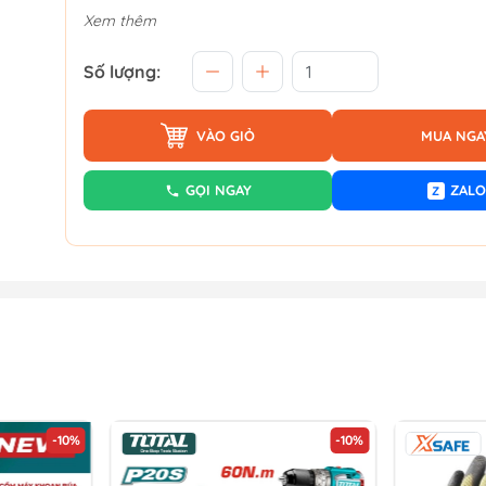
Xem thêm
Số lượng:
VÀO GIỎ
MUA NGA
GỌI NGAY
ZALO
Z
-10%
-10%