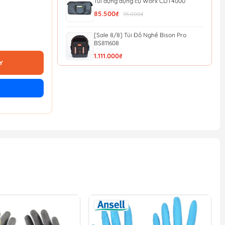
Túi đựng dụng cụ Worx CDT4000
85.500₫
95.000₫
[Sale 8/8] Túi Đồ Nghề Bison Pro
BS811608
1.111.000₫
Y
[Sale 8/8] Túi Đồ Nghề Mini Bison
BS811577
463.000₫
Túi đựng dụng cụ đeo thắt lưng 7 ngăn
Total THT16P40125
51.300₫
57.000₫
Túi vải đựng máy Worx 50028624
126.000₫
140.000₫