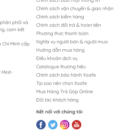
Chính sách vận chuyển & giao nhận
Chính sách kiểm hàng
 phân phối và
Chính sách đổi trả & hoàn tiền
ng, cam kết
Phương thức thanh toán
Nghĩa vụ người bán & người mua
 Chí Minh cấp
Hướng dẫn mua hàng
Điều khoản dịch vụ
Catalogue thương hiệu
 Minh
Chính sách bảo hành Xsafe
Tại sao nên chọn Xsafe
Mua Hàng Trả Góp Online
Đối tác khách hàng
Kết nối với chúng tôi