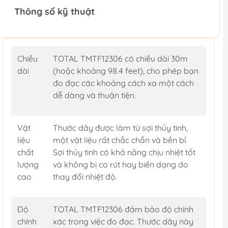
Thông số kỹ thuật
Chiều
TOTAL TMTF12306 có chiều dài 30m
dài
(hoặc khoảng 98.4 feet), cho phép bạn
đo đạc các khoảng cách xa một cách
dễ dàng và thuận tiện.
Vật
Thước dây được làm từ sợi thủy tinh,
liệu
một vật liệu rất chắc chắn và bền bỉ.
chất
Sợi thủy tinh có khả năng chịu nhiệt tốt
lượng
và không bị co rút hay biến dạng do
cao
thay đổi nhiệt độ.
Độ
TOTAL TMTF12306 đảm bảo độ chính
chính
xác trong việc đo đạc. Thước dây này