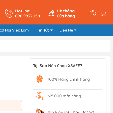
Hotline:
Hệ thống
090 9933 258
Cửa hàng
Cơ Hội Việc Làm
Tin Tức
Liên Hệ
Tại Sao Nên Chọn XSAFE?
100% Hàng chính hãng
>15,000 mặt hàng
Giá luôn tốt - Đầy đủ VAT