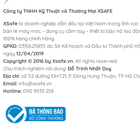
Công ty TNHH Kỹ Thuật và Thương Mại XSAFE
XSafe
là doanh nghiệp dẫn đầu tại Việt Nam trong lĩnh vực
bán lẻ máy móc – dụng cụ cầm tay – thiết bị bảo hộ lao độ
100% hàng chính hãng.
GPKD:
0315625855 do Sở Kế hoạch và Đầu tư Thành phố Hồ
ngày
12/04/2019
Copyright © 2016 by Xsafe.vn
. All rights reserved
Chịu trách nghiệm nội dung:
Đỗ Trịnh Nhất Duy
Địa chỉ:
số 52 đường ĐHT21, P. Đông Hưng Thuận, TP Hồ Chí
Email:
info@xsafe.vn
Hotline:
090 9933 258