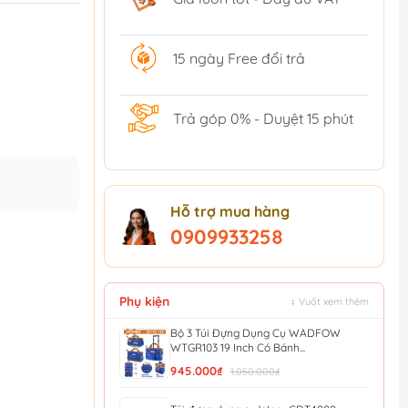
15 ngày Free đổi trả
Trả góp 0% - Duyệt 15 phút
Hỗ trợ mua hàng
0909933258
Phụ kiện
↕ Vuốt xem thêm
Bộ 3 Túi Đựng Dụng Cụ WADFOW
WTGR103 19 Inch Có Bánh...
945.000₫
1.050.000₫