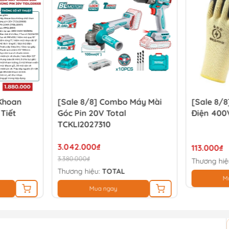
 Khoan
[Sale 8/8] Combo Máy Mài
[Sale 8/8
 Tiết
Góc Pin 20V Total
Điện 400
TCKLI2027310
3.042.000₫
113.000₫
3.380.000₫
Thương hiệ
Thương hiệu:
TOTAL
M
Mua ngay