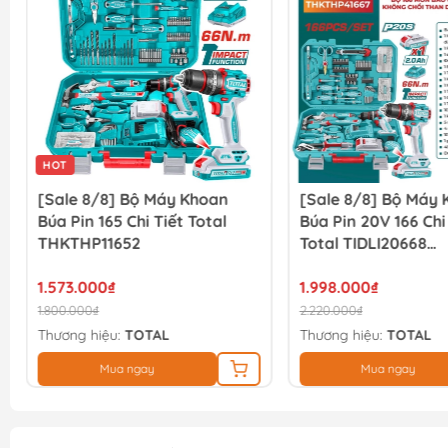
HOT
[Sale 8/8] Bộ Máy Khoan
[Sale 8/8] Bộ Máy
Búa Pin 165 Chi Tiết Total
Búa Pin 20V 166 Chi
THKTHP11652
Total TIDLI20668
THKTHP41667
1.573.000₫
1.998.000₫
1.800.000₫
2.220.000₫
Thương hiệu:
TOTAL
Thương hiệu:
TOTAL
Mua ngay
Mua ngay