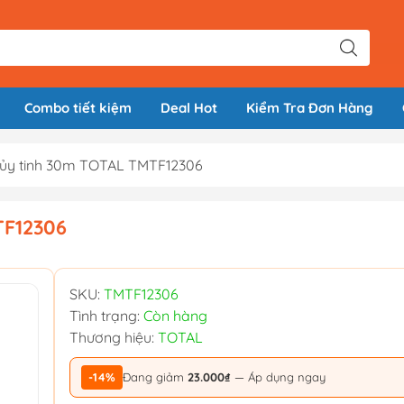
Combo tiết kiệm
Deal Hot
Kiểm Tra Đơn Hàng
hủy tinh 30m TOTAL TMTF12306
TF12306
SKU:
TMTF12306
Tình trạng:
Còn hàng
Thương hiệu:
TOTAL
-14%
Đang giảm
23.000₫
— Áp dụng ngay