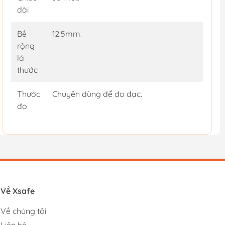
dài
Bề
12.5mm.
rộng
lá
thước
Thước
Chuyên dùng để đo đạc.
đo
Về Xsafe
Về chúng tôi
Liên hệ