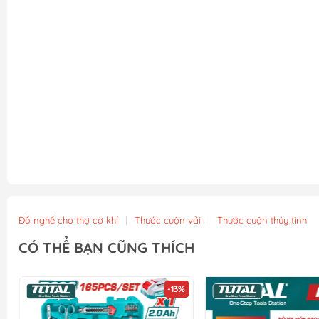
Đồ nghề cho thợ cơ khí
|
Thước cuộn vải
|
Thước cuộn thủy tinh
CÓ THỂ BẠN CŨNG THÍCH
-13%