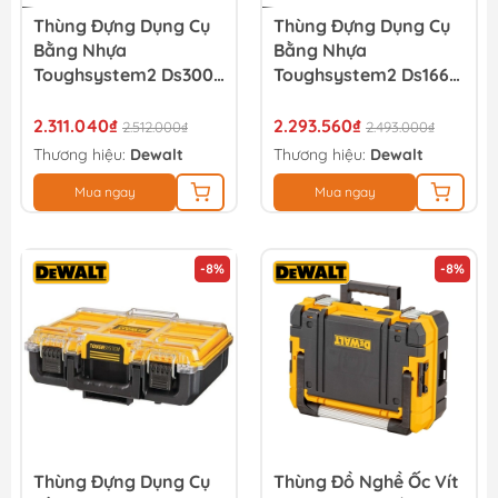
Thùng Đựng Dụng Cụ
Thùng Đựng Dụng Cụ
Bằng Nhựa
Bằng Nhựa
Toughsystem2 Ds300
Toughsystem2 Ds166
Dewalt DWST83294-1
Dewalt DWST83293-1
2.311.040₫
2.293.560₫
2.512.000₫
2.493.000₫
Thương hiệu:
Dewalt
Thương hiệu:
Dewalt
Mua ngay
Mua ngay
-8%
-8%
Thùng Đựng Dụng Cụ
Thùng Đồ Nghề Ốc Vít