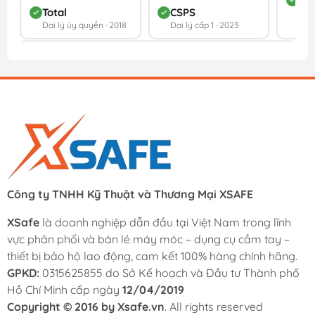
Total
CSPS
Đối 
Đại lý ủy quyền · 2018
Đại lý cấp 1 · 2023
202
Công ty TNHH Kỹ Thuật và Thương Mại XSAFE
XSafe
là doanh nghiệp dẫn đầu tại Việt Nam trong lĩnh
vực phân phối và bán lẻ máy móc – dụng cụ cầm tay –
thiết bị bảo hộ lao động, cam kết 100% hàng chính hãng.
GPKD:
0315625855 do Sở Kế hoạch và Đầu tư Thành phố
Hồ Chí Minh cấp ngày
12/04/2019
Copyright © 2016 by Xsafe.vn
. All rights reserved