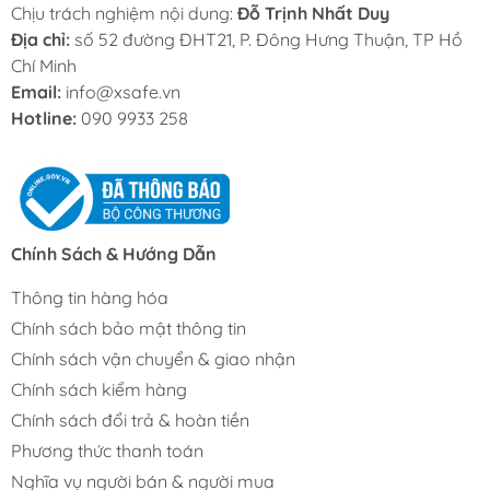
Chịu trách nghiệm nội dung:
Đỗ Trịnh Nhất Duy
Địa chỉ:
số 52 đường ĐHT21, P. Đông Hưng Thuận, TP Hồ
Chí Minh
Email:
info@xsafe.vn
Hotline:
090 9933 258
Chính Sách & Hướng Dẫn
Thông tin hàng hóa
Chính sách bảo mật thông tin
Chính sách vận chuyển & giao nhận
Chính sách kiểm hàng
Chính sách đổi trả & hoàn tiền
Phương thức thanh toán
Nghĩa vụ người bán & người mua