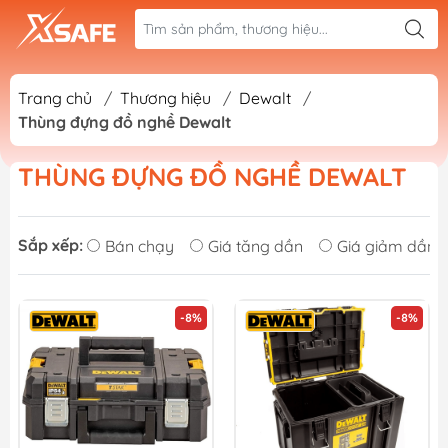
Trang chủ
/
Thương hiệu
/
Dewalt
/
Thùng đựng đồ nghề Dewalt
THÙNG ĐỰNG ĐỒ NGHỀ DEWALT
Sắp xếp:
Bán chạy
Giá tăng dần
Giá giảm dần
-8%
-8%