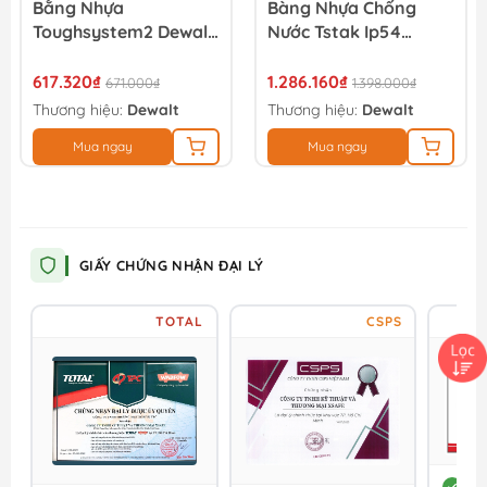
Bằng Nhựa
Bàng Nhựa Chống
Toughsystem2 Dewalt
Nước Tstak Ip54
DWST83392-1
Dewalt DWST83344-1
617.320₫
1.286.160₫
671.000₫
1.398.000₫
Thương hiệu:
Dewalt
Thương hiệu:
Dewalt
Mua ngay
Mua ngay
GIẤY CHỨNG NHẬN ĐẠI LÝ
TOTAL
CSPS
DC