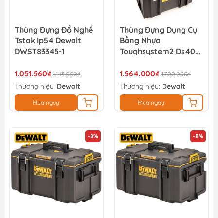
Thùng Đựng Đồ Nghề
Thùng Đựng Dụng Cụ
Tstak Ip54 Dewalt
Bằng Nhựa
DWST83345-1
Toughsystem2 Ds400
Dewalt DWST83342-1
1.051.560₫
1.564.000₫
1.143.000₫
1.700.000₫
Thương hiệu:
Dewalt
Thương hiệu:
Dewalt
Mua ngay
Mua ngay
-8%
-8%