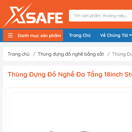
Trang Chủ
Về Chúng Tôi
Danh mục sản phẩm
Máy nén khí, bơm hơi
Máy hàn điện
Thiết bị nâng hạ, vận chuyển
Thiết bị đo
Thiết bị dùng điện
Thiết bị dùng pin
Thiết bị đựng lưu trữ
Thiết bị bảo hộ lao động
Trang chủ
/
Thùng đựng đồ nghề bằng sắt
/
Thùng Đự
Thùng Đựng Đồ Nghề Đa Tầng 18inch St