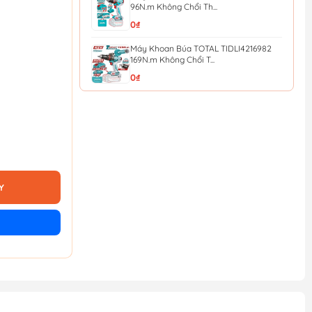
96N.m Không Chổi Th...
0₫
Máy Khoan Búa TOTAL TIDLI4216982
169N.m Không Chổi T...
0₫
Máy khoan búa dùng pin 20V 136Nm
TOTAL TIDLI201368 (...
4.437.000₫
4.930.000₫
Bộ 5 kìm tay cầm TPR chuyên dụng
TOTAL THT2K0588
432.000₫
480.000₫
Y
Cờ lê lực Total THT106386 3/8
130.500₫
145.000₫