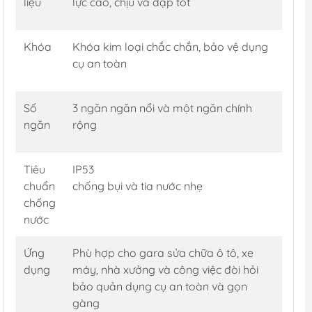
liệu
lực cao, chịu va đập tốt
Khóa
Khóa kim loại chắc chắn, bảo vệ dụng
cụ an toàn
Số
3 ngăn ngăn nổi và một ngăn chính
ngăn
rộng
Tiêu
IP53
chuẩn
chống bụi và tia nước nhẹ
chống
nước
Ứng
Phù hợp cho gara sửa chữa ô tô, xe
dụng
máy, nhà xưởng và công việc đòi hỏi
bảo quản dụng cụ an toàn và gọn
gàng