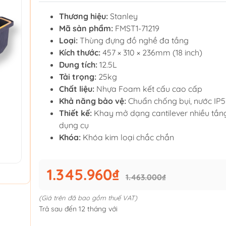
Thương hiệu:
Stanley
Mã sản phẩm:
FMST1-71219
Loại:
Thùng đựng đồ nghề đa tầng
Kích thước:
457 × 310 × 236mm (18 inch)
Dung tích:
12.5L
Tải trọng:
25kg
Chất liệu:
Nhựa Foam kết cấu cao cấp
Khả năng bảo vệ:
Chuẩn chống bụi, nước IP5
Thiết kế:
Khay mở dạng cantilever nhiều tầng
dụng cụ
Khóa:
Khóa kim loại chắc chắn
1.345.960₫
1.463.000₫
(Giá trên đã bao gồm thuế VAT)
Trả sau đến 12 tháng với