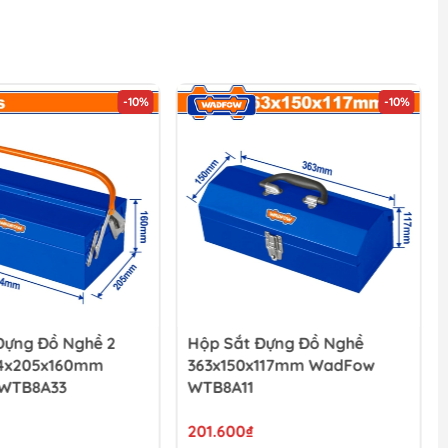
-10%
-10%
Đựng Đồ Nghề 2
Hộp Sắt Đựng Đồ Nghề
4x205x160mm
363x150x117mm WadFow
WTB8A33
WTB8A11
201.600₫