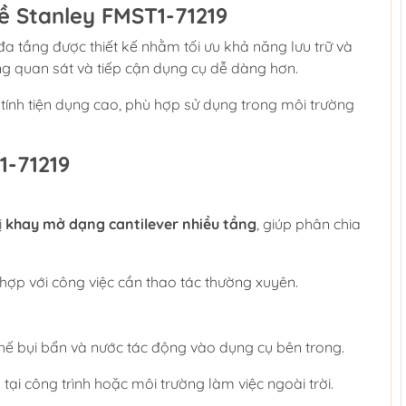
 Stanley FMST1-71219
 tầng được thiết kế nhằm tối ưu khả năng lưu trữ và
ng quan sát và tiếp cận dụng cụ dễ dàng hơn.
ính tiện dụng cao, phù hợp sử dụng trong môi trường
1-71219
ị
khay mở dạng cantilever nhiều tầng
, giúp phân chia
 hợp với công việc cần thao tác thường xuyên.
chế bụi bẩn và nước tác động vào dụng cụ bên trong.
ại công trình hoặc môi trường làm việc ngoài trời.