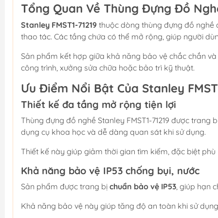
Tổng Quan Về Thùng Đựng Đồ Nghề
Stanley FMST1-71219
thuộc dòng thùng đựng đồ nghề đa
thao tác. Các tầng chứa có thể mở rộng, giúp người dù
Sản phẩm kết hợp giữa khả năng bảo vệ chắc chắn và t
công trình, xưởng sửa chữa hoặc bảo trì kỹ thuật.
Ưu Điểm Nổi Bật Của Stanley FMST
Thiết kế đa tầng mở rộng tiện lợi
Thùng đựng đồ nghề Stanley FMST1-71219 được trang b
dụng cụ khoa học và dễ dàng quan sát khi sử dụng.
Thiết kế này giúp giảm thời gian tìm kiếm, đặc biệt phù
Khả năng bảo vệ IP53 chống bụi, nước
Sản phẩm được trang bị
chuẩn bảo vệ IP53
, giúp hạn 
Khả năng bảo vệ này giúp tăng độ an toàn khi sử dụng t