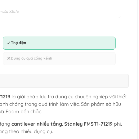
n của XSafe.
✓
Thợ điện
✕
Dụng cụ quá cồng kềnh
1219
là giải pháp lưu trữ dụng cụ chuyên nghiệp với thiết
hanh chóng trong quá trình làm việc. Sản phẩm sở hữu
ựa Foam bền chắc.
 dạng
cantilever nhiều tầng
,
Stanley FMST1-71219
phù
ang theo nhiều dụng cụ.