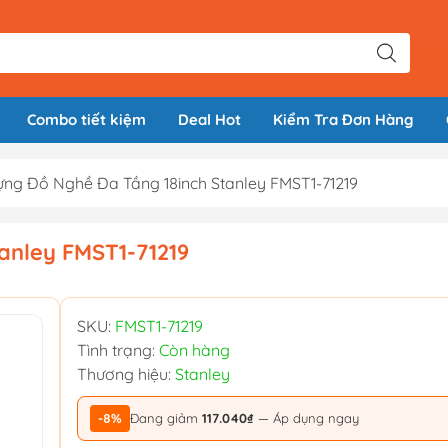
Combo tiết kiệm
Deal Hot
Kiểm Tra Đơn Hàng
ng Đồ Nghề Đa Tầng 18inch Stanley FMST1-71219
anley FMST1-71219
SKU:
FMST1-71219
Tình trạng:
Còn hàng
Thương hiệu:
Stanley
-8%
Đang giảm
117.040₫
— Áp dụng ngay