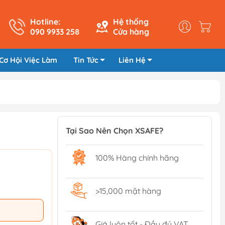
Hotline:
Hệ thống
090 9933 258
Cửa hàng
Cơ Hội Việc Làm
Tin Tức
Liên Hệ
Tại Sao Nên Chọn XSAFE?
100% Hàng chính hãng
>15,000 mặt hàng
Giá luôn tốt - Đầy đủ VAT