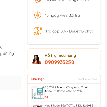
15 ngày Free đổi trả
Trả góp 0% - Duyệt 15 phút
3
, dễ lấy
Hỗ trợ mua hàng
0909933258
Phụ kiện
↕ Vuốt xem thêm
Bộ Cờ Lê Miệng Vòng Xoay Chiều
TOTAL THT103RK066 8-17MM
0₫
Máy Khoan Búa TOTAL TIDLI4216982