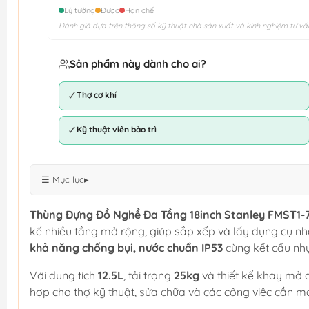
Lý tưởng
Được
Hạn chế
Đánh giá dựa trên thông số kỹ thuật nhà sản xuất và kinh nghiệm tư vấ
Sản phẩm này dành cho ai?
✓
Thợ cơ khí
✓
Kỹ thuật viên bảo trì
☰ Mục lục
▸
Thùng Đựng Đồ Nghề Đa Tầng 18inch Stanley FMST1-7
kế nhiều tầng mở rộng, giúp sắp xếp và lấy dụng cụ n
khả năng chống bụi, nước chuẩn IP53
cùng kết cấu nh
Với dung tích
12.5L
, tải trọng
25kg
và thiết kế khay mở
hợp cho thợ kỹ thuật, sửa chữa và các công việc cần m