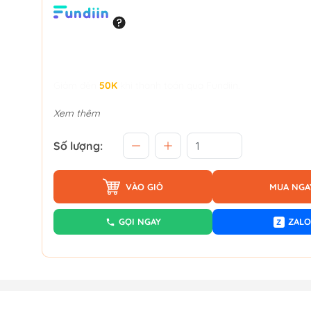
Giảm đến
50K
khi thanh toán qua Fundiin.
Xem thêm
Số lượng:
VÀO GIỎ
MUA NGA
GỌI NGAY
ZALO
Z