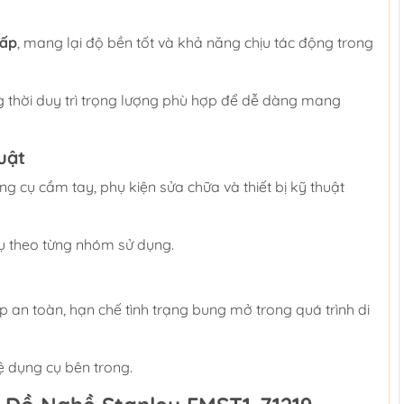
cấp
, mang lại độ bền tốt và khả năng chịu tác động trong
g thời duy trì trọng lượng phù hợp để dễ dàng mang
uật
ng cụ cầm tay, phụ kiện sửa chữa và thiết bị kỹ thuật
cụ theo từng nhóm sử dụng.
 an toàn, hạn chế tình trạng bung mở trong quá trình di
 dụng cụ bên trong.