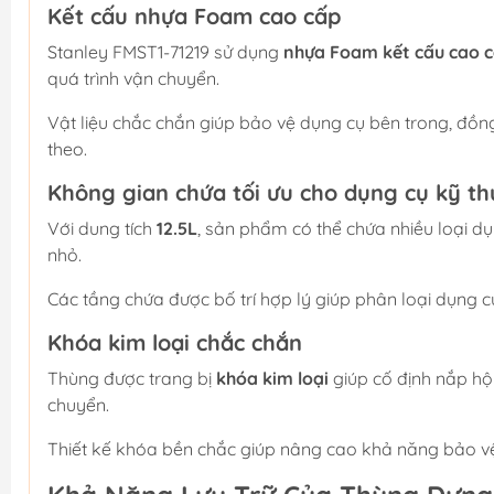
Kết cấu nhựa Foam cao cấp
Stanley FMST1-71219 sử dụng
nhựa Foam kết cấu cao 
quá trình vận chuyển.
Vật liệu chắc chắn giúp bảo vệ dụng cụ bên trong, đồn
theo.
Không gian chứa tối ưu cho dụng cụ kỹ th
Với dung tích
12.5L
, sản phẩm có thể chứa nhiều loại dụ
nhỏ.
Các tầng chứa được bố trí hợp lý giúp phân loại dụng 
Khóa kim loại chắc chắn
Thùng được trang bị
khóa kim loại
giúp cố định nắp hộp
chuyển.
Thiết kế khóa bền chắc giúp nâng cao khả năng bảo vệ