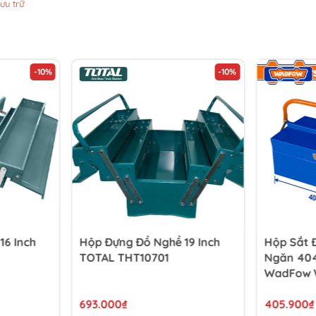
lưu trữ
-10%
-10%
16 Inch
Hộp Đựng Đồ Nghề 19 Inch
Hộp Sắt 
TOTAL THT10701
Ngăn 40
WadFow 
693.000₫
405.900₫