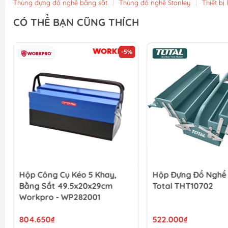
Thùng đựng đồ nghề bằng sắt
|
Thùng đồ nghề Stanley
|
Thiết bị 
CÓ THỂ BẠN CŨNG THÍCH
-5%
Hộp Công Cụ Kéo 5 Khay,
Hộp Đựng Đồ Nghề 
Bằng Sắt 49.5x20x29cm
Total THT10702
Workpro - WP282001
804.650₫
522.000₫