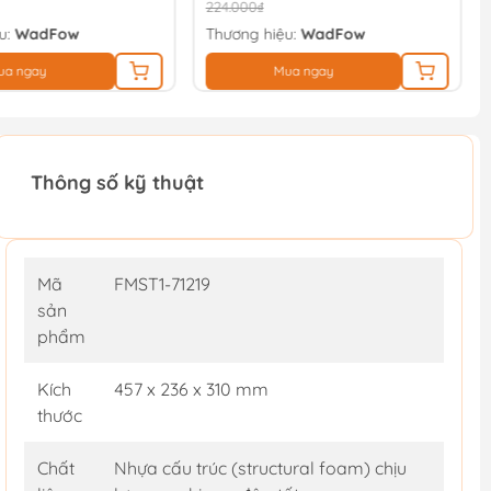
224.000₫
u:
WadFow
Thương hiệu:
WadFow
ua ngay
Mua ngay
Thông số kỹ thuật
Mã
FMST1-71219
sản
phẩm
Kích
457 x 236 x 310 mm
thước
Chất
Nhựa cấu trúc (structural foam) chịu