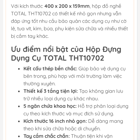
Với kích thước
400 x 200 x 159mm
, hộp đồ nghề
TOTAL THT10702 có thiết kế nhỏ gọn nhưng vẫn
đáp ứng tốt nhu cầu bảo quản các dụng cụ như cờ
lê, tua vít, kìm, búa, phụ kiện sửa chữa và nhiều thiết
bị cầm tay khác.
Ưu điểm nổi bật của Hộp Đựng
Dụng Cụ TOTAL THT10702
Kết cấu thép bền chắc:
Giúp bảo vệ dụng cụ
bên trong, phù hợp với môi trường làm việc
thường xuyên.
Thiết kế 3 tầng tiện lợi:
Tạo không gian lưu
trữ nhiều loại dụng cụ khác nhau.
5 ngăn chứa khoa học:
Hỗ trợ phân loại dụng
cụ theo kích thước và mục đích sử dụng.
Kích thước 16 inch nhỏ gọn:
Dễ dàng mang
theo khi sửa chữa hoặc di chuyển.
Tay cầm chắc chắn:
Thuận tiện khi vận