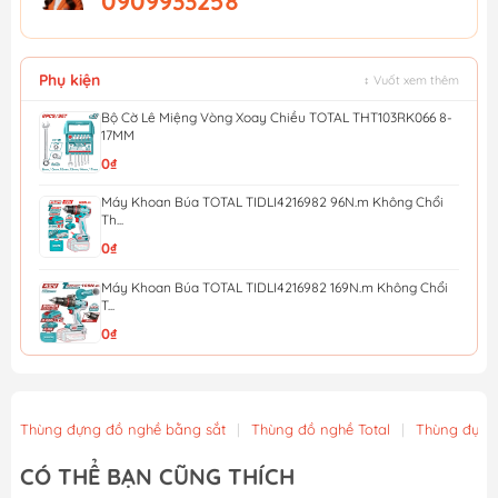
0909933258
Phụ kiện
↕ Vuốt xem thêm
Bộ Cờ Lê Miệng Vòng Xoay Chiều TOTAL THT103RK066 8-
17MM
0₫
Máy Khoan Búa TOTAL TIDLI4216982 96N.m Không Chổi
Th...
0₫
Máy Khoan Búa TOTAL TIDLI4216982 169N.m Không Chổi
T...
0₫
Máy khoan búa dùng pin 20V 136Nm TOTAL TIDLI201368 (...
4.437.000₫
4.930.000₫
Thùng đựng đồ nghề bằng sắt
|
Thùng đồ nghề Total
|
Thùng đựng
Bộ 5 kìm tay cầm TPR chuyên dụng TOTAL THT2K0588
CÓ THỂ BẠN CŨNG THÍCH
432.000₫
480.000₫