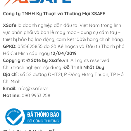
Công ty TNHH Kỹ Thuật và Thương Mại XSAFE
XSafe
là doanh nghiệp dẫn đầu tại Việt Nam trong lĩnh
vực phân phối và bán lẻ máy móc – dụng cụ cầm tay –
thiết bị bảo hộ lao động, cam kết 100% hàng chính hãng.
GPKD:
0315625855 do Sở Kế hoạch và Đầu tư Thành phố
Hồ Chí Minh cấp ngày
12/04/2019
Copyright © 2016 by Xsafe.vn
. All rights reserved
Chịu trách nghiệm nội dung:
Đỗ Trịnh Nhất Duy
Địa chỉ:
số 52 đường ĐHT21, P. Đông Hưng Thuận, TP Hồ
Chí Minh
Email:
info@xsafe.vn
Hotline:
090 9933 258