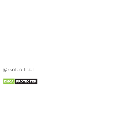
@xsafeofficial