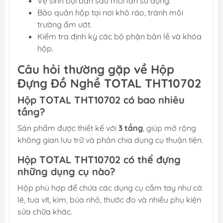
Vệ sinh bụi bẩn sau mỗi lần sử dụng.
Bảo quản hộp tại nơi khô ráo, tránh môi
trường ẩm ướt.
Kiểm tra định kỳ các bộ phận bản lề và khóa
hộp.
Câu hỏi thường gặp về Hộp
Đựng Đồ Nghề TOTAL THT10702
Hộp TOTAL THT10702 có bao nhiêu
tầng?
Sản phẩm được thiết kế với
3 tầng
, giúp mở rộng
không gian lưu trữ và phân chia dụng cụ thuận tiện.
Hộp TOTAL THT10702 có thể đựng
những dụng cụ nào?
Hộp phù hợp để chứa các dụng cụ cầm tay như cờ
lê, tua vít, kìm, búa nhỏ, thước đo và nhiều phụ kiện
sửa chữa khác.