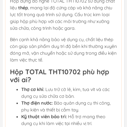
Hộp đựng đồ nghề TOTAL THT10702 sử dụng chất
liệu
thép
, mang lại độ cứng cáp và khả năng chịu
lực tốt trong quá trình sử dụng. Cấu trúc kim loại
giúp hộp phù hợp với các môi trường như xưởng
sửa chữa, công trình hoặc gara.
Bên cạnh khả năng bảo vệ dụng cụ, chất liệu thép
còn giúp sản phẩm duy trì độ bền khi thường xuyên
đóng mở, vận chuyển hoặc sử dụng trong điều kiện
làm việc thực tế.
Hộp TOTAL THT10702 phù hợp
với ai?
Thợ cơ khí:
Lưu trữ cờ lê, kìm, tua vít và các
dụng cụ sửa chữa cơ bản.
Thợ điện nước:
Bảo quản dụng cụ thi công,
phụ kiện và thiết bị cầm tay.
Kỹ thuật viên bảo trì:
Hỗ trợ mang theo
dụng cụ khi làm việc tại nhiều vị trí.