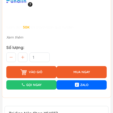
Giảm đến
50K
khi thanh toán qua Fundiin.
Xem thêm
Số lượng:
VÀO GIỎ
MUA NGAY
GỌI NGAY
ZALO
Z