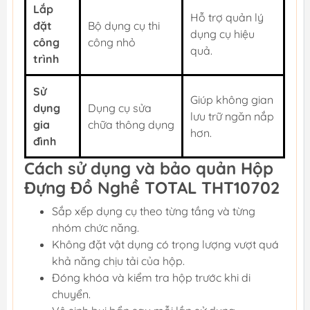
Lắp
Hỗ trợ quản lý
đặt
Bộ dụng cụ thi
dụng cụ hiệu
công
công nhỏ
quả.
trình
Sử
Giúp không gian
dụng
Dụng cụ sửa
lưu trữ ngăn nắp
gia
chữa thông dụng
hơn.
đình
Cách sử dụng và bảo quản Hộp
Đựng Đồ Nghề TOTAL THT10702
Sắp xếp dụng cụ theo từng tầng và từng
nhóm chức năng.
Không đặt vật dụng có trọng lượng vượt quá
khả năng chịu tải của hộp.
Đóng khóa và kiểm tra hộp trước khi di
chuyển.