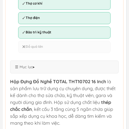
✓
Thợ cơ khí
✓
Thợ điện
✓
Bảo trì kỹ thuật
✕
Đồ quá lớn
☰ Mục lục
▸
Hộp Đựng Đồ Nghề TOTAL THT10702 16 Inch
là
sản phẩm lưu trữ dụng cụ chuyên dụng, được thiết
kế dành cho thợ sửa chữa, kỹ thuật viên, gara và
người dùng gia đình. Hộp sử dụng chất liệu
thép
chắc chắn
, kết cấu 3 tầng cùng 5 ngăn chứa giúp
sắp xếp dụng cụ khoa học, dễ dàng tìm kiếm và
mang theo khi làm việc.