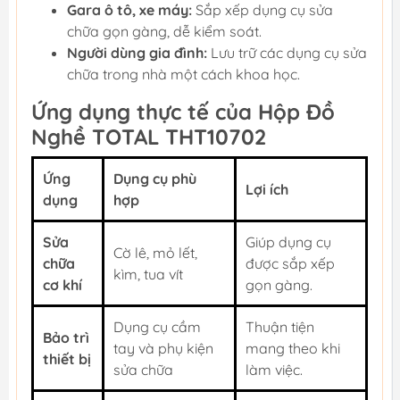
Gara ô tô, xe máy:
Sắp xếp dụng cụ sửa
chữa gọn gàng, dễ kiểm soát.
Người dùng gia đình:
Lưu trữ các dụng cụ sửa
chữa trong nhà một cách khoa học.
Ứng dụng thực tế của Hộp Đồ
Nghề TOTAL THT10702
Ứng
Dụng cụ phù
Lợi ích
dụng
hợp
Sửa
Giúp dụng cụ
Cờ lê, mỏ lết,
chữa
được sắp xếp
kìm, tua vít
cơ khí
gọn gàng.
Dụng cụ cầm
Thuận tiện
Bảo trì
tay và phụ kiện
mang theo khi
thiết bị
sửa chữa
làm việc.