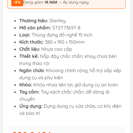
-8%
Đang giảm
18.160₫
— Áp dụng ngay
Thương hiệu:
Stanley
Mã sản phẩm:
STST73697-8
Loại:
Thùng đựng đồ nghề 15 inch
Kích thước:
380 × 190 × 150mm
Chất liệu:
Nhựa cao cấp
Thiết kế:
Nắp đậy chắc chắn, khay chứa bên
trong tháo rời
Ngăn chứa:
Khoang chính rộng, hỗ trợ sắp xếp
dụng cụ và phụ kiện
Khóa:
Khóa nhựa tiện lợi, giữ dụng cụ an toàn
Tay cầm:
Tay xách chắc chắn, dễ dàng di
chuyển
Ứng dụng:
Đựng dụng cụ sửa chữa, cơ khí, điện
và bảo trì