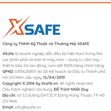
Công ty TNHH Kỹ Thuật và Thương Mại XSAFE
XSafe
là doanh nghiệp dẫn đầu tại Việt Nam trong lĩnh
vực phân phối và bán lẻ máy móc – dụng cụ cầm tay –
thiết bị bảo hộ lao động, cam kết 100% hàng chính hãng.
GPKD:
0315625855 do Sở Kế hoạch và Đầu tư Thành phố
Hồ Chí Minh cấp ngày
12/04/2019
Copyright © 2016 by Xsafe.vn
. All rights reserved
Chịu trách nghiệm nội dung:
Đỗ Trịnh Nhất Duy
Địa chỉ:
số 52 đường ĐHT21, P. Đông Hưng Thuận, TP Hồ
Chí Minh
Email:
info@xsafe.vn