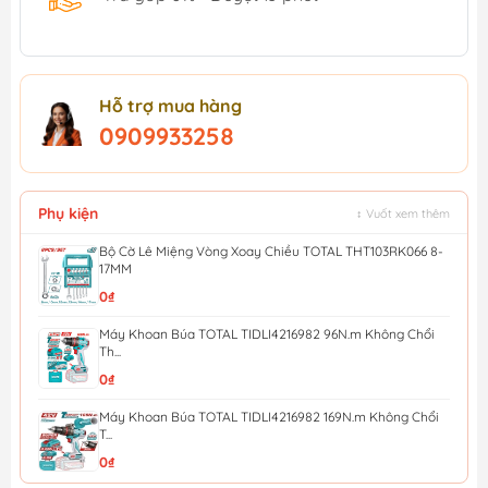
Hỗ trợ mua hàng
0909933258
Phụ kiện
↕ Vuốt xem thêm
Bộ Cờ Lê Miệng Vòng Xoay Chiều TOTAL THT103RK066 8-
17MM
0₫
Máy Khoan Búa TOTAL TIDLI4216982 96N.m Không Chổi
Th...
0₫
Máy Khoan Búa TOTAL TIDLI4216982 169N.m Không Chổi
T...
0₫