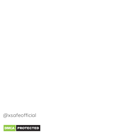
@xsafeofficial