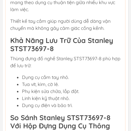
mang theo dụng cụ thuận tiện giữa nhiều khu vực
làm việc.
Thiết kế tay cầm giúp người dùng dễ dàng vận
chuyển mà không gây cảm giác cồng kềnh.
Khả Năng Lưu Trữ Của Stanley
STST73697-8
Thùng đựng đồ nghề Stanley STST73697-8 phù hợp
để lưu trữ:
Dụng cụ cầm tay nhỏ.
Tua vít, kìm, cờ lê.
Phụ kiện sửa chữa, lắp đặt.
Linh kiện kỹ thuật nhỏ.
Dụng cụ điện và bảo trì.
So Sánh Stanley STST73697-8
Với Hộp Đựng Dụng Cụ Thông