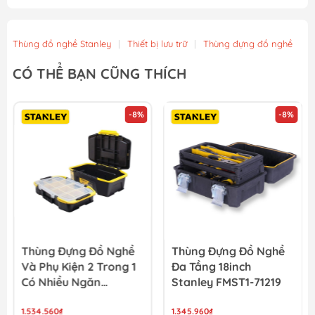
Máy khoan búa dùng pin 20V 136Nm TOTAL TIDLI201368 (...
4.437.000₫
4.930.000₫
Thùng đồ nghề Stanley
|
Thiết bị lưu trữ
|
Thùng đựng đồ nghề
Bộ 5 kìm tay cầm TPR chuyên dụng TOTAL THT2K0588
CÓ THỂ BẠN CŨNG THÍCH
432.000₫
480.000₫
-8%
-8%
Cờ lê lực Total THT106386 3/8
130.500₫
145.000₫
Thùng Đựng Đồ Nghề
Thùng Đựng Đồ Nghề
Và Phụ Kiện 2 Trong 1
Đa Tầng 18inch
Có Nhiều Ngăn
Stanley FMST1-71219
Stanley STST19900
1.534.560₫
1.345.960₫