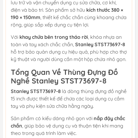
lưu trữ và vận chuyển dụng cụ sửa chữa, cơ khí,
điện và bảo trì. Sản phẩm sở hữu
kích thước 380 ×
190 × 150mm
, thiết kế chắc chắn cùng khoang chứa
rộng, giúp sắp xếp dụng cụ tiện lợi.
Với
khay chứa bên trong tháo rời
, khóa nhựa an
toàn và tay xách chắc chắn,
Stanley STST73697-8
hỗ trợ bảo quản dụng cụ hiệu quả, phù hợp cho thợ
kỹ thuật và người dùng cần một hộp chứa nhỏ gọn.
Tổng Quan Về Thùng Đựng Đồ
Nghề Stanley STST73697-8
Stanley STST73697-8
là dòng thùng đựng đồ nghề
15 inch được thiết kế để chứa các loại dụng cụ cầm
tay và phụ kiện sửa chữa hằng ngày.
Sản phẩm có kiểu dáng nhỏ gọn với
nắp đậy chắc
chắn
, giúp bảo vệ dụng cụ và thuận tiện khi mang
theo trong quá trình làm việc.