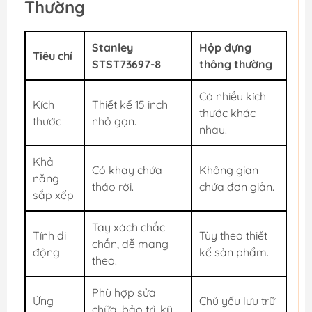
Thường
Stanley
Hộp đựng
Tiêu chí
STST73697-8
thông thường
Có nhiều kích
Kích
Thiết kế 15 inch
thước khác
thước
nhỏ gọn.
nhau.
Khả
Có khay chứa
Không gian
năng
tháo rời.
chứa đơn giản.
sắp xếp
Tay xách chắc
Tính di
Tùy theo thiết
chắn, dễ mang
động
kế sản phẩm.
theo.
Phù hợp sửa
Ứng
Chủ yếu lưu trữ
chữa, bảo trì, kỹ