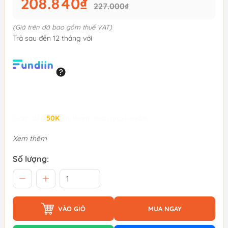
208.840₫
227.000₫
(Giá trên đã bao gồm thuế VAT)
Trả sau đến 12 tháng với
Giảm đến
50K
khi thanh toán qua Fundiin.
Xem thêm
Số lượng:
VÀO GIỎ
MUA NGAY