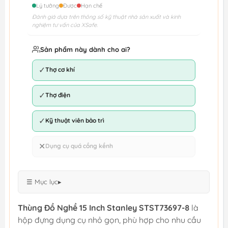
Lý tưởng
Được
Hạn chế
Đánh giá dựa trên thông số kỹ thuật nhà sản xuất và kinh
nghiệm tư vấn của XSafe.
Sản phẩm này dành cho ai?
✓
Thợ cơ khí
✓
Thợ điện
✓
Kỹ thuật viên bảo trì
✕
Dụng cụ quá cồng kềnh
☰ Mục lục
▸
Thùng Đồ Nghề 15 Inch Stanley STST73697-8
là
hộp đựng dụng cụ nhỏ gọn, phù hợp cho nhu cầu