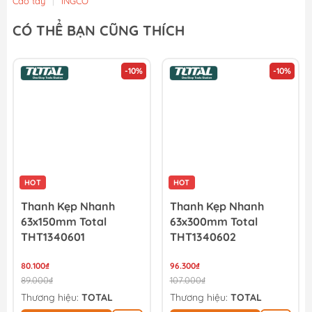
Cảo tay
|
INGCO
CÓ THỂ BẠN CŨNG THÍCH
-10%
-10%
HOT
HOT
Thanh Kẹp Nhanh
Thanh Kẹp Nhanh
63x150mm Total
63x300mm Total
THT1340601
THT1340602
80.100₫
96.300₫
89.000₫
107.000₫
Thương hiệu:
TOTAL
Thương hiệu:
TOTAL