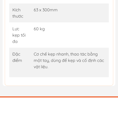
Kích
63 x 300mm
thước
Lực
60 kg
kẹp tối
đa
Đặc
Cơ chế kẹp nhanh, thao tác bằng
điểm
một tay, dùng để kẹp và cố định các
vật liệu.