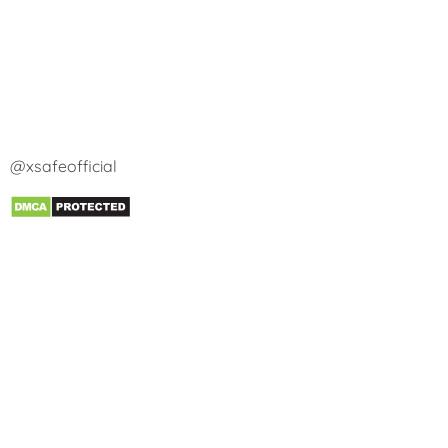
@xsafeofficial