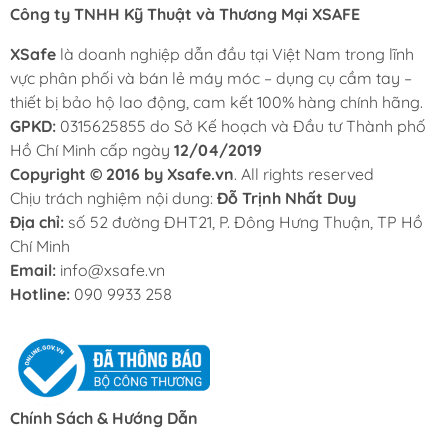
Công ty TNHH Kỹ Thuật và Thương Mại XSAFE
XSafe
là doanh nghiệp dẫn đầu tại Việt Nam trong lĩnh
vực phân phối và bán lẻ máy móc – dụng cụ cầm tay –
thiết bị bảo hộ lao động, cam kết 100% hàng chính hãng.
GPKD:
0315625855 do Sở Kế hoạch và Đầu tư Thành phố
Hồ Chí Minh cấp ngày
12/04/2019
Copyright © 2016 by Xsafe.vn
. All rights reserved
Chịu trách nghiệm nội dung:
Đỗ Trịnh Nhất Duy
Địa chỉ:
số 52 đường ĐHT21, P. Đông Hưng Thuận, TP Hồ
Chí Minh
Email:
info@xsafe.vn
Hotline:
090 9933 258
Chính Sách & Hướng Dẫn