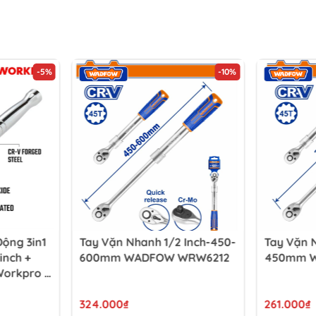
-5%
-10%
ộng 3in1
Tay Vặn Nhanh 1/2 Inch-450-
Tay Vặn N
inch +
600mm WADFOW WRW6212
450mm 
Workpro -
324.000₫
261.000₫