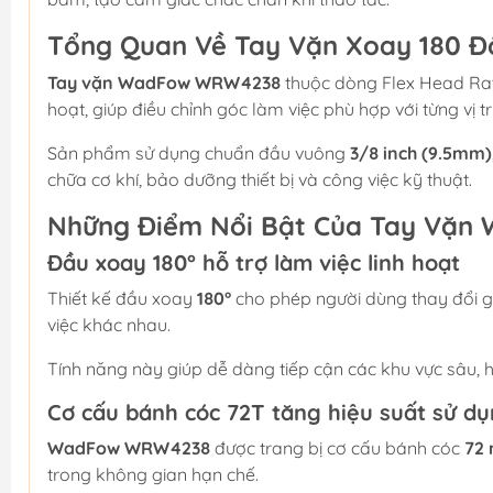
Tổng Quan Về Tay Vặn Xoay 180
Tay vặn WadFow WRW4238
thuộc dòng Flex Head Ratc
hoạt, giúp điều chỉnh góc làm việc phù hợp với từng vị trí
Sản phẩm sử dụng chuẩn đầu vuông
3/8 inch (9.5mm)
chữa cơ khí, bảo dưỡng thiết bị và công việc kỹ thuật.
Những Điểm Nổi Bật Của Tay Vặ
Đầu xoay 180° hỗ trợ làm việc linh hoạt
Thiết kế đầu xoay
180°
cho phép người dùng thay đổi gó
việc khác nhau.
Tính năng này giúp dễ dàng tiếp cận các khu vực sâu, h
Cơ cấu bánh cóc 72T tăng hiệu suất sử d
WadFow WRW4238
được trang bị cơ cấu bánh cóc
72 
trong không gian hạn chế.