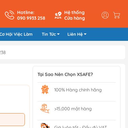
Hotline:
Hệ thống
090 9933 258
Cửa hàng
Cơ Hội Việc Làm
Tin Tức
Liên Hệ
238
Tại Sao Nên Chọn XSAFE?
100% Hàng chính hãng
>15,000 mặt hàng
Giá luôn tốt - Đầy đủ VAT