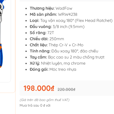
Thương hiệu:
WadFow
Mã sản phẩm:
WRW4238
Loại:
Tay vặn xoay 180° (Flex Head Ratchet)
Đầu vuông:
3/8 inch (9.5mm)
Số răng:
72T
Chiều dài:
250mm
Chất liệu:
Thép Cr-V + Cr-Mo
Tính năng:
Đầu xoay 180°, đảo chiều
Tay cầm:
Bọc cao su 2 màu chống trượt
Xử lý:
Nhiệt luyện, mạ chrome
Đóng gói:
Móc treo nhựa
198.000₫
220.000₫
(Giá trên đã bao gồm thuế VAT)
Mua trả sau 0 ₫ với