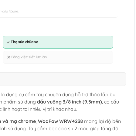
n của XSafe.
✓
Thợ sửa chữa xe
✕
Công việc siết lực lớn
là dụng cụ cầm tay chuyên dụng hỗ trợ tháo lắp bu
 Sản phẩm sử dụng
đầu vuông 3/8 inch (9.5mm)
, cơ cấu
c linh hoạt tại nhiều vị trí khác nhau.
ện và mạ chrome
,
WadFow WRW4238
mang lại độ bền
 trình sử dụng. Tay cầm bọc cao su 2 màu giúp tăng độ