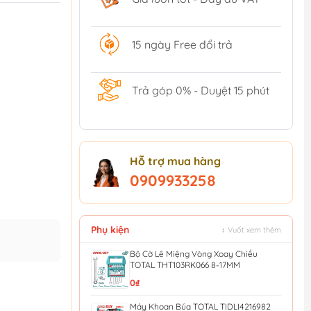
15 ngày Free đổi trả
Trả góp 0% - Duyệt 15 phút
Hỗ trợ mua hàng
0909933258
Phụ kiện
↕ Vuốt xem thêm
Bộ Cờ Lê Miệng Vòng Xoay Chiều
TOTAL THT103RK066 8-17MM
0₫
Máy Khoan Búa TOTAL TIDLI4216982