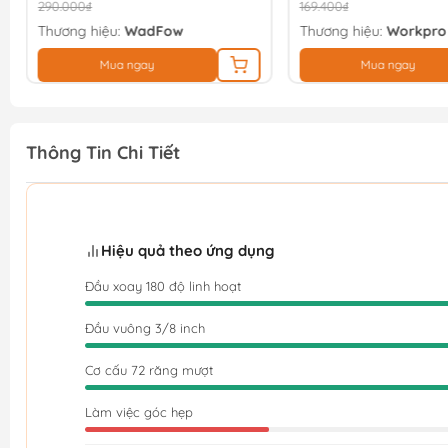
290.000₫
169.400₫
Thương hiệu:
WadFow
Thương hiệu:
Workpro
Mua ngay
Mua ngay
Thông Tin Chi Tiết
Hiệu quả theo ứng dụng
Đầu xoay 180 độ linh hoạt
Đầu vuông 3/8 inch
Cơ cấu 72 răng mượt
Làm việc góc hẹp