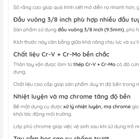
Số răng cao giúp quá trình siết mở diễn ra nhanh hơn, g
Đầu vuông 3/8 inch phù hợp nhiều đầu tu
Sản phẩm sử dụng
đầu vuông 3/8 inch (9.5mm)
, phù 
Kích thước này cân bằng giữa khả năng chịu lực và sự l
Chất liệu Cr-V + Cr-Mo bền chắc
Thân tay vặn được làm từ
thép Cr-V + Cr-Mo
có độ cứng
dụng.
Chất liệu cao cấp giúp sản phẩm duy trì độ bền trong 
Nhiệt luyện và mạ chrome tăng độ bền
Bề mặt dụng cụ được
xử lý nhiệt luyện, mạ chrome
giú
khỏi tác động môi trường.
Lớp phủ chrome giúp việc vệ sinh sau khi sử dụng trở n
Tay cầm bọc cao su chống trượt