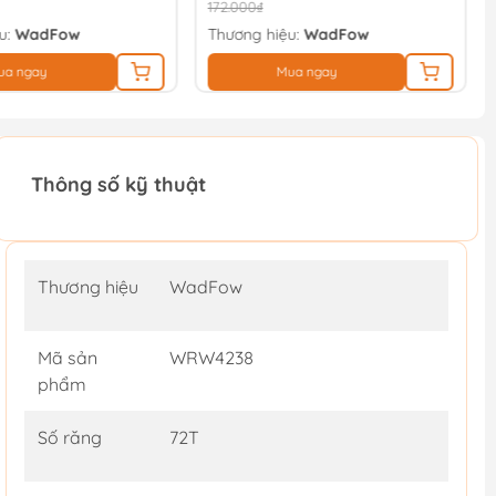
172.000₫
u:
WadFow
Thương hiệu:
WadFow
ua ngay
Mua ngay
Thông số kỹ thuật
Thương hiệu
WadFow
Mã sản
WRW4238
phẩm
Số răng
72T