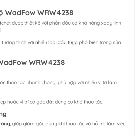
 Độ WadFow WRW4238
het được thiết kế với phần đầu có khả năng xoay linh
.
, tương thích với nhiều loại đầu tuýp phổ biến trong sửa
n WadFow WRW4238
c thao tác nhanh chóng, phù hợp với nhiều vị trí làm
ẹp hoặc vị trí có góc đặt dụng cụ khó thao tác.
ụng
răng
, giúp giảm góc quay khi thao tác và hỗ trợ làm việc