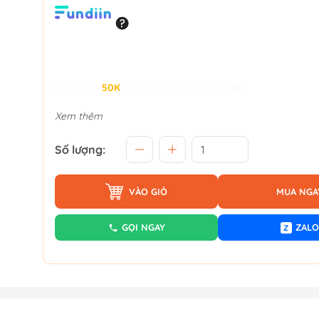
Giảm đến
50K
khi thanh toán qua Fundiin.
Xem thêm
Số lượng:
VÀO GIỎ
MUA NGA
GỌI NGAY
ZALO
Z