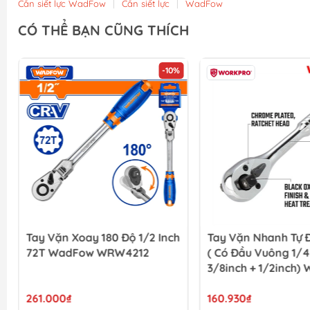
Cần siết lực WadFow
|
Cần siết lực
|
WadFow
CÓ THỂ BẠN CŨNG THÍCH
-10%
Tay Vặn Xoay 180 Độ 1/2 Inch
Tay Vặn Nhanh Tự Đ
72T WadFow WRW4212
( Có Đầu Vuông 1/4
3/8inch + 1/2inch) 
WP271014
261.000₫
160.930₫