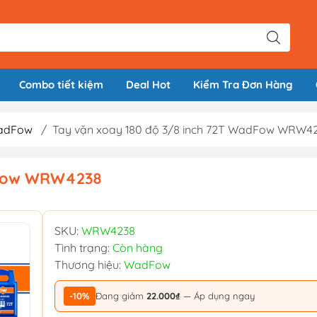
Combo tiết kiệm
Deal Hot
Kiểm Tra Đơn Hàng
WadFow
/
Tay vặn xoay 180 độ 3/8 inch 72T WadFow WRW4
dFow WRW4238
SKU:
WRW4238
Tình trạng:
Còn hàng
Thương hiệu:
WadFow
-10%
Đang giảm
22.000₫
— Áp dụng ngay