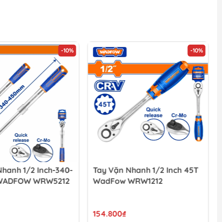
-10%
-10%
hanh 1/2 Inch-340-
Tay Vặn Nhanh 1/2 Inch 45T
WADFOW WRW5212
WadFow WRW1212
154.800₫