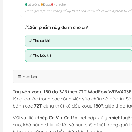
Lý tưởng
Được
Hạn chế
Đánh giá dựa trên thông số kỹ thuật nhà sản xuất và kinh nghiệm tư vấ
Sản phẩm này dành cho ai?
✓
Thợ cơ khí
✓
Thợ bảo trì
☰ Mục lục
▸
Tay vặn xoay 180 độ 3/8 inch 72T WadFow WRW4238
lông, đai ốc trong các công việc sửa chữa và bảo trì.
bánh cóc
72T
cùng thiết kế đầu xoay
180°
, giúp thao tá
Với vật liệu
thép Cr-V + Cr-Mo
, kết hợp xử lý
nhiệt luy
cao, khả năng chịu lực tốt và hạn chế gỉ sét trong quá
bám, tạo cảm giác chắc chắn khi thao tác.