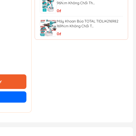
96N.m Không Chổi Th...
0₫
Máy Khoan Búa TOTAL TIDLI4216982
169N.m Không Chổi T...
0₫
Máy khoan búa dùng pin 20V 136Nm
TOTAL TIDLI201368 (...
4.437.000₫
4.930.000₫
Bộ 5 kìm tay cầm TPR chuyên dụng
TOTAL THT2K0588
432.000₫
480.000₫
Y
Cờ lê lực Total THT106386 3/8
130.500₫
145.000₫